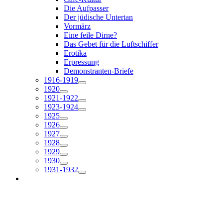
Die Aufpasser
Der jüdische Untertan
Vormärz
Eine feile Dirne?
Das Gebet für die Luftschiffer
Erotika
Erpressung
Demonstranten-Briefe
1916-1919
1920
1921-1922
1923-1924
1925
1926
1927
1928
1929
1930
1931-1932