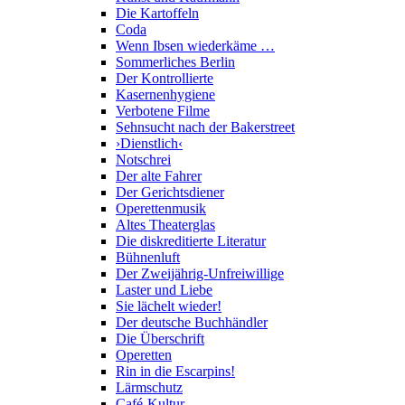
Die Kartoffeln
Coda
Wenn Ibsen wiederkäme …
Sommerliches Berlin
Der Kontrollierte
Kasernenhygiene
Verbotene Filme
Sehnsucht nach der Bakerstreet
›Dienstlich‹
Notschrei
Der alte Fahrer
Der Gerichtsdiener
Operettenmusik
Altes Theaterglas
Die diskreditierte Literatur
Bühnenluft
Der Zweijährig-Unfreiwillige
Laster und Liebe
Sie lächelt wieder!
Der deutsche Buchhändler
Die Überschrift
Operetten
Rin in die Escarpins!
Lärmschutz
Café-Kultur