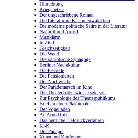
Hinrichtung
Kriegshetzer
Der ungeschriebene Roman
Die Literatur im Kastanienwäldchen
Die moderne politische Satire in der Literatur
Nachruf und Aufruf
Musiklärm
In Zivil
Gleichzeitigkeit
Die Wand
Die patriotische Synagoge
Berliner Nachtkultur
Die Festrede
Die Pensionierten
Der Nachwuchs
Der Parademarsch im Kino
Die Theaterkritik, wie sie sein soll
Zur Psychologie des Theaterpublikums
Brief an einen Plakatmaler
Der Vogelladen
An Arno Holz
Das herrliche Tiefdruckverfahren
K.-K.
Der Papagei
Kunst und Kaufmann