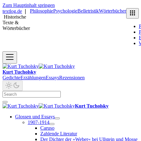
Zum Hauptinhalt springen
Philosophie
Psychologie
Belletristik
Wörterbücher
textlog.de
❘
Historische
Texte &
P
Wörterbücher
P
B
Kurt Tucholsky
Gedichte
Erzählungen
Essays
Rezensionen
Kurt Tucholsky
Glossen und Essays
1907-1914
Caruso
Zahlende Literatur
Der Dichter der »Weber« bei Ullstein und Mosse