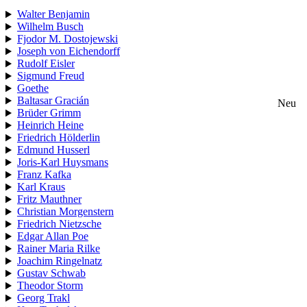
Walter Benjamin
Wilhelm Busch
Fjodor M. Dostojewski
Joseph von Eichendorff
Rudolf Eisler
Sigmund Freud
Goethe
Baltasar Gracián
Neu
Brüder Grimm
Heinrich Heine
Friedrich Hölderlin
Edmund Husserl
Joris-Karl Huysmans
Franz Kafka
Karl Kraus
Fritz Mauthner
Christian Morgenstern
Friedrich Nietzsche
Edgar Allan Poe
Rainer Maria Rilke
Joachim Ringelnatz
Gustav Schwab
Theodor Storm
Georg Trakl