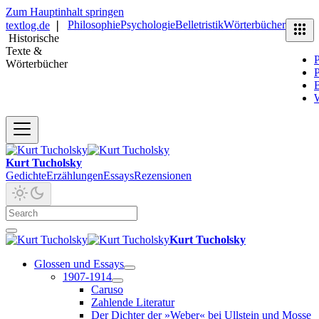
Zum Hauptinhalt springen
Philosophie
Psychologie
Belletristik
Wörterbücher
textlog.de
❘
Historische
Texte &
P
Wörterbücher
P
B
Kurt Tucholsky
Gedichte
Erzählungen
Essays
Rezensionen
Kurt Tucholsky
Glossen und Essays
1907-1914
Caruso
Zahlende Literatur
Der Dichter der »Weber« bei Ullstein und Mosse