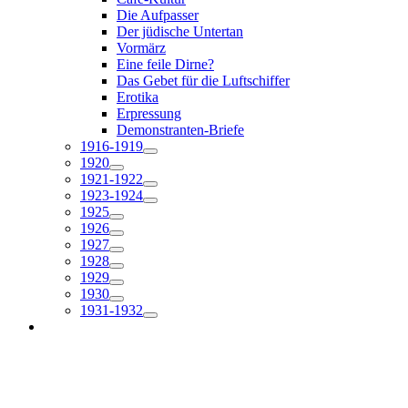
Die Aufpasser
Der jüdische Untertan
Vormärz
Eine feile Dirne?
Das Gebet für die Luftschiffer
Erotika
Erpressung
Demonstranten-Briefe
1916-1919
1920
1921-1922
1923-1924
1925
1926
1927
1928
1929
1930
1931-1932