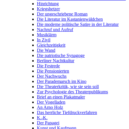
Hinrichtung
Kriegshetzer
Der ungeschriebene Roman
Die Literatur im Kastanienwäldchen
Die moderne politische Satire in der Literatur
Nachruf und Aufruf
Musiklärm
In Zivil
Gleichzeitigkeit
Die Wand
Die patriotische Synagoge
Berliner Nachtkultur
Die Festrede
Die Pensionierten
Der Nachwuchs
Der Parademarsch im Kino
Die Theaterkritik, wie sie sein soll
Zur Psychologie des Theaterpublikums
Brief an einen Plakatmaler
Der Vogelladen
An Arno Holz
Das herrliche Tiefdruckverfahren
K.-K.
Der Papagei
Kunst und Kaufmann