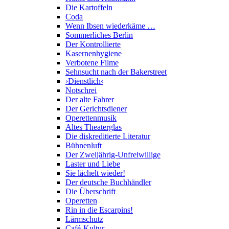
Die Kartoffeln
Coda
Wenn Ibsen wiederkäme …
Sommerliches Berlin
Der Kontrollierte
Kasernenhygiene
Verbotene Filme
Sehnsucht nach der Bakerstreet
›Dienstlich‹
Notschrei
Der alte Fahrer
Der Gerichtsdiener
Operettenmusik
Altes Theaterglas
Die diskreditierte Literatur
Bühnenluft
Der Zweijährig-Unfreiwillige
Laster und Liebe
Sie lächelt wieder!
Der deutsche Buchhändler
Die Überschrift
Operetten
Rin in die Escarpins!
Lärmschutz
Café-Kultur