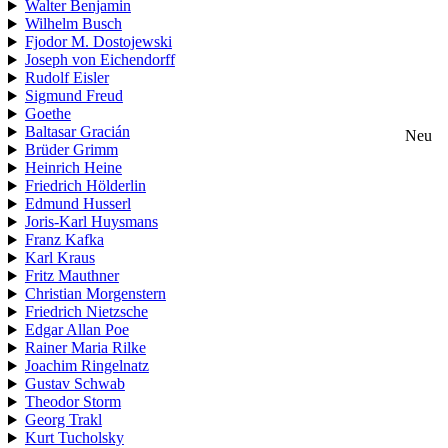
Walter Benjamin
Wilhelm Busch
Fjodor M. Dostojewski
Joseph von Eichendorff
Rudolf Eisler
Sigmund Freud
Goethe
Baltasar Gracián
Neu
Brüder Grimm
Heinrich Heine
Friedrich Hölderlin
Edmund Husserl
Joris-Karl Huysmans
Franz Kafka
Karl Kraus
Fritz Mauthner
Christian Morgenstern
Friedrich Nietzsche
Edgar Allan Poe
Rainer Maria Rilke
Joachim Ringelnatz
Gustav Schwab
Theodor Storm
Georg Trakl
Kurt Tucholsky