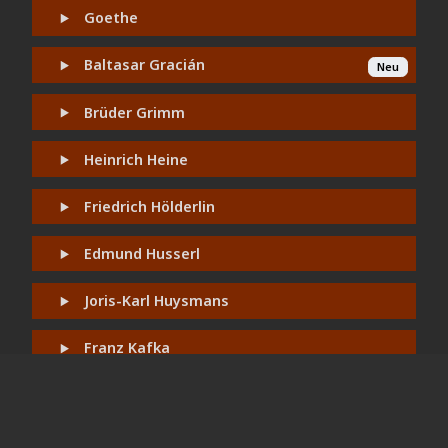
Goethe
Baltasar Gracián
Neu
Brüder Grimm
Heinrich Heine
Friedrich Hölderlin
Edmund Husserl
Joris-Karl Huysmans
Franz Kafka
Karl Kraus
Fritz Mauthner