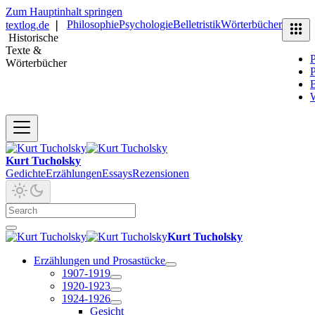
Zum Hauptinhalt springen
Philosophie
Psychologie
Belletristik
Wörterbücher
textlog.de
❘
Historische
Texte &
P
Wörterbücher
P
B
Kurt Tucholsky
Gedichte
Erzählungen
Essays
Rezensionen
Kurt Tucholsky
Erzählungen und Prosastücke
1907-1919
1920-1923
1924-1926
Gesicht