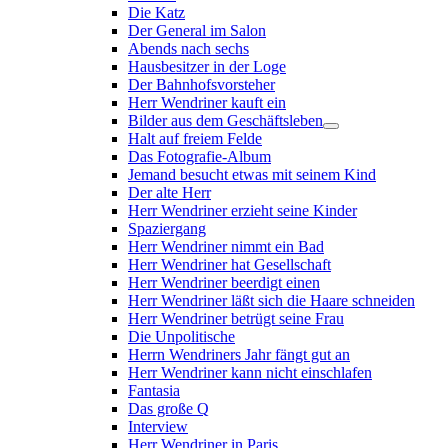
Die Katz
Der General im Salon
Abends nach sechs
Hausbesitzer in der Loge
Der Bahnhofsvorsteher
Herr Wendriner kauft ein
Bilder aus dem Geschäftsleben
Halt auf freiem Felde
Das Fotografie-Album
Jemand besucht etwas mit seinem Kind
Der alte Herr
Herr Wendriner erzieht seine Kinder
Spaziergang
Herr Wendriner nimmt ein Bad
Herr Wendriner hat Gesellschaft
Herr Wendriner beerdigt einen
Herr Wendriner läßt sich die Haare schneiden
Herr Wendriner betrügt seine Frau
Die Unpolitische
Herrn Wendriners Jahr fängt gut an
Herr Wendriner kann nicht einschlafen
Fantasia
Das große Q
Interview
Herr Wendriner in Paris