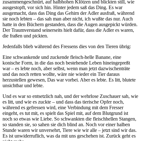
zusammengeschnürt, auf halbhohen Klötzen und blickten still, wie
ausgestopft, vor sich hin. Hinter jedem saß das Ding. Es war
ausgemacht, dass das Ding das Gehirn der Adler ausfraß, während
sie noch lebten – das sah man aber nicht, ich wußte das nur. Auch
hatte in den Büchern gestanden, dass die Augen ausgepickt würden.
Der Traumverstand seinerseits hielt dafür, dass die Adler es waren,
die fraßen und pickten.
Jedenfalls blieb während des Fressens dies von den Tieren übrig:
Eine schwankende und zuckende fleisch-helle Banane, eine
konische Form, in die das noch bestehende Leben hineingepreßt
war – es lebte noch, aber selbst, wenn man jetzt dazwischenträte
und das noch retten wollte, wäre nie wieder ein Tier daraus
herzustellen gewesen, Das war vorbei. Aber es lebte. Es litt, blutete
unsichtbar und lebte.
Und es war so entsetzlich nah, und der wehrlose Zuschauer sah, wie
es litt, und wie es zuckte – und dass das tierische Opfer noch,
während es gefressen wird, eine Verbindung mit dem Fresser
eingeht, es tut mit, es spielt das Spiel mit, auf dem Blutgrund ist
noch so etwas wie Liebe. So schwankten die fleischhellen Stangen,
so standen sie, so sahen sie dich blind an. Noch vor einer halben
Stunde waren wir unversehrt, Tiere wie wir alle – jetzt sind wir das.
Es ist unwiderruflich, was da mit uns geschehen ist. Zurück geht es