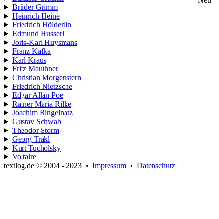
Neu
Brüder Grimm
Heinrich Heine
Friedrich Hölderlin
Edmund Husserl
Joris-Karl Huysmans
Franz Kafka
Karl Kraus
Fritz Mauthner
Christian Morgenstern
Friedrich Nietzsche
Edgar Allan Poe
Rainer Maria Rilke
Joachim Ringelnatz
Gustav Schwab
Theodor Storm
Georg Trakl
Kurt Tucholsky
Voltaire
textlog.de © 2004 - 2023
•
Impressum
•
Datenschutz