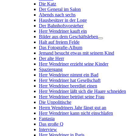
Die Katz
Der General im Salon
Abends nach sechs
Hausbesitzer in der Loge
Der Bahnhofsvorsteher
Herr Wendriner kauft ein
Bilder aus dem Geschäftsleben
Halt auf freiem Felde
Das Fotografie-Album
Jemand besucht etwas mit seinem Kind
Der alte Herr
Herr Wendriner erzieht seine Kinder
Spaziergang
Herr Wendriner nimmt ein Bad
Herr Wendriner hat Gesellschaft
Herr Wendriner beerdigt einen
Herr Wendriner läßt sich die Haare schneiden
Herr Wendriner betrügt seine Frau
Die Unpolitische
Herrn Wendriners Jahr fängt gut an
Herr Wendriner kann nicht einschlafen
Fantasia
Das große Q
Interview
Herr Wendriner in Paris