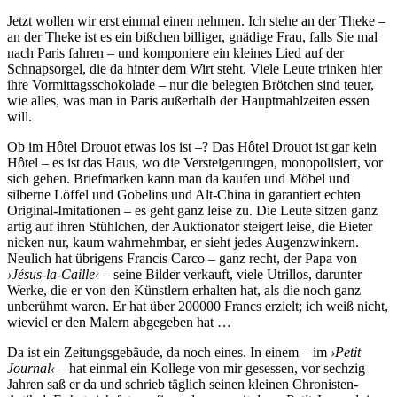
Jetzt wollen wir erst einmal einen nehmen. Ich stehe an der Theke –
an der Theke ist es ein bißchen billiger, gnädige Frau, falls Sie mal
nach Paris fahren – und komponiere ein kleines Lied auf der
Schnapsorgel, die da hinter dem Wirt steht. Viele Leute trinken hier
ihre Vormittagsschokolade – nur die belegten Brötchen sind teuer,
wie alles, was man in Paris außerhalb der Hauptmahlzeiten essen
will.
Ob im Hôtel Drouot etwas los ist –? Das Hôtel Drouot ist gar kein
Hôtel – es ist das Haus, wo die Versteigerungen, monopolisiert, vor
sich gehen. Briefmarken kann man da kaufen und Möbel und
silberne Löffel und Gobelins und Alt-China in garantiert echten
Original-Imitationen – es geht ganz leise zu. Die Leute sitzen ganz
artig auf ihren Stühlchen, der Auktionator steigert leise, die Bieter
nicken nur, kaum wahrnehmbar, er sieht jedes Augenzwinkern.
Neulich hat übrigens Francis Carco – ganz recht, der Papa von
›Jésus-la-Caille‹ –
seine Bilder verkauft, viele Utrillos, darunter
Werke, die er von den Künstlern erhalten hat, als die noch ganz
unberühmt waren. Er hat über 200000 Francs erzielt; ich weiß nicht,
wieviel er den Malern abgegeben hat …
Da ist ein Zeitungsgebäude, da noch eines. In einem – im
›Petit
Journal‹ –
hat einmal ein Kollege von mir gesessen, vor sechzig
Jahren saß er da und schrieb täglich seinen kleinen Chronisten-