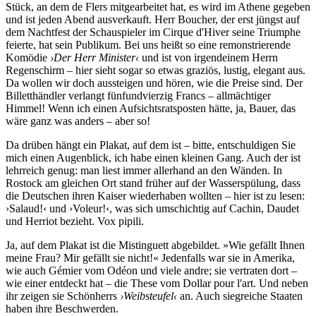
Stück, an dem de Flers mitgearbeitet hat, es wird im Athene gegeben
und ist jeden Abend ausverkauft. Herr Boucher, der erst jüngst auf
dem Nachtfest der Schauspieler im Cirque d'Hiver seine Triumphe
feierte, hat sein Publikum. Bei uns heißt so eine remonstrierende
Komödie
›Der Herr Minister‹
und ist von irgendeinem Herrn
Regenschirm – hier sieht sogar so etwas graziös, lustig, elegant aus.
Da wollen wir doch aussteigen und hören, wie die Preise sind. Der
Billetthändler verlangt fünfundvierzig Francs – allmächtiger
Himmel! Wenn ich einen Aufsichtsratsposten hätte, ja, Bauer, das
wäre ganz was anders – aber so!
Da drüben hängt ein Plakat, auf dem ist – bitte, entschuldigen Sie
mich einen Augenblick, ich habe einen kleinen Gang. Auch der ist
lehrreich genug: man liest immer allerhand an den Wänden. In
Rostock am gleichen Ort stand früher auf der Wasserspülung, dass
die Deutschen ihren Kaiser wiederhaben wollten – hier ist zu lesen:
›Salaud!‹ und ›Voleur!‹, was sich umschichtig auf Cachin, Daudet
und Herriot bezieht. Vox pipili.
Ja, auf dem Plakat ist die Mistinguett abgebildet. »Wie gefällt Ihnen
meine Frau? Mir gefällt sie nicht!« Jedenfalls war sie in Amerika,
wie auch Gémier vom Odéon und viele andre; sie vertraten dort –
wie einer entdeckt hat – die These vom Dollar pour l'art. Und neben
ihr zeigen sie Schönherrs
›Weibsteufel‹
an. Auch siegreiche Staaten
haben ihre Beschwerden.