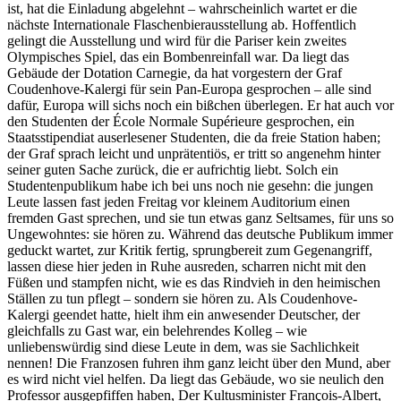
ist, hat die Einladung abgelehnt – wahrscheinlich wartet er die
nächste Internationale Flaschenbierausstellung ab. Hoffentlich
gelingt die Ausstellung und wird für die Pariser kein zweites
Olympisches Spiel, das ein Bombenreinfall war. Da liegt das
Gebäude der Dotation Carnegie, da hat vorgestern der Graf
Coudenhove-Kalergi für sein Pan-Europa gesprochen – alle sind
dafür, Europa will sichs noch ein bißchen überlegen. Er hat auch vor
den Studenten der École Normale Supérieure gesprochen, ein
Staatsstipendiat auserlesener Studenten, die da freie Station haben;
der Graf sprach leicht und unprätentiös, er tritt so angenehm hinter
seiner guten Sache zurück, die er aufrichtig liebt. Solch ein
Studentenpublikum habe ich bei uns noch nie gesehn: die jungen
Leute lassen fast jeden Freitag vor kleinem Auditorium einen
fremden Gast sprechen, und sie tun etwas ganz Seltsames, für uns so
Ungewohntes: sie hören zu. Während das deutsche Publikum immer
geduckt wartet, zur Kritik fertig, sprungbereit zum Gegenangriff,
lassen diese hier jeden in Ruhe ausreden, scharren nicht mit den
Füßen und stampfen nicht, wie es das Rindvieh in den heimischen
Ställen zu tun pflegt – sondern sie hören zu. Als Coudenhove-
Kalergi geendet hatte, hielt ihm ein anwesender Deutscher, der
gleichfalls zu Gast war, ein belehrendes Kolleg – wie
unliebenswürdig sind diese Leute in dem, was sie Sachlichkeit
nennen! Die Franzosen fuhren ihm ganz leicht über den Mund, aber
es wird nicht viel helfen. Da liegt das Gebäude, wo sie neulich den
Professor ausgepfiffen haben, Der Kultusminister François-Albert,