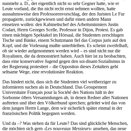
nunmehr a. D., der eigentlich nicht so sehr Gegner hatte, wie er
Leute vorfand, die ihn nicht recht ernst nehmen wollten, hatte
ausnahmsweise den Professorenvorschlag, der den Juristen Le Fur
propagierte, zurückgewiesen und dafür einen andern Mann
einsetzen wollen: den Kabinettschef des Arbeitsministers Justin
Codart, Herrn Georges Scelle, Professor in Dijon, Protest. Es gab
einen mächtigen Spektakel im Hörsaal, die Studenten zerschlugen
Tische und Bänke, einem Schutzmann fiel das Corpus juris auf den
Kopf, und die Vorlesung mußte unterbleiben. Es scheint zweifelhaft,
ob sie wieder aufgenommen werden wird – es sind nicht nur die
Royalisten, die da demonstriert haben. Auch hier ist zu beobachten,
dass eine konservative Jugend gegen den soi-disant-Sozialismus in
der Regierung protestiert – die Oppositon dieses Zeitalters geht
seltsame Wege, eine revolutionäre Reaktion.
Das hindert nicht, dass sich die Studenten viel weitherziger zu
informieren suchen als in Deutschland. Das Groupement
Universitaire Français pour la Société des Nations hält in der
Sorbonne öfters Versammlungen ab, in denen Redner aller Nationen
auftreten und über den Völkerbund sprechen; geleitet wird das von
dem jungen Herrn Lange, dem wir sicherlich später einmal in der
französischen Politik begegnen werden.
Und da –? Was stehen da für Leute? Das sind glückliche Menschen,
die möchten sich gern
›Les nouveaux Messieurs‹
ansehen, das neue