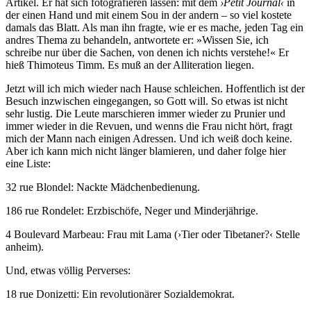
Artikel. Er hat sich fotografieren lassen: mit dem
›Petit Journal‹
in
der einen Hand und mit einem Sou in der andern – so viel kostete
damals das Blatt. Als man ihn fragte, wie er es mache, jeden Tag ein
andres Thema zu behandeln, antwortete er: »Wissen Sie, ich
schreibe nur über die Sachen, von denen ich nichts verstehe!« Er
hieß Thimoteus Timm. Es muß an der Alliteration liegen.
Jetzt will ich mich wieder nach Hause schleichen. Hoffentlich ist der
Besuch inzwischen eingegangen, so Gott will. So etwas ist nicht
sehr lustig. Die Leute marschieren immer wieder zu Prunier und
immer wieder in die Revuen, und wenns die Frau nicht hört, fragt
mich der Mann nach einigen Adressen. Und ich weiß doch keine.
Aber ich kann mich nicht länger blamieren, und daher folge hier
eine Liste:
32 rue Blondel: Nackte Mädchenbedienung.
186 rue Rondelet: Erzbischöfe, Neger und Minderjährige.
4 Boulevard Marbeau: Frau mit Lama (›Tier oder Tibetaner?‹ Stelle
anheim).
Und, etwas völlig Perverses:
18 rue Donizetti: Ein revolutionärer Sozialdemokrat.