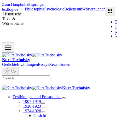
Zum Hauptinhalt springen
Philosophie
Psychologie
Belletristik
Wörterbücher
textlog.de
❘
Historische
Texte &
P
Wörterbücher
P
B
Kurt Tucholsky
Gedichte
Erzählungen
Essays
Rezensionen
Kurt Tucholsky
Erzählungen und Prosastücke
1907-1919
1920-1923
1924-1926
Gesicht