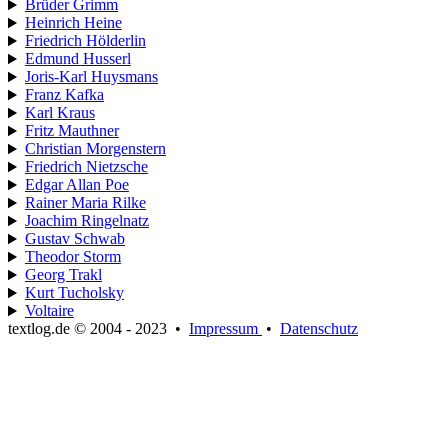
Brüder Grimm
Heinrich Heine
Friedrich Hölderlin
Edmund Husserl
Joris-Karl Huysmans
Franz Kafka
Karl Kraus
Fritz Mauthner
Christian Morgenstern
Friedrich Nietzsche
Edgar Allan Poe
Rainer Maria Rilke
Joachim Ringelnatz
Gustav Schwab
Theodor Storm
Georg Trakl
Kurt Tucholsky
Voltaire
textlog.de © 2004 - 2023
•
Impressum
•
Datenschutz