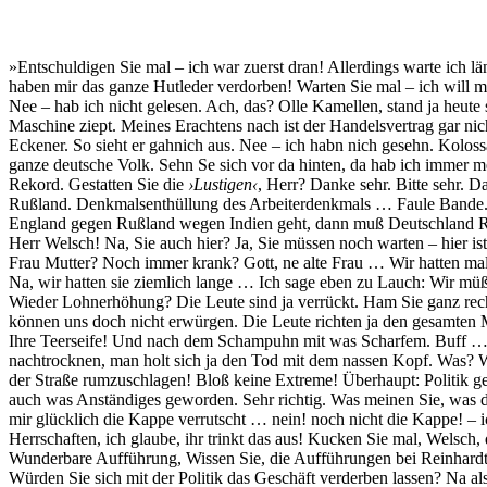
»Entschuldigen Sie mal – ich war zuerst dran! Allerdings warte ich l
haben mir das ganze Hutleder verdorben! Warten Sie mal – ich will mir
Nee – hab ich nicht gelesen. Ach, das? Olle Kamellen, stand ja heute
Maschine ziept. Meines Erachtens nach ist der Handelsvertrag gar 
Eckener. So sieht er gahnich aus. Nee – ich habn nich gesehn. Koloss
ganze deutsche Volk. Sehn Se sich vor da hinten, da hab ich immer 
Rekord. Gestatten Sie die
›Lustigen‹
, Herr? Danke sehr. Bitte sehr. 
Rußland. Denkmalsenthüllung des Arbeiterdenkmals … Faule Bande. Di
England gegen Rußland wegen Indien geht, dann muß Deutschland Rußl
Herr Welsch! Na, Sie auch hier? Ja, Sie müssen noch warten – hier i
Frau Mutter? Noch immer krank? Gott, ne alte Frau … Wir hatten mal n
Na, wir hatten sie ziemlich lange … Ich sage eben zu Lauch: Wir müß
Wieder Lohnerhöhung? Die Leute sind ja verrückt. Ham Sie ganz recht:
können uns doch nicht erwürgen. Die Leute richten ja den gesamten Mit
Ihre Teerseife! Und nach dem Schampuhn mit was Scharfem. Buff … A
nachtrocknen, man holt sich ja den Tod mit dem nassen Kopf. Was? Wi
der Straße rumzuschlagen! Bloß keine Extreme! Überhaupt: Politik gehö
auch was Anständiges geworden. Sehr richtig. Was meinen Sie, was d
mir glücklich die Kappe verrutscht … nein! noch nicht die Kappe! –
Herrschaften, ich glaube, ihr trinkt das aus! Kucken Sie mal, Welsch,
Wunderbare Aufführung, Wissen Sie, die Aufführungen bei Reinhardt 
Würden Sie sich mit der Politik das Geschäft verderben lassen? Na als