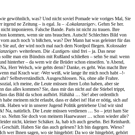
rz wie gewöhnlich, was? Und nicht soviel Pomade wie voriges Mal, Sie
r irgend ne Zeitung – is egal. Ja –
›Lokalanzeiger‹.
Gehm Se her.
icht imponieren. Falsche Bande. Paris ist nicht zu trauen. Ihre
chon kommen, wenn sie uns brauchen. Autsch! Schlechtes Bild von
 vorn auch noch 'n bißchen, was? Der Mann hat was geleistet für das
 Sie auf, der wird noch mal nach dem Nordpol fliegen. Kolossaler
anzeiger‹
weiterlesen. Die
›Lustigen‹
sind frei – ja. Das neue
 sollte man ein Bündnis mit Rußland schließen – sehn Se mal: wenn
nd hinterher – da wem wir die Brüder schon einseifen. 'n Abend,
! Na, Herr Welsch, wie gehts denn? Danke, es geht. Was macht Ihre
, wenn mal Krach war: ›Wer weiß, wie lange ihr mich noch habt –!‹
hr? Selbstverständlich. Ausgeschlossen. Na, ohne alle Frahre.
sozial, ich meine, die Leute müssen ihren Lohn haben, aber sie
 das alles kommen? Sie, dass mir das nicht auf die Stiebel trippt,
ss das Bild da schon aufhört. Hähähä … Sie! aber ordentlich
be meinem nicht erlaubt, dass er dabei ist! Hat er nötig, sich auf
itik. Haben wir in unserer Jugend Politik getriebene Und wir sind
k! Na, natürlich. Die Leute müssen verdienen … So – jetzt ham Sie
inkt so. Nehm Sie doch von meinem Haarwasser … schon wieder alle?
eider nicht, kleiner Schäker. Ja, hab ich auch gesehn. Bei Reinhardt.
n Geschäft. Haben Sie das auch gelesen? Ich bin dagegen. Wieso?
. Ich wer Ihnen sagen, wo sie hingehört: Da wo sie hingehört, gehört