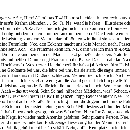
änger wie Sie, Herr! Allerdings T –! Haare schneiden, hinten recht ku
 erst'n Krahrn abbinden … So. Ja. Na, was Sie haben – Illustrierte ode
 schon in der
›B.Z.‹.
Nö – find ich gar nicht – mir können die Franzosen n
nicht nötig mit den Leuten – immer rankommen lassen! Die Leute wem s
ale Leistung von dem Mann – darauf können wir direkt stolz sein. Hier
meine Furunkeln. Nee, den Eckener macht uns kein Mensch nach. Passen
Danke sehr. Ach – die Nummer kenn ich. Na, dann wer ich man 'n
›Lokal
e Leute sind heute an der Macht – jetzt genießen die eben. Natürlich
and helfen. Dann kriegt Frankreich die Platze. Das ist mal klar. Na u
st Hochbetrieb. Wozu zwei Handtücher? Ihr habts ja! Ach so, fürn Hals
e Großtante bei uns, die lebte bei uns, bis sie starb, die sagte immer
ten 'n Bündnis mit Rußland schließen. Meinen Sie nicht auch? Nicht wa
 man hat leider viel zu wenig an die Wand gestellt. Ich bin gewiß für 
telstand zugrunde. Natürlich, die Industrie doch auch! Woher soll denn
aah – das tut wohl. Sehn Se mal, hübsches Mädchen, was? Schade, da
e? Direkt vor Ihrem Haus? Ein ganzer Trupp Reichsbanner? Nee – ich ha
rt nicht auf die Straße. Sehr richtig – und die Jugend nicht in die Pol
ie Reklame hier kostet – eine ganze Seite! Mindestens achthundert Mar
 ich hab Ihnen doch gesagt, mit was Scharfem! Nicht Ihr Zeug, das st
 die Negri ist wieder nach Amerika gefahren. Sehr pikante Person. Nee, l
sind immer wunderbar. Erstklassige Besetzung hat der Mann. Sicher '
o. Politik gehört nicht ins Geschäft. Nein, auf 'n Rennplatz auch nicht