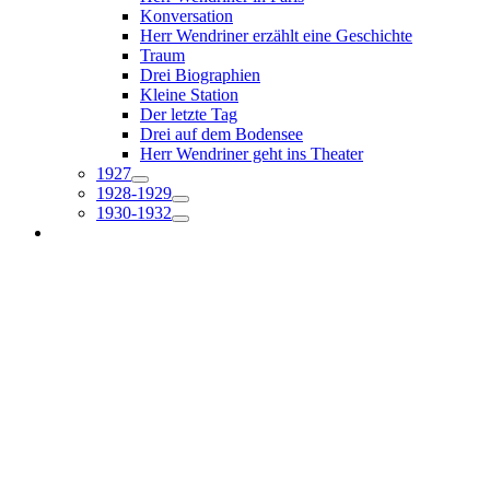
Konversation
Herr Wendriner erzählt eine Geschichte
Traum
Drei Biographien
Kleine Station
Der letzte Tag
Drei auf dem Bodensee
Herr Wendriner geht ins Theater
1927
1928-1929
1930-1932