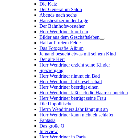
Die Katz
Der General im Salon
Abends nach sechs
Hausbesitzer in der Loge
Der Bahnhofsvorsteher
Herr Wendriner kauft ein
Bilder aus dem Geschäftsleben
Halt auf freiem Felde
Das Fotografie-Album
Jemand besucht etwas mit seinem Kind
Der alte Herr
Herr Wendriner erzieht seine Kinder
Spaziergang
Herr Wendriner nimmt ein Bad
Herr Wendriner hat Gesellschaft
Herr Wendriner beerdigt einen
Herr Wendriner läßt sich die Haare schneiden
Herr Wendriner betrügt seine Frau
Die Unpolitische
Herrn Wendriners Jahr fängt gut an
Herr Wendriner kann nicht einschlafen
Fantasia
Das große Q
Interview
Herr Wendriner in Paris