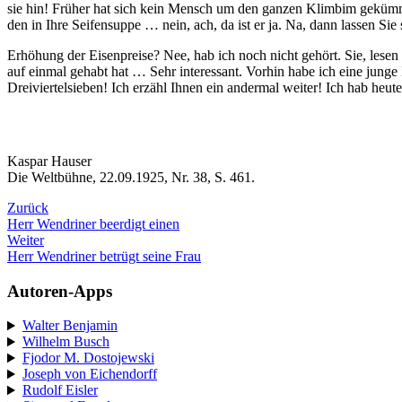
sie hin! Früher hat sich kein Mensch um den ganzen Klimbim gekümme
den in Ihre Seifensuppe … nein, ach, da ist er ja. Na, dann lassen Sie
Erhöhung der Eisenpreise? Nee, hab ich noch nicht gehört. Sie, lesen 
auf einmal gehabt hat … Sehr interessant. Vorhin habe ich eine jung
Dreiviertelsieben! Ich erzähl Ihnen ein andermal weiter! Ich hab he
Kaspar Hauser
Die Weltbühne, 22.09.1925, Nr. 38, S. 461.
Zurück
Herr Wendriner beerdigt einen
Weiter
Herr Wendriner betrügt seine Frau
Autoren-Apps
Walter Benjamin
Wilhelm Busch
Fjodor M. Dostojewski
Joseph von Eichendorff
Rudolf Eisler