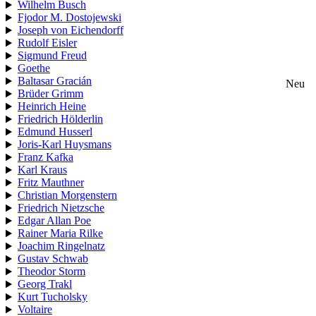
Wilhelm Busch
Fjodor M. Dostojewski
Joseph von Eichendorff
Rudolf Eisler
Sigmund Freud
Goethe
Baltasar Gracián
Neu
Brüder Grimm
Heinrich Heine
Friedrich Hölderlin
Edmund Husserl
Joris-Karl Huysmans
Franz Kafka
Karl Kraus
Fritz Mauthner
Christian Morgenstern
Friedrich Nietzsche
Edgar Allan Poe
Rainer Maria Rilke
Joachim Ringelnatz
Gustav Schwab
Theodor Storm
Georg Trakl
Kurt Tucholsky
Voltaire