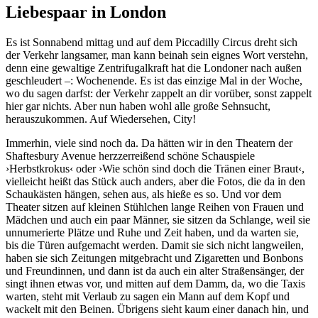
Liebespaar in London
Es ist Sonnabend mittag und auf dem Piccadilly Circus dreht sich
der Verkehr langsamer, man kann beinah sein eignes Wort verstehn,
denn eine gewaltige Zentrifugalkraft hat die Londoner nach außen
geschleudert –: Wochenende. Es ist das einzige Mal in der Woche,
wo du sagen darfst: der Verkehr zappelt an dir vorüber, sonst zappelt
hier gar nichts. Aber nun haben wohl alle große Sehnsucht,
herauszukommen. Auf Wiedersehen, City!
Immerhin, viele sind noch da. Da hätten wir in den Theatern der
Shaftesbury Avenue herzzerreißend schöne Schauspiele
›Herbstkrokus‹ oder ›Wie schön sind doch die Tränen einer Braut‹,
vielleicht heißt das Stück auch anders, aber die Fotos, die da in den
Schaukästen hängen, sehen aus, als hieße es so. Und vor dem
Theater sitzen auf kleinen Stühlchen lange Reihen von Frauen und
Mädchen und auch ein paar Männer, sie sitzen da Schlange, weil sie
unnumerierte Plätze und Ruhe und Zeit haben, und da warten sie,
bis die Türen aufgemacht werden. Damit sie sich nicht langweilen,
haben sie sich Zeitungen mitgebracht und Zigaretten und Bonbons
und Freundinnen, und dann ist da auch ein alter Straßensänger, der
singt ihnen etwas vor, und mitten auf dem Damm, da, wo die Taxis
warten, steht mit Verlaub zu sagen ein Mann auf dem Kopf und
wackelt mit den Beinen. Übrigens sieht kaum einer danach hin, und