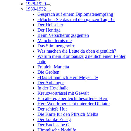
1928-1929
1930-1932
Gespräch auf einem Diplomatenempfang
»Machen Sie das mal den ganzen Tag –!«
Der Hellseher
Der Henrige
Beim Versicherungsagenten
Mancher lernts nie
Das Stimmengewirr
Was machen die Leute da oben eigentlich?
Warum mein Kontoauszug neulich einen Fehler
hatte
Fräulein Marietta
Die Großen
»Das ist nämlich Herr Meyer –!«
Der Anhänger
In der Hotelhalle
Kreuzworträtsel mit Gewalt
Ein älterer, aber leicht besoffener Herr
Herr Wendriner steht unter der Diktatur
Der schiefe Hut
Die Karte für den Pfirsich-Melba
Der kranke Zeisig
Der Buchstabe G
Himmlische Nothilfe