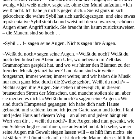
wenig. »Ich weiß nicht«, sagte sie, ohne den Mund aufzutun. »Ich
weiß nicht. Ich habe ja nichts gegen dich.« Sie ist ganz in sich
gekrochen; die wahre Sybil hat sich zurückgezogen, und eine etwas
repräsentative Sybil steht da und weist mit den schwarzen, schönen
Augen einen Angriff zurück. Sie braucht ihn kaum zurückzuweisen
– die Mauern sind so hoch …
»Sybil … !« sagen seine Augen. Nichts sagen ihre Augen.
»Weißt du noch« sagen seine Augen. »Weißt du noch? Weißt du
noch den hübschen Abend am Ufer, wo nebenan im Zelt das
Grammophon gespielt hat, und wo wir hinter den Bäumen zu der
fremden Musik getanzt haben? Und dann sind wir weiter
fortgetanzt, immer weiter, immer weiter, und wir haben die Musik
nur noch ganz leise durch die Zweige gehört. Weißt du noch?« –
Nichts sagen ihre Augen. Sie stehen unbeweglich, in diesem
brausenden Strom der Menschen, und manche stoßen sie an, aber
sie merken es nicht. »Weißt du noch?« sagen seine Augen. »Wir
sind durch Hampstead gegangen, ich habe dich nach Hause
gebracht, und seitdem kenne ich jeden Gartenzaun und jeden Pfahl
und jedes Haus auf diesem Weg – an allem und jedem hängt ein
Wort von dir … weißt du noch?« Ihre Augen sind nun gesenkt, wie
ein Schleier liegt es auf ihnen, sie antwortet nicht. Ich sehe, wie er
seine Augen mit Gewalt siegen lassen will – es hilft ihm nichts, sie
ist stärker. Er bäumt sich auf, er ist doch ein Mann; aber es hilft ihm