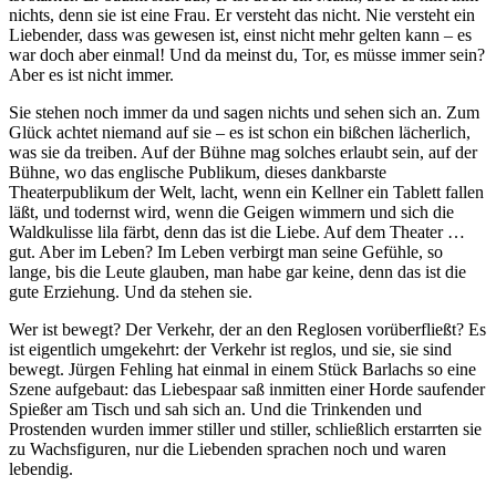
nichts, denn sie ist eine Frau. Er versteht das nicht. Nie versteht ein
Liebender, dass was gewesen ist, einst nicht mehr gelten kann – es
war doch aber einmal! Und da meinst du, Tor, es müsse immer sein?
Aber es ist nicht immer.
Sie stehen noch immer da und sagen nichts und sehen sich an. Zum
Glück achtet niemand auf sie – es ist schon ein bißchen lächerlich,
was sie da treiben. Auf der Bühne mag solches erlaubt sein, auf der
Bühne, wo das englische Publikum, dieses dankbarste
Theaterpublikum der Welt, lacht, wenn ein Kellner ein Tablett fallen
läßt, und todernst wird, wenn die Geigen wimmern und sich die
Waldkulisse lila färbt, denn das ist die Liebe. Auf dem Theater …
gut. Aber im Leben? Im Leben verbirgt man seine Gefühle, so
lange, bis die Leute glauben, man habe gar keine, denn das ist die
gute Erziehung. Und da stehen sie.
Wer ist bewegt? Der Verkehr, der an den Reglosen vorüberfließt? Es
ist eigentlich umgekehrt: der Verkehr ist reglos, und sie, sie sind
bewegt. Jürgen Fehling hat einmal in einem Stück Barlachs so eine
Szene aufgebaut: das Liebespaar saß inmitten einer Horde saufender
Spießer am Tisch und sah sich an. Und die Trinkenden und
Prostenden wurden immer stiller und stiller, schließlich erstarrten sie
zu Wachsfiguren, nur die Liebenden sprachen noch und waren
lebendig.