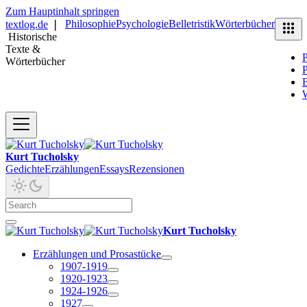
Zum Hauptinhalt springen
Philosophie
Psychologie
Belletristik
Wörterbücher
textlog.de
❘
Historische
Texte &
P
Wörterbücher
P
B
Kurt Tucholsky
Gedichte
Erzählungen
Essays
Rezensionen
Kurt Tucholsky
Erzählungen und Prosastücke
1907-1919
1920-1923
1924-1926
1927