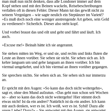
man muß nun nicht denken, dass alle Londoner immer auf dem
Kopf stehen und mit den Beinen wackeln, Reisebeschreibungen
verfallen oft in diesen Fehler. Dieser Mann tut das gewiß nicht zu
seinem Vergnügen – wie sagte neulich ein Steptänzer im Varieté?
»Es muß doch noch eine weniger anstrengende Art geben, sein Geld
zu verdienen!« Sicherlich. Dieser also steht kopf.
Und vorbei braust das und eilt und geht und fährt und läuft. Ich
auch.
»Excuse me!« Beinah hätte ich sie angerannt.
Sie stehen mitten im Weg, er und sie, und rechts und links fluten die
Leute an ihnen vorüber. Sie sehen sie nicht. Sie sehen sich an. Ich
kehre langsam um und gehe langsam an ihnen vorüber. Ich bin
viermal umgekehrt, und ich bin viermal an ihnen vorüber gegangen.
Sie sprechen nichts. Sie sehen sich an. Sie sehen sich nur immerzu
an.
Er spricht mit den Augen: »So kann das doch nicht weitergehn«,
sagt er, ohne den Mund aufzutun. »Das geht nun schon seit Wochen
so – aber so kann das doch nicht weitergehn! Hier stimmt doch
etwas nicht! Ist da ein andrer? Natürlich ist da ein andrer. Ich kann
mir auch denken, wer es ist. Ich weiß, wer es ist. Sybil! Dazu alle
unsre Liebe? Dazu?« – Sie antwortet mit den Augen, sie antwortet