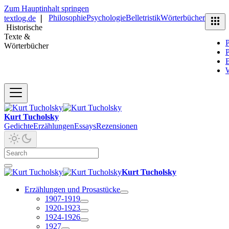
Zum Hauptinhalt springen
Philosophie
Psychologie
Belletristik
Wörterbücher
textlog.de
❘
Historische
Texte &
P
Wörterbücher
P
B
Kurt Tucholsky
Gedichte
Erzählungen
Essays
Rezensionen
Kurt Tucholsky
Erzählungen und Prosastücke
1907-1919
1920-1923
1924-1926
1927