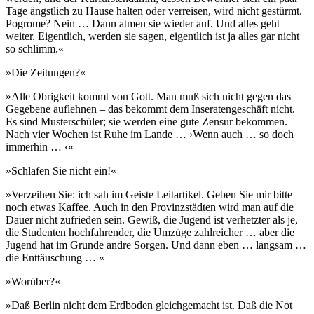
Tage ängstlich zu Hause halten oder verreisen, wird nicht gestürmt.
Pogrome? Nein … Dann atmen sie wieder auf. Und alles geht
weiter. Eigentlich, werden sie sagen, eigentlich ist ja alles gar nicht
so schlimm.«
»Die Zeitungen?«
»Alle Obrigkeit kommt von Gott. Man muß sich nicht gegen das
Gegebene auflehnen – das bekommt dem Inseratengeschäft nicht.
Es sind Musterschüler; sie werden eine gute Zensur bekommen.
Nach vier Wochen ist Ruhe im Lande … ›Wenn auch … so doch
immerhin … ‹«
»Schlafen Sie nicht ein!«
»Verzeihen Sie: ich sah im Geiste Leitartikel. Geben Sie mir bitte
noch etwas Kaffee. Auch in den Provinzstädten wird man auf die
Dauer nicht zufrieden sein. Gewiß, die Jugend ist verhetzter als je,
die Studenten hochfahrender, die Umzüge zahlreicher … aber die
Jugend hat im Grunde andre Sorgen. Und dann eben … langsam …
die Enttäuschung … «
»Worüber?«
»Daß Berlin nicht dem Erdboden gleichgemacht ist. Daß die Not