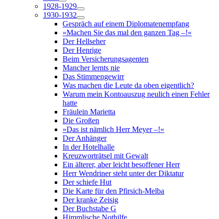
1928-1929
1930-1932
Gespräch auf einem Diplomatenempfang
»Machen Sie das mal den ganzen Tag –!«
Der Hellseher
Der Henrige
Beim Versicherungsagenten
Mancher lernts nie
Das Stimmengewirr
Was machen die Leute da oben eigentlich?
Warum mein Kontoauszug neulich einen Fehler
hatte
Fräulein Marietta
Die Großen
»Das ist nämlich Herr Meyer –!«
Der Anhänger
In der Hotelhalle
Kreuzworträtsel mit Gewalt
Ein älterer, aber leicht besoffener Herr
Herr Wendriner steht unter der Diktatur
Der schiefe Hut
Die Karte für den Pfirsich-Melba
Der kranke Zeisig
Der Buchstabe G
Himmlische Nothilfe