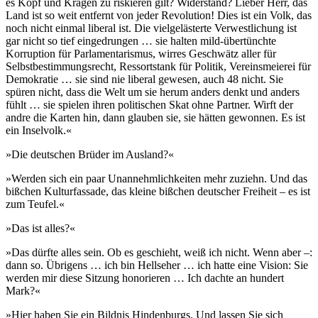
es Kopf und Kragen zu riskieren gilt? Widerstand? Lieber Herr, das
Land ist so weit entfernt von jeder Revolution! Dies ist ein Volk, das
noch nicht einmal liberal ist. Die vielgelästerte Verwestlichung ist
gar nicht so tief eingedrungen … sie halten mild-übertünchte
Korruption für Parlamentarismus, wirres Geschwätz aller für
Selbstbestimmungsrecht, Ressortstank für Politik, Vereinsmeierei für
Demokratie … sie sind nie liberal gewesen, auch 48 nicht. Sie
spüren nicht, dass die Welt um sie herum anders denkt und anders
fühlt … sie spielen ihren politischen Skat ohne Partner. Wirft der
andre die Karten hin, dann glauben sie, sie hätten gewonnen. Es ist
ein Inselvolk.«
»Die deutschen Brüder im Ausland?«
»Werden sich ein paar Unannehmlichkeiten mehr zuziehn. Und das
bißchen Kulturfassade, das kleine bißchen deutscher Freiheit – es ist
zum Teufel.«
»Das ist alles?«
»Das dürfte alles sein. Ob es geschieht, weiß ich nicht. Wenn aber –:
dann so. Übrigens … ich bin Hellseher … ich hatte eine Vision: Sie
werden mir diese Sitzung honorieren … Ich dachte an hundert
Mark?«
»Hier haben Sie ein Bildnis Hindenburgs. Und lassen Sie sich