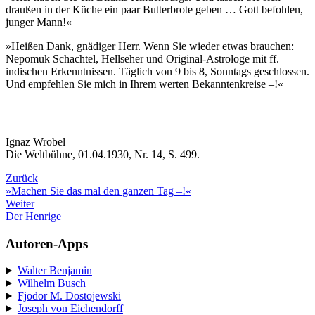
draußen in der Küche ein paar Butterbrote geben … Gott befohlen,
junger Mann!«
»Heißen Dank, gnädiger Herr. Wenn Sie wieder etwas brauchen:
Nepomuk Schachtel, Hellseher und Original-Astrologe mit ff.
indischen Erkenntnissen. Täglich von 9 bis 8, Sonntags geschlossen.
Und empfehlen Sie mich in Ihrem werten Bekanntenkreise –!«
Ignaz Wrobel
Die Weltbühne, 01.04.1930, Nr. 14, S. 499.
Zurück
»Machen Sie das mal den ganzen Tag –!«
Weiter
Der Henrige
Autoren-Apps
Walter Benjamin
Wilhelm Busch
Fjodor M. Dostojewski
Joseph von Eichendorff