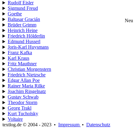
Rudolf Eisler
Sigmund Freud
Goethe
Baltasar Gracián
Neu
Brüder Grimm
Heinrich Heine
Friedrich Hölderlin
Edmund Husserl
Joris-Karl Huysmans
Franz Kafka
Karl Kraus
Fritz Mauthner
Christian Morgenstern
Friedrich Nietzsche
Edgar Allan Poe
Rainer Maria Rilke
Joachim Ringelnatz
Gustav Schwab
Theodor Storm
Georg Trakl
Kurt Tucholsky
Voltaire
textlog.de © 2004 - 2023
•
Impressum
•
Datenschutz