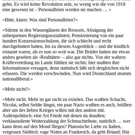
gehn. Es wird keine Revolution sein, so wenig wie die von 1918
eine gewesen ist – Personalböen werden sie machen … «
»Bitte, klarer. Was sind Personalböen?«
»Stürme in den Wassergläsern der Ressorts. Absägung der
unbequemen Regierungssozialisten; Pensionierung von ein paar
hundert Konzessionsschulzen, die sich schlecht und recht
durchgebuttert hatten, bis zu diesem Augenblick – und die kindlich
erstaunt waren, als es nun so weit war. Die Brüder hatten nie etwas
andres gesehen als ›Realitäten‹ – also gar nichts. Von der wahren
Kräfteverteilung im Lande fühlten sie nichts; hier mußten ihre
Informationen versagen, denn statistisch läßt sich dergleichen nicht
erfassen. Die werden verschwinden. Nun wird Deutschland stramm
nationalliberal.«
»Mehr nicht?«
»Mehr nicht. Mehr ist gar nicht zu erzielen. Das wußten Schacht,
Nicolai, selbst Seldte längst, ein paar Nazis wußten es auch, brüllten
aber um des lieben Krieges willen mit den andern mit.
Außenpolitisch: eine Art Friede mit denen da draußen;
verklausulierte Weiterzahlung der Schmachtribute, natürlich … wer
kann denn auf den Mond fliegen? Platonische Liebe zu Italien,
vergessen Südtirol; vage Noten an Frankreich, da geht Briand; Hin