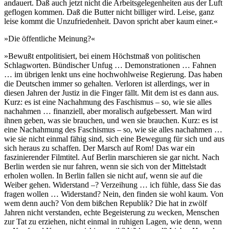
andauert. Daß auch jetzt nicht die Arbeitsgelegenheiten aus der Luft
geflogen kommen. Daß die Butter nicht billiger wird. Leise, ganz
leise kommt die Unzufriedenheit. Davon spricht aber kaum einer.«
»Die öffentliche Meinung?«
»Bewußt entpolitisiert, bei einem Höchstmaß von politischen
Schlagworten. Bündischer Unfug … Demonstrationen … Fahnen
… im übrigen lenkt uns eine hochwohlweise Regierung. Das haben
die Deutschen immer so gehalten. Verloren ist allerdings, wer in
diesen Jahren der Justiz in die Finger fällt. Mit dem ist es dann aus.
Kurz: es ist eine Nachahmung des Faschismus – so, wie sie alles
nachahmen … finanziell, aber moralisch aufgebessert. Man wird
ihnen geben, was sie brauchen, und wen sie brauchen. Kurz: es ist
eine Nachahmung des Faschismus – so, wie sie alles nachahmen …
wie sie nicht einmal fähig sind, sich eine Bewegung für sich und aus
sich heraus zu schaffen. Der Marsch auf Rom! Das war ein
faszinierender Filmtitel. Auf Berlin marschieren sie gar nicht. Nach
Berlin werden sie nur fahren, wenn sie sich von der Mittelstadt
erholen wollen. In Berlin fallen sie nicht auf, wenn sie auf die
Weiber gehen. Widerstand –? Verzeihung … ich fühle, dass Sie das
fragen wollen … Widerstand? Nein, den finden sie wohl kaum. Von
wem denn auch? Von dem bißchen Republik? Die hat in zwölf
Jahren nicht verstanden, echte Begeisterung zu wecken, Menschen
zur Tat zu erziehen, nicht einmal in ruhigen Lagen, wie denn, wenn