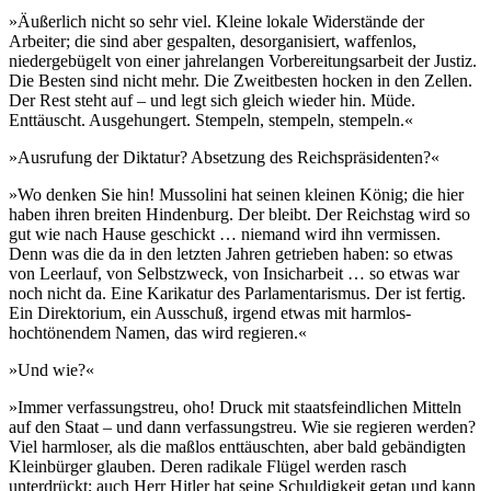
»Äußerlich nicht so sehr viel. Kleine lokale Widerstände der
Arbeiter; die sind aber gespalten, desorganisiert, waffenlos,
niedergebügelt von einer jahrelangen Vorbereitungsarbeit der Justiz.
Die Besten sind nicht mehr. Die Zweitbesten hocken in den Zellen.
Der Rest steht auf – und legt sich gleich wieder hin. Müde.
Enttäuscht. Ausgehungert. Stempeln, stempeln, stempeln.«
»Ausrufung der Diktatur? Absetzung des Reichspräsidenten?«
»Wo denken Sie hin! Mussolini hat seinen kleinen König; die hier
haben ihren breiten Hindenburg. Der bleibt. Der Reichstag wird so
gut wie nach Hause geschickt … niemand wird ihn vermissen.
Denn was die da in den letzten Jahren getrieben haben: so etwas
von Leerlauf, von Selbstzweck, von Insicharbeit … so etwas war
noch nicht da. Eine Karikatur des Parlamentarismus. Der ist fertig.
Ein Direktorium, ein Ausschuß, irgend etwas mit harmlos-
hochtönendem Namen, das wird regieren.«
»Und wie?«
»Immer verfassungstreu, oho! Druck mit staatsfeindlichen Mitteln
auf den Staat – und dann verfassungstreu. Wie sie regieren werden?
Viel harmloser, als die maßlos enttäuschten, aber bald gebändigten
Kleinbürger glauben. Deren radikale Flügel werden rasch
unterdrückt; auch Herr Hitler hat seine Schuldigkeit getan und kann