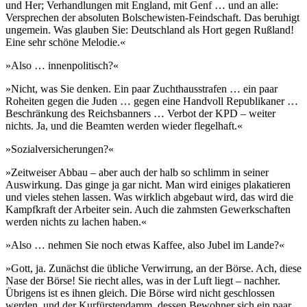
und Her; Verhandlungen mit England, mit Genf … und an alle:
Versprechen der absoluten Bolschewisten-Feindschaft. Das beruhigt
ungemein. Was glauben Sie: Deutschland als Hort gegen Rußland!
Eine sehr schöne Melodie.«
»Also … innenpolitisch?«
»Nicht, was Sie denken. Ein paar Zuchthausstrafen … ein paar
Roheiten gegen die Juden … gegen eine Handvoll Republikaner …
Beschränkung des Reichsbanners … Verbot der KPD – weiter
nichts. Ja, und die Beamten werden wieder flegelhaft.«
»Sozialversicherungen?«
»Zeitweiser Abbau – aber auch der halb so schlimm in seiner
Auswirkung. Das ginge ja gar nicht. Man wird einiges plakatieren
und vieles stehen lassen. Was wirklich abgebaut wird, das wird die
Kampfkraft der Arbeiter sein. Auch die zahmsten Gewerkschaften
werden nichts zu lachen haben.«
»Also … nehmen Sie noch etwas Kaffee, also Jubel im Lande?«
»Gott, ja. Zunächst die übliche Verwirrung, an der Börse. Ach, diese
Nase der Börse! Sie riecht alles, was in der Luft liegt – nachher.
Übrigens ist es ihnen gleich. Die Börse wird nicht geschlossen
werden, und der Kurfürstendamm, dessen Bewohner sich ein paar