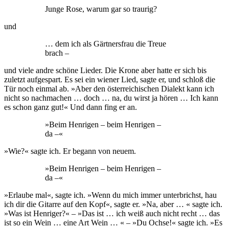
Junge Rose, warum gar so traurig?
und
… dem ich als Gärtnersfrau die Treue
brach –
und viele andre schöne Lieder. Die Krone aber hatte er sich bis
zuletzt aufgespart. Es sei ein wiener Lied, sagte er, und schloß die
Tür noch einmal ab. »Aber den österreichischen Dialekt kann ich
nicht so nachmachen … doch … na, du wirst ja hören … Ich kann
es schon ganz gut!« Und dann fing er an.
»Beim Henrigen – beim Henrigen –
da –«
»Wie?« sagte ich. Er begann von neuem.
»Beim Henrigen – beim Henrigen –
da –«
»Erlaube mal«, sagte ich. »Wenn du mich immer unterbrichst, hau
ich dir die Gitarre auf den Kopf«, sagte er. »Na, aber … « sagte ich.
»Was ist Henriger?« – »Das ist … ich weiß auch nicht recht … das
ist so ein Wein … eine Art Wein … « – »Du Ochse!« sagte ich. »Es