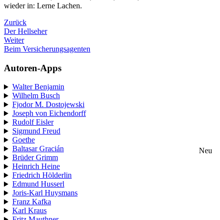
wieder in: Lerne Lachen.
Zurück
Der Hellseher
Weiter
Beim Versicherungsagenten
Autoren-Apps
Walter Benjamin
Wilhelm Busch
Fjodor M. Dostojewski
Joseph von Eichendorff
Rudolf Eisler
Sigmund Freud
Goethe
Baltasar Gracián
Neu
Brüder Grimm
Heinrich Heine
Friedrich Hölderlin
Edmund Husserl
Joris-Karl Huysmans
Franz Kafka
Karl Kraus
Fritz Mauthner