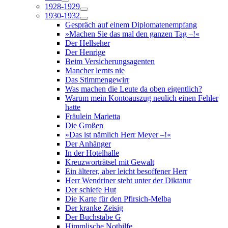
1928-1929
1930-1932
Gespräch auf einem Diplomatenempfang
»Machen Sie das mal den ganzen Tag –!«
Der Hellseher
Der Henrige
Beim Versicherungsagenten
Mancher lernts nie
Das Stimmengewirr
Was machen die Leute da oben eigentlich?
Warum mein Kontoauszug neulich einen Fehler
hatte
Fräulein Marietta
Die Großen
»Das ist nämlich Herr Meyer –!«
Der Anhänger
In der Hotelhalle
Kreuzworträtsel mit Gewalt
Ein älterer, aber leicht besoffener Herr
Herr Wendriner steht unter der Diktatur
Der schiefe Hut
Die Karte für den Pfirsich-Melba
Der kranke Zeisig
Der Buchstabe G
Himmlische Nothilfe