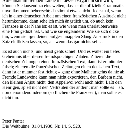
Aufenthalt im fremden Lande mit dessen Argot um sich wirft,
können Sie tausend zu eins wetten, dass er die offizielle Grammatik
unvollkommen beherrscht; da stimmt etwas nicht. Jedesmal, wenn
ich in einer deutschen Arbeit um einen französischen Ausdruck nicht
herumkomme, dann sehe ich mich ängstlich um, ob auch kein
Franzose in der Nähe ist; es ist, wie wenn man unerlaubterweise
eine Frau geduzt hat. Und wie sie engländern! Wie sie sich dicke
tun, wenn sie irgendeinen aufgeschnappten Slang-Ausdruck in den
Satz einfließen lassen, so, als wenn das gar nichts sei …
Es ist auch nichts, und meist gehts schief. Und es waltet ein tiefes
Geheimnis über diesen fremdsprachigen Zitaten. Zitieren die
deutschen Zeitungen einen französischen Text, dann ist er mitunter
falsch; zitieren die französischen Zeitungen einen deutschen Text,
dann ist er mitunter fast richtig – ganz ohne Malheur gehts da nie ab.
Fremde Landweine kann man nicht exportieren, den Barbera nicht,
den kleinen Anjou nicht, den Äppelwoi wohl auch nicht. Laßt den
Henrigen, spielt nicht den Vertrauten der andern; man sollte es – ah,
nomdenomdenomdenom (so fluchen die Franzosen), man sollte es
nicht tun.
Peter Panter
Die Weltbühne, 01.04.1930, Nr. 14, S. 520,