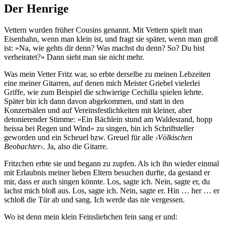
Der Henrige
Vettern wurden früher Cousins genannt. Mit Vettern spielt man
Eisenbahn, wenn man klein ist, und fragt sie später, wenn man groß
ist: »Na, wie gehts dir denn? Was machst du denn? So? Du bist
verheiratet?« Dann sieht man sie nicht mehr.
Was mein Vetter Fritz war, so erbte derselbe zu meinen Lebzeiten
eine meiner Gitarren, auf denen mich Meister Griebel vielerlei
Griffe, wie zum Beispiel die schwierige Cechilla spielen lehrte.
Später bin ich dann davon abgekommen, und statt in den
Konzertsälen und auf Vereinsfestlichkeiten mit kleiner, aber
detonierender Stimme: »Ein Bächlein stund am Waldesrand, hopp
heissa bei Regen und Wind« zu singen, bin ich Schriftsteller
geworden und ein Scheuel bzw. Greuel für alle
›Völkischen
Beobachter‹.
Ja, also die Gitarre.
Fritzchen erbte sie und begann zu zupfen. Als ich ihn wieder einmal
mit Erlaubnis meiner lieben Eltern besuchen durfte, da gestand er
mir, dass er auch singen könnte. Los, sagte ich. Nein, sagte er, du
lachst mich bloß aus. Los, sagte ich. Nein, sagte er. Hin … her … er
schloß die Tür ab und sang. Ich werde das nie vergessen.
Wo ist denn mein klein Feinsliebchen fein sang er und: