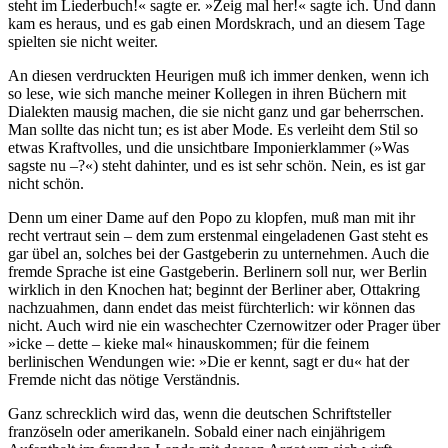
steht im Liederbuch!« sagte er. »Zeig mal her!« sagte ich. Und dann
kam es heraus, und es gab einen Mordskrach, und an diesem Tage
spielten sie nicht weiter.
An diesen verdruckten Heurigen muß ich immer denken, wenn ich
so lese, wie sich manche meiner Kollegen in ihren Büchern mit
Dialekten mausig machen, die sie nicht ganz und gar beherrschen.
Man sollte das nicht tun; es ist aber Mode. Es verleiht dem Stil so
etwas Kraftvolles, und die unsichtbare Imponierklammer (»Was
sagste nu –?«) steht dahinter, und es ist sehr schön. Nein, es ist gar
nicht schön.
Denn um einer Dame auf den Popo zu klopfen, muß man mit ihr
recht vertraut sein – dem zum erstenmal eingeladenen Gast steht es
gar übel an, solches bei der Gastgeberin zu unternehmen. Auch die
fremde Sprache ist eine Gastgeberin. Berlinern soll nur, wer Berlin
wirklich in den Knochen hat; beginnt der Berliner aber, Ottakring
nachzuahmen, dann endet das meist fürchterlich: wir können das
nicht. Auch wird nie ein waschechter Czernowitzer oder Prager über
»icke – dette – kieke mal« hinauskommen; für die feinem
berlinischen Wendungen wie: »Die er kennt, sagt er du« hat der
Fremde nicht das nötige Verständnis.
Ganz schrecklich wird das, wenn die deutschen Schriftsteller
französeln oder amerikaneln. Sobald einer nach einjährigem