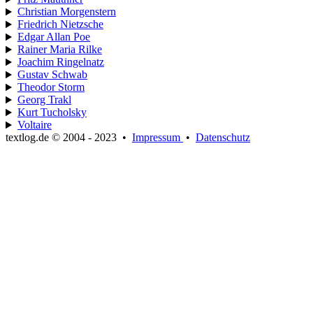
Christian Morgenstern
Friedrich Nietzsche
Edgar Allan Poe
Rainer Maria Rilke
Joachim Ringelnatz
Gustav Schwab
Theodor Storm
Georg Trakl
Kurt Tucholsky
Voltaire
textlog.de © 2004 - 2023
•
Impressum
•
Datenschutz