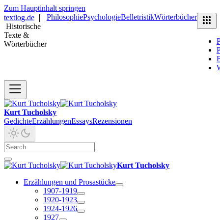
Zum Hauptinhalt springen
Philosophie
Psychologie
Belletristik
Wörterbücher
textlog.de
❘
Historische
Texte &
P
Wörterbücher
P
B
Kurt Tucholsky
Gedichte
Erzählungen
Essays
Rezensionen
Kurt Tucholsky
Erzählungen und Prosastücke
1907-1919
1920-1923
1924-1926
1927