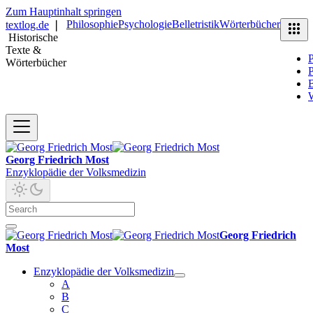
Zum Hauptinhalt springen
Philosophie
Psychologie
Belletristik
Wörterbücher
textlog.de
❘
Historische
Texte &
P
Wörterbücher
P
B
Georg Friedrich Most
Enzyklopädie der Volksmedizin
Georg Friedrich
Most
Enzyklopädie der Volksmedizin
A
B
C