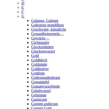
D
E
F
G
Galanga, Galgant
Galeopsis grandillora
Geschwüre, künstliche
Gesundheitsregeln
Gewürze
Gichtpapier
Glockenläuten
Glockenwurzel
Gold
Goldblech
Goldplatte
Goldpulver
Goldrute
Gottesgnadenkraut
Granatäpfel
Granatwurzelrinde
Grindwurzel
Grünspan
Guajacum
Gummi arabicum
Gummi Gutti