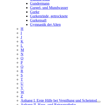
Gundermann
Gurgel- und Mundwasser
Gurke
Gurkenrinde, getrocknete
Gurkensaft
Gymnastik der Alten
H
I
J
K
L
M
N
O
P
Q
R
S
T
U
V
W
Z
Anhang I. Erste Hilfe bei Vergiftung und Scheintod
Anhang II. Haus- und Reiseapotheke