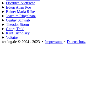
Friedrich Nietzsche
Edgar Allen Poe
Rainer Maria Rilke
Joachim Ringelnatz
Gustav Schwab
Theodor Storm
Georg Trakl
Kurt Tucholsky
Voltaire
textlog.de © 2004 - 2023
•
Impressum
•
Datenschutz