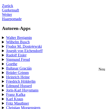
Zurück
Gurkensaft
Weiter
Haarpomade
Autoren-Apps
Walter Benjamin
Wilhelm Busch
Fjodor M. Dostojewski
Joseph von Eichendorff
Rudolf Eisler
Sigmund Freud
Goethe
Baltasar Gracián
Neu
Brüder Grimm
Heinrich Heine
Friedrich Hölderlin
Edmund Husserl
Joris-Karl Huysmans
Franz Kafka
Karl Kraus
Fritz Mauthner
Christian Morgenstern