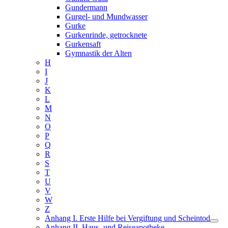
Gundermann
Gurgel- und Mundwasser
Gurke
Gurkenrinde, getrocknete
Gurkensaft
Gymnastik der Alten
H
I
J
K
L
M
N
O
P
Q
R
S
T
U
V
W
Z
Anhang I. Erste Hilfe bei Vergiftung und Scheintod
Anhang II. Haus- und Reiseapotheke