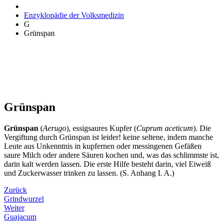
Enzyklopädie der Volksmedizin
G
Grünspan
Grünspan
Grünspan
(
Aerugo
), essigsaures Kupfer (
Cuprum aceticum
). Die
Vergiftung durch Grünspan ist leider! keine seltene, indem manche
Leute aus Unkenntnis in kupfernen oder messingenen Gefäßen
saure Milch oder andere Säuren kochen und, was das schlimmste ist,
darin kalt werden lassen. Die erste Hilfe besteht darin, viel Eiweiß
und Zuckerwasser trinken zu lassen. (S. Anhang I. A.)
Zurück
Grindwurzel
Weiter
Guajacum