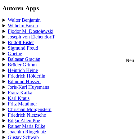
Autoren-Apps
Walter Benjamin
Wilhelm Busch
Fjodor M. Dostojewski
Joseph von Eichendorff
Rudolf Eisler
Sigmund Freud
Goethe
Baltasar Gracián
Neu
Brüder Grimm
Heinrich Heine
Friedrich Hölderlin
Edmund Husserl
Joris-Karl Huysmans
Franz Kafka
Karl Kraus
Fritz Mauthner
Christian Morgenstern
Friedrich Nietzsche
Edgar Allen Poe
Rainer Maria Rilke
Joachim Ringelnatz
Gustav Schwab