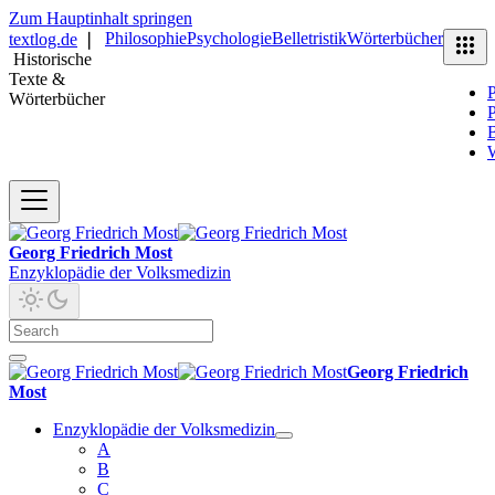
Zum Hauptinhalt springen
Philosophie
Psychologie
Belletristik
Wörterbücher
textlog.de
❘
Historische
Texte &
P
Wörterbücher
P
B
Georg Friedrich Most
Enzyklopädie der Volksmedizin
Georg Friedrich
Most
Enzyklopädie der Volksmedizin
A
B
C