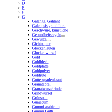
D
E
F
G
Galanga, Galgant
Galeopsis grandillora
Geschwüre, künstliche
Gesundheitsregeln
Gewürze
Gichtpapier
Glockenläuten
Glockenwurzel
Gold
Goldblech
Goldplatte
Goldpulver
Goldrute
Gottesgnadenkraut
Granatäpfel
Granatwurzelrinde
Grindwurzel
Grünspan
Guajacum
Gummi arabicum
Gummi Gutti