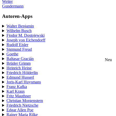
Weiter
Gundermann
Autoren-Apps
Walter Benjamin
Wilhelm Busch
Fjodor M. Dostojewski
Joseph von Eichendorff
Rudolf Eisler
Sigmund Freud
Goethe
Baltasar Gracián
Neu
Brüder Grimm
Heinrich Heine
Friedrich Hölderlin
Edmund Husserl
Joris-Karl Huysmans
Franz Kafka
Karl Kraus
Fritz Mauthner
Christian Morgenstern
Friedrich Nietzsche
Edgar Allen Poe
Rainer Maria Rilke