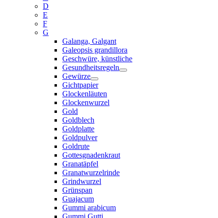
D
E
F
G
Galanga, Galgant
Galeopsis grandillora
Geschwüre, künstliche
Gesundheitsregeln
Gewürze
Gichtpapier
Glockenläuten
Glockenwurzel
Gold
Goldblech
Goldplatte
Goldpulver
Goldrute
Gottesgnadenkraut
Granatäpfel
Granatwurzelrinde
Grindwurzel
Grünspan
Guajacum
Gummi arabicum
Gummi Gutti