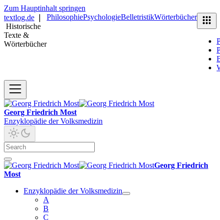
Zum Hauptinhalt springen
Philosophie
Psychologie
Belletristik
Wörterbücher
textlog.de
❘
Historische
Texte &
P
Wörterbücher
P
B
Georg Friedrich Most
Enzyklopädie der Volksmedizin
Georg Friedrich
Most
Enzyklopädie der Volksmedizin
A
B
C