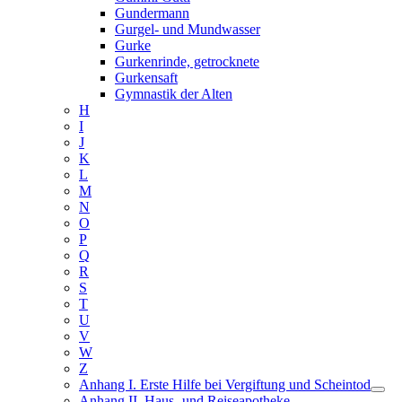
Gundermann
Gurgel- und Mundwasser
Gurke
Gurkenrinde, getrocknete
Gurkensaft
Gymnastik der Alten
H
I
J
K
L
M
N
O
P
Q
R
S
T
U
V
W
Z
Anhang I. Erste Hilfe bei Vergiftung und Scheintod
Anhang II. Haus- und Reiseapotheke