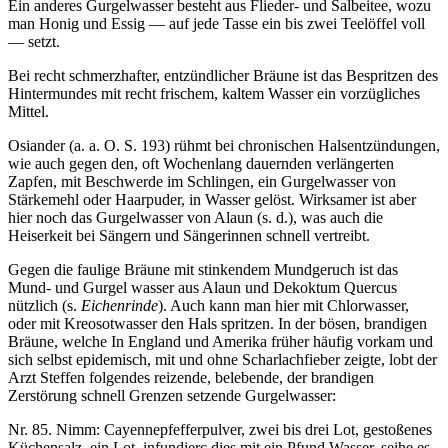
Ein anderes Gurgelwasser besteht aus Flieder- und Salbeitee, wozu
man Honig und Essig — auf jede Tasse ein bis zwei Teelöffel voll
— setzt.
Bei recht schmerzhafter, entzündlicher Bräune ist das Bespritzen des
Hintermundes mit recht frischem, kaltem Wasser ein vorzügliches
Mittel.
Osiander (a. a. O. S. 193) rühmt bei chronischen Halsentzündungen,
wie auch gegen den, oft Wochenlang dauernden verlängerten
Zapfen, mit Beschwerde im Schlingen, ein Gurgelwasser von
Stärkemehl oder Haarpuder, in Wasser gelöst. Wirksamer ist aber
hier noch das Gurgelwasser von Alaun (s. d.), was auch die
Heiserkeit bei Sängern und Sängerinnen schnell vertreibt.
Gegen die faulige Bräune mit stinkendem Mundgeruch ist das
Mund- und Gurgel wasser aus Alaun und Dekoktum Quercus
nützlich (s.
Eichenrinde
). Auch kann man hier mit Chlorwasser,
oder mit Kreosotwasser den Hals spritzen. In der bösen, brandigen
Bräune, welche In England und Amerika früher häufig vorkam und
sich selbst epidemisch, mit und ohne Scharlachfieber zeigte, lobt der
Arzt Steffen folgendes reizende, belebende, der brandigen
Zerstörung schnell Grenzen setzende Gurgelwasser:
Nr. 85. Nimm: Cayennepfefferpulver, zwei bis drei Lot, gestoßenes
Küchensalz, ein Lot, infundierc dies mit ein Pfund Wasser, seihe es