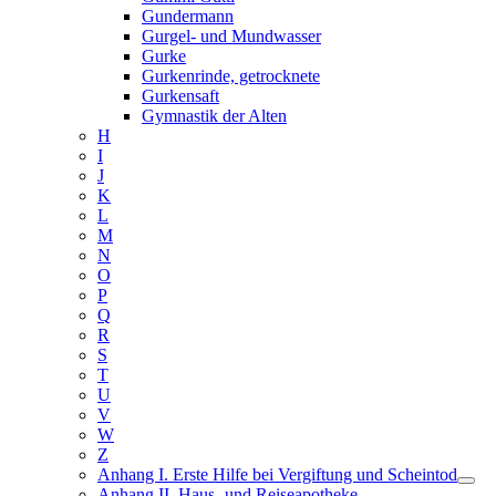
Gundermann
Gurgel- und Mundwasser
Gurke
Gurkenrinde, getrocknete
Gurkensaft
Gymnastik der Alten
H
I
J
K
L
M
N
O
P
Q
R
S
T
U
V
W
Z
Anhang I. Erste Hilfe bei Vergiftung und Scheintod
Anhang II. Haus- und Reiseapotheke