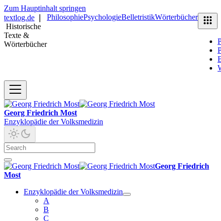
Zum Hauptinhalt springen
Philosophie
Psychologie
Belletristik
Wörterbücher
textlog.de
❘
Historische
Texte &
P
Wörterbücher
P
B
Georg Friedrich Most
Enzyklopädie der Volksmedizin
Georg Friedrich
Most
Enzyklopädie der Volksmedizin
A
B
C