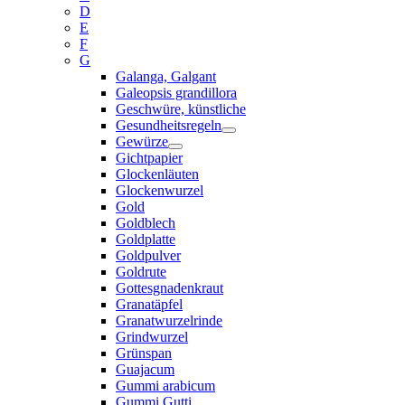
D
E
F
G
Galanga, Galgant
Galeopsis grandillora
Geschwüre, künstliche
Gesundheitsregeln
Gewürze
Gichtpapier
Glockenläuten
Glockenwurzel
Gold
Goldblech
Goldplatte
Goldpulver
Goldrute
Gottesgnadenkraut
Granatäpfel
Granatwurzelrinde
Grindwurzel
Grünspan
Guajacum
Gummi arabicum
Gummi Gutti