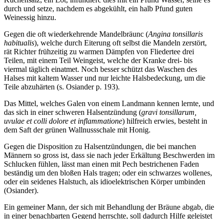
durch und setze, nachdem es abgekühlt, ein halb Pfund guten
Weinessig hinzu.
Gegen die oft wiederkehrende Mandelbräunc (
Angina tonsillaris
habitualis
), welche durch Eiterung oft selbst die Mandeln zerstört,
rät Richter frühzeitig zu warmen Dämpfen von Fliedertee drei
Teilen, mit einem Teil Weingeist, welche der Kranke drei- bis
viermal täglich einatmet. Noch besser schützt das Waschen des
Halses mit kaltem Wasser und nur leichte Halsbedeckung, um die
Teile abzuhärten (s. Osiander p. 193).
Das Mittel, welches Galen von einem Landmann kennen lernte, und
das sich in einer schweren Halsentzündung (
gravi tonsillarum,
uvulae et colli dolore et inflammatione
) hilfreich erwies, besteht in
dem Saft der grünen Wallnussschale mit Honig.
Gegen die Disposition zu Halsentzündungen, die bei manchen
Männern so gross ist, dass sie nach jeder Erkältung Beschwerden im
Schlucken fühlen, lässt man einen mit Pech bestrichenen Faden
beständig um den bloßen Hals tragen; oder ein schwarzes wollenes,
oder ein seidenes Halstuch, als idioelektrischen Körper umbinden
(Osiander).
Ein gemeiner Mann, der sich mit Behandlung der Bräune abgab, die
in einer benachbarten Gegend herrschte, soll dadurch Hilfe geleistet