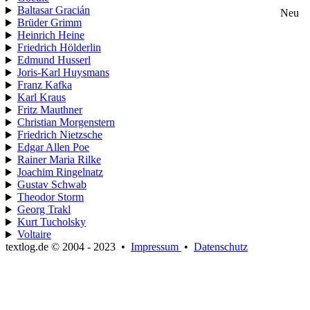
Baltasar Gracián
Neu
Brüder Grimm
Heinrich Heine
Friedrich Hölderlin
Edmund Husserl
Joris-Karl Huysmans
Franz Kafka
Karl Kraus
Fritz Mauthner
Christian Morgenstern
Friedrich Nietzsche
Edgar Allen Poe
Rainer Maria Rilke
Joachim Ringelnatz
Gustav Schwab
Theodor Storm
Georg Trakl
Kurt Tucholsky
Voltaire
textlog.de © 2004 - 2023
•
Impressum
•
Datenschutz