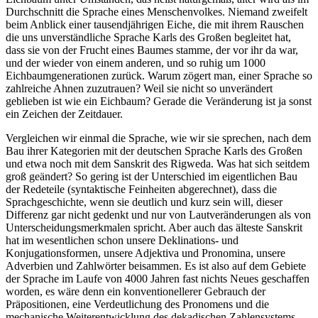
Durchschnitt die Sprache eines Menschenvolkes. Niemand zweifelt
beim Anblick einer tausendjährigen Eiche, die mit ihrem Rauschen
die uns unverständliche Sprache Karls des Großen begleitet hat,
dass sie von der Frucht eines Baumes stamme, der vor ihr da war,
und der wieder von einem anderen, und so ruhig um 1000
Eichbaumgenerationen zurück. Warum zögert man, einer Sprache so
zahlreiche Ahnen zuzutrauen? Weil sie nicht so unverändert
geblieben ist wie ein Eichbaum? Gerade die Veränderung ist ja sonst
ein Zeichen der Zeitdauer.
Vergleichen wir einmal die Sprache, wie wir sie sprechen, nach dem
Bau ihrer Kategorien mit der deutschen Sprache Karls des Großen
und etwa noch mit dem Sanskrit des Rigweda. Was hat sich seitdem
groß geändert? So gering ist der Unterschied im eigentlichen Bau
der Redeteile (syntaktische Feinheiten abgerechnet), dass die
Sprachgeschichte, wenn sie deutlich und kurz sein will, dieser
Differenz gar nicht gedenkt und nur von Lautveränderungen als von
Unterscheidungsmerkmalen spricht. Aber auch das älteste Sanskrit
hat im wesentlichen schon unsere Deklinations- und
Konjugationsformen, unsere Adjektiva und Pronomina, unsere
Adverbien und Zahlwörter beisammen. Es ist also auf dem Gebiete
der Sprache im Laufe von 4000 Jahren fast nichts Neues geschaffen
worden, es wäre denn ein konventionellerer Gebrauch der
Präpositionen, eine Verdeutlichung des Pronomens und die
mechanische Weiterentwicklung des dekadischen Zahlensystems.