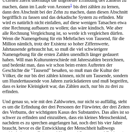
Urzeiten zuerst überhaupt die ungeheure Erfindung des Zählens zu
1
machen, dann im Laufe von Aeonen
bis drei zählen zu lernen,
dann den Abschnitt bei der Zehn zu machen, dann diesen Abschnitt
begrifflich zu fassen und das dekadische System zu erfinden. Mir
wird es natürlich nicht einfallen, auf diese wenigen Tatsachen etwa
eine Rechnung aufbauen zu wollen; das wäre kindisch. Wie aber
alle Rechnung Vergleichung ist, so werde ich vergleichen dürfen.
Wenn die Namengebung für ein Mehrfaches von Tausend, für die
Million nämlich, trotz der Existenz so hoher Ziffernwerte,
Jahrtausende gebraucht hat, so muß die viel schwierigere
Namengebung für die ersten Zahlen unendlich länger gedauert
haben. Will man Kulturunterschiede mit Jahreszahlen bezeichnen,
und bedenkt man, dass wir schon beim ersten Auftreten der
Geschichte die "Tausend" besaßen, so muß man die Kultur der
Völker, die nur bis drei zählen können, nicht um Tausende, sondern
um Hunderttausende von Jahren zurückdatieren und muß begreifen,
dass es keine Kleinigkeit war, das Zählen auch, nur bis zu drei zu
erfinden.
Und genau so, wie mit den Zahlworten, nur nicht so auffällig, steht
es um die Erfindung der drei Personen der Fürwörter, der drei Zeiten
des Verbums, der wichtigsten Kasus des Substantivs. Das alles ist so
schwer zu erfinden und einzuüben, dass ein kleines Menschenkind,
nachdem es zu sprechen angefangen hat, noch drei bis vier Jahre
braucht, bevor es die Entwicklung der Menschheit halbwegs