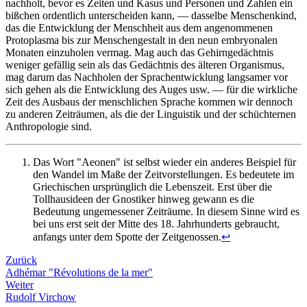
nachholt, bevor es Zeiten und Kasus und Personen und Zahlen ein
bißchen ordentlich unterscheiden kann, — dasselbe Menschenkind,
das die Entwicklung der Menschheit aus dem angenommenen
Protoplasma bis zur Menschengestalt in den neun embryonalen
Monaten einzuholen vermag. Mag auch das Gehirngedächtnis
weniger gefällig sein als das Gedächtnis des älteren Organismus,
mag darum das Nachholen der Sprachentwicklung langsamer vor
sich gehen als die Entwicklung des Auges usw. — für die wirkliche
Zeit des Ausbaus der menschlichen Sprache kommen wir dennoch
zu anderen Zeiträumen, als die der Linguistik und der schüchternen
Anthropologie sind.
Das Wort "Aeonen" ist selbst wieder ein anderes Beispiel für
den Wandel im Maße der Zeitvorstellungen. Es bedeutete im
Griechischen ursprünglich die Lebenszeit. Erst über die
Tollhausideen der Gnostiker hinweg gewann es die
Bedeutung ungemessener Zeiträume. In diesem Sinne wird es
bei uns erst seit der Mitte des 18. Jahrhunderts gebraucht,
anfangs unter dem Spotte der Zeitgenossen.
↩
Zurück
Adhémar "Révolutions de la mer"
Weiter
Rudolf Virchow