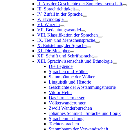
II. Aus der Geschichte der Sprachwissenschaft
III. Sprachrichtigkeit
IV. Zufall in der Sprache
V. Etymologie
VI. Wurzeln
VII. Bedeutungswandel
VIII. Klassifikation der Sprachen
IX. Tier- und Menschensprache
X. Entstehung der Sprache
XI. Die Metapher
XII. Schrift und Schriftsprache
XIII. Sprachwissenschaft und Ethnologie
Die Legende
Sprachen und Völker
Stammbäume der Völker
Linguistik und Historie
Geschichte der Abstammungstheorie
Viktor Hehn
Das Urrasiermesser
Völkerwanderungen
Zwölf Wanderburschen
Johannes Schmidt - Sprache und Logik
Sprachenmischung
Tochtersprachen
Stammbaum der Verwandtschaft