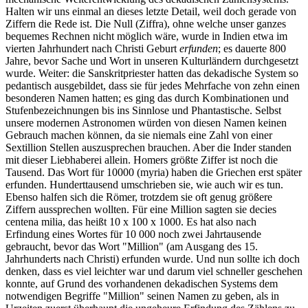
Halten wir uns einmal an dieses letzte Detail, weil doch gerade von
Ziffern die Rede ist. Die Null (Ziffra), ohne welche unser ganzes
bequemes Rechnen nicht möglich wäre, wurde in Indien etwa im
vierten Jahrhundert nach Christi Geburt
erfunden
; es dauerte 800
Jahre, bevor Sache und Wort in unseren Kulturländern durchgesetzt
wurde. Weiter: die Sanskritpriester hatten das dekadische System so
pedantisch ausgebildet, dass sie für jedes Mehrfache von zehn einen
besonderen Namen hatten; es ging das durch Kombinationen und
Stufenbezeichnungen bis ins Sinnlose und Phantastische. Selbst
unsere modernen Astronomen würden von diesen Namen keinen
Gebrauch machen können, da sie niemals eine Zahl von einer
Sextillion Stellen auszusprechen brauchen. Aber die Inder standen
mit dieser Liebhaberei allein. Homers größte Ziffer ist noch die
Tausend. Das Wort für 10000 (myria) haben die Griechen erst später
erfunden. Hunderttausend umschrieben sie, wie auch wir es tun.
Ebenso halfen sich die Römer, trotzdem sie oft genug größere
Ziffern aussprechen wollten. Für eine Million sagten sie decies
centena milia, das heißt 10 x 100 x 1000. Es hat also nach
Erfindung eines Wortes für 10 000 noch zwei Jahrtausende
gebraucht, bevor das Wort "Million" (am Ausgang des 15.
Jahrhunderts nach Christi) erfunden wurde. Und nun sollte ich doch
denken, dass es viel leichter war und darum viel schneller geschehen
konnte, auf Grund des vorhandenen dekadischen Systems dem
notwendigen Begriffe "Million" seinen Namen zu geben, als in