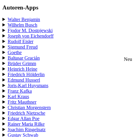
Autoren-Apps
Walter Benjamin
Wilhelm Busch
Fjodor M. Dostojewski
Joseph von Eichendorff
Rudolf Eisler
Sigmund Freud
Goethe
Baltasar Gracián
Neu
Brüder Grimm
Heinrich Heine
Friedrich Hölderlin
Edmund Husserl
Joris-Karl Huysmans
Franz Kafka
Karl Kraus
Fritz Mauthner
Christian Morgenstern
Friedrich Nietzsche
Edgar Allan Poe
Rainer Maria Rilke
Joachim Ringelnatz
Gustav Schwab