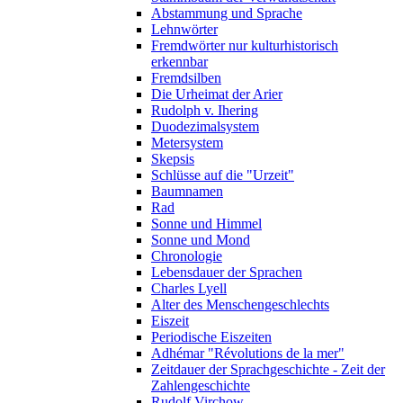
Abstammung und Sprache
Lehnwörter
Fremdwörter nur kulturhistorisch
erkennbar
Fremdsilben
Die Urheimat der Arier
Rudolph v. Ihering
Duodezimalsystem
Metersystem
Skepsis
Schlüsse auf die "Urzeit"
Baumnamen
Rad
Sonne und Himmel
Sonne und Mond
Chronologie
Lebensdauer der Sprachen
Charles Lyell
Alter des Menschengeschlechts
Eiszeit
Periodische Eiszeiten
Adhémar "Révolutions de la mer"
Zeitdauer der Sprachgeschichte - Zeit der
Zahlengeschichte
Rudolf Virchow