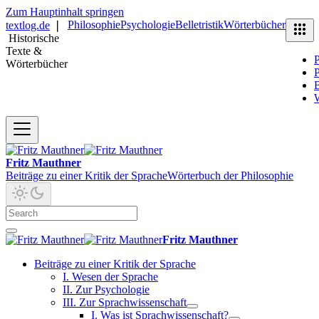
Zum Hauptinhalt springen
Philosophie
Psychologie
Belletristik
Wörterbücher
textlog.de
❘
Historische
Texte &
P
Wörterbücher
P
B
Fritz Mauthner
Beiträge zu einer Kritik der Sprache
Wörterbuch der Philosophie
Fritz Mauthner
Beiträge zu einer Kritik der Sprache
I. Wesen der Sprache
II. Zur Psychologie
III. Zur Sprachwissenschaft
I. Was ist Sprachwissenschaft?