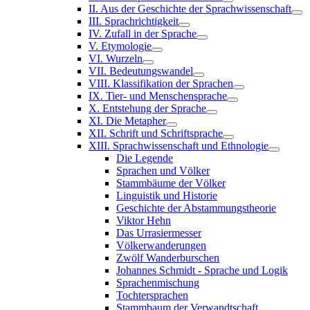
II. Aus der Geschichte der Sprachwissenschaft
III. Sprachrichtigkeit
IV. Zufall in der Sprache
V. Etymologie
VI. Wurzeln
VII. Bedeutungswandel
VIII. Klassifikation der Sprachen
IX. Tier- und Menschensprache
X. Entstehung der Sprache
XI. Die Metapher
XII. Schrift und Schriftsprache
XIII. Sprachwissenschaft und Ethnologie
Die Legende
Sprachen und Völker
Stammbäume der Völker
Linguistik und Historie
Geschichte der Abstammungstheorie
Viktor Hehn
Das Urrasiermesser
Völkerwanderungen
Zwölf Wanderburschen
Johannes Schmidt - Sprache und Logik
Sprachenmischung
Tochtersprachen
Stammbaum der Verwandtschaft