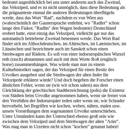
bedeutet augenblicklich bei uns unter anderem auch das Zweirad,
das Veloziped, und es ist nicht unmöglich, dass diese Bedeutung als
die prägnanteste einmal die anderen Bedeutungen überflügeln
werde, dass das Wort "Rad", nachdem es von Wien aus
(wahrscheinlich der Gaunersprache entlehnt, wo "Radler" schon
lange den Fiaker, "Radlin" den Wagen bedeutete) Deutschland
erobert hatte, einst einzig das Veloziped, vielleicht gar nur das
automatisch betriebene Zweirad benennen werde. Das Wort Rad
findet sich im Althochdeutschen, im Altirischen, im Lateinischen, im
Litauischen und bezeichnete auch im Sanskrit schon einen
Streitwagen auf Rädern. Es soll von einer indoeuropäischen Wurzel
reth (rasch) abstammen und auch mit dem Worte Roß (englisch
horse) zusammenhängen. Was würde man nun zu einem
Kulturhistoriker sagen, der das Veloziped für einen Besitz des
Urvolkes ausgeben und die Streitwagen der alten Inder für
Velozipede erklären würde? Und doch begehen die Forscher einen
ähnlichen Fehler, wenn sie (wie wir schon sahen) aus dem
Gleichklang der griechischen Stadtbezeichnung (polis) die Existenz
von Städten beim Urvolke angenommen haben, wenn sie ferner von
den Versfüßen der Indoeuropäer reden oder wenn sie, wie Schrader
hervorhebt, bei Begriffen wie kochen, weben, nähen, malen usw.
unsere Vorstellungen dem sogenannten Urvolke unterschieben.
Unter Umständen kann der Unterschied ebenso groß sein wie
zwischen dem Veloziped und dem Streitwagen der alten "Arier".
Was mag man in Urzeiten nicht schon "kochen" genannt haben!