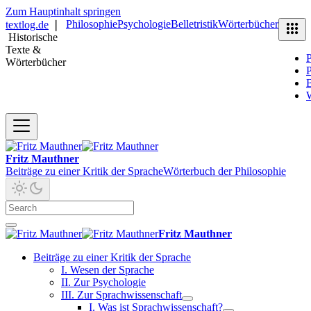
Zum Hauptinhalt springen
Philosophie
Psychologie
Belletristik
Wörterbücher
textlog.de
❘
Historische
Texte &
P
Wörterbücher
P
B
Fritz Mauthner
Beiträge zu einer Kritik der Sprache
Wörterbuch der Philosophie
Fritz Mauthner
Beiträge zu einer Kritik der Sprache
I. Wesen der Sprache
II. Zur Psychologie
III. Zur Sprachwissenschaft
I. Was ist Sprachwissenschaft?