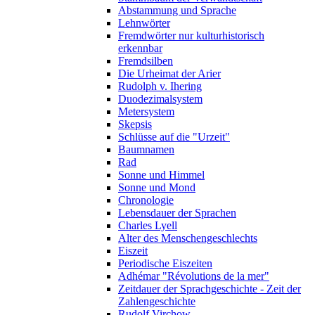
Abstammung und Sprache
Lehnwörter
Fremdwörter nur kulturhistorisch
erkennbar
Fremdsilben
Die Urheimat der Arier
Rudolph v. Ihering
Duodezimalsystem
Metersystem
Skepsis
Schlüsse auf die "Urzeit"
Baumnamen
Rad
Sonne und Himmel
Sonne und Mond
Chronologie
Lebensdauer der Sprachen
Charles Lyell
Alter des Menschengeschlechts
Eiszeit
Periodische Eiszeiten
Adhémar "Révolutions de la mer"
Zeitdauer der Sprachgeschichte - Zeit der
Zahlengeschichte
Rudolf Virchow