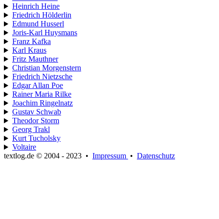
Heinrich Heine
Friedrich Hölderlin
Edmund Husserl
Joris-Karl Huysmans
Franz Kafka
Karl Kraus
Fritz Mauthner
Christian Morgenstern
Friedrich Nietzsche
Edgar Allan Poe
Rainer Maria Rilke
Joachim Ringelnatz
Gustav Schwab
Theodor Storm
Georg Trakl
Kurt Tucholsky
Voltaire
textlog.de © 2004 - 2023
•
Impressum
•
Datenschutz