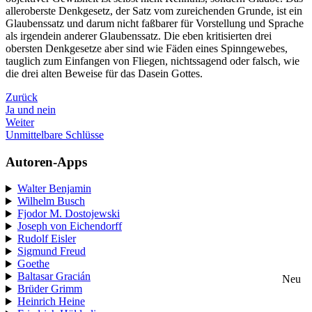
alleroberste Denkgesetz, der Satz vom zureichenden Grunde, ist ein
Glaubenssatz und darum nicht faßbarer für Vorstellung und Sprache
als irgendein anderer Glaubenssatz. Die eben kritisierten drei
obersten Denkgesetze aber sind wie Fäden eines Spinngewebes,
tauglich zum Einfangen von Fliegen, nichtssagend oder falsch, wie
die drei alten Beweise für das Dasein Gottes.
Zurück
Ja und nein
Weiter
Unmittelbare Schlüsse
Autoren-Apps
Walter Benjamin
Wilhelm Busch
Fjodor M. Dostojewski
Joseph von Eichendorff
Rudolf Eisler
Sigmund Freud
Goethe
Baltasar Gracián
Neu
Brüder Grimm
Heinrich Heine