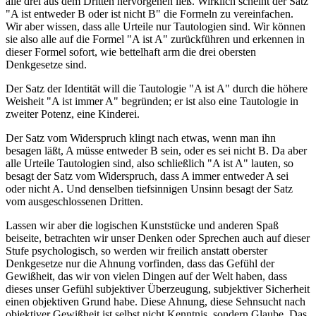
alle drei aus dem Dritten hervorgehen ließ. Wirklich scheint der Satz
"A ist entweder B oder ist nicht B" die Formeln zu vereinfachen.
Wir aber wissen, dass alle Urteile nur Tautologien sind. Wir können
sie also alle auf die Formel "A ist A" zurückführen und erkennen in
dieser Formel sofort, wie bettelhaft arm die drei obersten
Denkgesetze sind.
Der Satz der Identität will die Tautologie "A ist A" durch die höhere
Weisheit "A ist immer A" begründen; er ist also eine Tautologie in
zweiter Potenz, eine Kinderei.
Der Satz vom Widerspruch klingt nach etwas, wenn man ihn
besagen läßt, A müsse entweder B sein, oder es sei nicht B. Da aber
alle Urteile Tautologien sind, also schließlich "A ist A" lauten, so
besagt der Satz vom Widerspruch, dass A immer entweder A sei
oder nicht A. Und denselben tiefsinnigen Unsinn besagt der Satz
vom ausgeschlossenen Dritten.
Lassen wir aber die logischen Kunststücke und anderen Spaß
beiseite, betrachten wir unser Denken oder Sprechen auch auf dieser
Stufe psychologisch, so werden wir freilich anstatt oberster
Denkgesetze nur die Ahnung vorfinden, dass das Gefühl der
Gewißheit, das wir von vielen Dingen auf der Welt haben, dass
dieses unser Gefühl subjektiver Überzeugung, subjektiver Sicherheit
einen objektiven Grund habe. Diese Ahnung, diese Sehnsucht nach
objektiver Gewißheit ist selbst nicht Kenntnis, sondern Glaube. Das