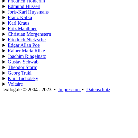
Friedrich Hölderlin
Edmund Husserl
Joris-Karl Huysmans
Franz Kafka
Karl Kraus
Fritz Mauthner
Christian Morgenstern
Friedrich Nietzsche
Edgar Allan Poe
Rainer Maria Rilke
Joachim Ringelnatz
Gustav Schwab
Theodor Storm
Georg Trakl
Kurt Tucholsky
Voltaire
textlog.de © 2004 - 2023
•
Impressum
•
Datenschutz