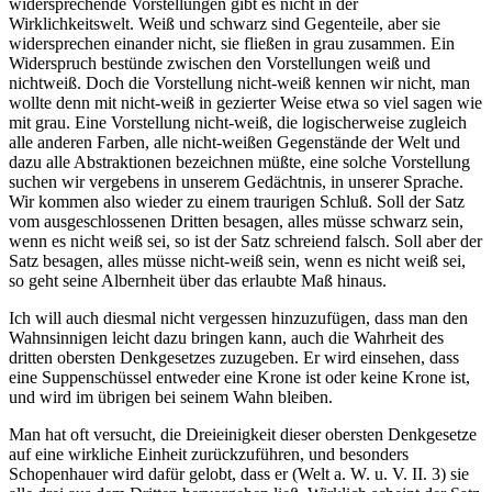
widersprechende Vorstellungen gibt es nicht in der
Wirklichkeitswelt. Weiß und schwarz sind Gegenteile, aber sie
widersprechen einander nicht, sie fließen in grau zusammen. Ein
Widerspruch bestünde zwischen den Vorstellungen weiß und
nichtweiß. Doch die Vorstellung nicht-weiß kennen wir nicht, man
wollte denn mit nicht-weiß in gezierter Weise etwa so viel sagen wie
mit grau. Eine Vorstellung nicht-weiß, die logischerweise zugleich
alle anderen Farben, alle nicht-weißen Gegenstände der Welt und
dazu alle Abstraktionen bezeichnen müßte, eine solche Vorstellung
suchen wir vergebens in unserem Gedächtnis, in unserer Sprache.
Wir kommen also wieder zu einem traurigen Schluß. Soll der Satz
vom ausgeschlossenen Dritten besagen, alles müsse schwarz sein,
wenn es nicht weiß sei, so ist der Satz schreiend falsch. Soll aber der
Satz besagen, alles müsse nicht-weiß sein, wenn es nicht weiß sei,
so geht seine Albernheit über das erlaubte Maß hinaus.
Ich will auch diesmal nicht vergessen hinzuzufügen, dass man den
Wahnsinnigen leicht dazu bringen kann, auch die Wahrheit des
dritten obersten Denkgesetzes zuzugeben. Er wird einsehen, dass
eine Suppenschüssel entweder eine Krone ist oder keine Krone ist,
und wird im übrigen bei seinem Wahn bleiben.
Man hat oft versucht, die Dreieinigkeit dieser obersten Denkgesetze
auf eine wirkliche Einheit zurückzuführen, und besonders
Schopenhauer wird dafür gelobt, dass er (Welt a. W. u. V. II. 3) sie