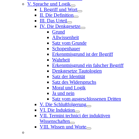
V. Sprache und Logik
I. Begriff und Wort
II. Die Definition
III. Das Urteil
IV. Die Denkgesetze
Grund
Allwissenheit
Satz vom Grunde
Schopenhauer
Erkenntnisgrund ist der Begriff
Wahrheit
Erkenntnisgrund ein falscher Begriff
Denkgesetze Tautologien
Satz der Identität
Satz des Widerspruchs
Moral und Logik
Ja und nein
Satz vom ausgeschlossenen Dritten
V. Die Schlußfolgerung
VI. Die Induktion
VII. Termini technici der induktiven
Wissenschaften
VIII. Wissen und Worte