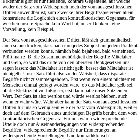
Erkenntnis gibt es nur fließende, konträre Gegenteile, auf welche
weder der Satz vom Widerspruch noch der vom ausgeschlossenen
Dritten anwendbar ist; zum Zwecke ihrer Begriffsspielereien allein
konstruierte die Logik sich einen kontradiktorischen Gegensatz, für
welchen unsere Sprache kein Wort hat, unser Denken keine
Vorstellung, kein Beispiel.
Der Satz vom ausgeschlossenen Dritten läßt sich grammatikalisch
auch so ausdrücken, dass nach ihm jedes Subjekt mit jedem Prädikat
verbunden werden könne, nämlich bald bejahend, bald verneinend.
Prüft man z. B. die Zusammengehörigkeit der Begriffe Mittelalter
und Gelb, so wird das dritte von den obersten Denkgesetzen uns
sagen lassen: das Mittelalter ist nicht gelb, besser das Mittelalter ist
nichtgelb. Unser Satz führt also zu der Weisheit, dass disparate
Begriffe nicht zusammengehören. Erst wenn von einem nüchternen
Menschen einmal gefragt worden wäre, ob das Mittelalter gelb sei,
ob die Elektrizität vierfüßig sei, erst dann hätte unser Satz einen
Wert. Der Satz ist also wertlos und würde wertlos bleiben, auch
wenn er wahr wäre. Wahr aber kann der Satz vom ausgeschlossenen
Dritten für uns so wenig sein wie der Satz vom Widerspruch, weil er
doch auf dem Gebrauch eines unrichtigen Begriffs beruht, dem vom
kontradiktorischen Gegensatz. Für uns wären widersprechende
Urteile doch nur Auseinanderlegungen von widersprechenden
Begriffen, widersprechende Begriffe nur Erinnerungen an
widersprechende Vorstellungen. Und kontradiktorisch