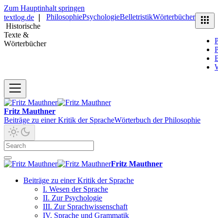
Zum Hauptinhalt springen
Philosophie
Psychologie
Belletristik
Wörterbücher
textlog.de
❘
Historische
Texte &
P
Wörterbücher
P
B
Fritz Mauthner
Beiträge zu einer Kritik der Sprache
Wörterbuch der Philosophie
Fritz Mauthner
Beiträge zu einer Kritik der Sprache
I. Wesen der Sprache
II. Zur Psychologie
III. Zur Sprachwissenschaft
IV. Sprache und Grammatik