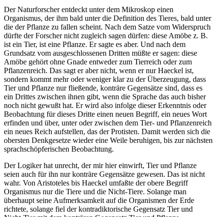
Der Naturforscher entdeckt unter dem Mikroskop einen
Organismus, der ihm bald unter die Definition des Tieres, bald unter
die der Pflanze zu fallen scheint. Nach dem Satze vom Widerspruch
dürfte der Forscher nicht zugleich sagen dürfen: diese Amöbe z. B.
ist ein Tier, ist eine Pflanze. Er sagte es aber. Und nach dem
Grundsatz vom ausgeschlossenen Dritten müßte er sagen: diese
Amöbe gehört ohne Gnade entweder zum Tierreich oder zum
Pflanzenreich. Das sagt er aber nicht, wenn er nur Haeckel ist,
sondern kommt mehr oder weniger klar zu der Überzeugung, dass
Tier und Pflanze nur fließende, konträre Gegensätze sind, dass es
ein Drittes zwischen ihnen gibt, wenn die Sprache das auch bisher
noch nicht gewußt hat. Er wird also infolge dieser Erkenntnis oder
Beobachtung für dieses Dritte einen neuen Begriff, ein neues Wort
erfinden und über, unter oder zwischen dem Tier- und Pflanzenreich
ein neues Reich aufstellen, das der Protisten. Damit werden sich die
obersten Denkgesetze wieder eine Weile beruhigen, bis zur nächsten
sprachschöpferischen Beobachtung.
Der Logiker hat unrecht, der mir hier einwirft, Tier und Pflanze
seien auch für ihn nur konträre Gegensätze gewesen. Das ist nicht
wahr. Von Aristoteles bis Haeckel umfaßte der obere Begriff
Organismus nur die Tiere und die Nicht-Tiere. Solange man
überhaupt seine Aufmerksamkeit auf die Organismen der Erde
richtete, solange fiel der kontradiktorische Gegensatz Tier und