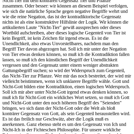
Nicht-Tier mit dem konträren Gegensatz Tier und Pflanze
zusammen. Oder besser: wir können an diesem Beispiel verfolgen,
wie sich die natürliche Sprache gegen negative Begriffe wehrt und
wie die reine Negation, das ist der kontradiktorische Gegensatz
nichts ist als eine konstruktive Hilfslinie der Logik. Wir können die
artikulierten Laute "Nicht-Tier" gewiß aussprechen oder dieses
Wortbild aufschreiben, aber dieses logische Gegenteil von Tier ist
kein Begriff, ist kein Zeichen für irgend etwas. Es ist die
Unendlichkeit, also etwas Unvorstellbares, nachdem man den
Begriff Tier davon abgezogen hat. Soll ich mir unter der Negation
von Tier etwas denken können, so muß ich die Kontradiktion fallen
lassen, so muß ich den künstlichen Begriff der Unendlichkeit
vergessen und den Gegensatz unter einem weniger abstrakten
Gattungsbegriff suchen; so wird der Widerspruch zum Gegenteil,
das Nicht-Tier zur Pflanze. Wer mir das noch bestreitet, der wird mir
vielleicht beistimmen, wenn ich unklarere Begriffe wähle. Gott und
Nicht-Gott bilden eine Kontradiktion, einen logischen Widerspruch.
Soll ich mir aber unter Nicht-Gott irgend etwas denken können, so
muß ich für Nicht-Gott ein wirkliches Wort setzen, so muß ich Gott
und Nicht-Gott unter den noch höheren Begriff des "Seienden"
bringen, wo sich dann der Nicht-Gott oder die Welt als bloß
konträrer Gegensatz von Gott, als sein Gegenteil herausstellen wird.
Es ist das freilich nur Geschwätz, aber die Logik muß es
anerkennen. Ganz ebenso steht es um den Gegensatz von Ich und
Nicht-Ich in der Fichteschen Philosophie. Für unsere wirkliche