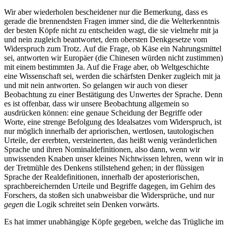
Wir aber wiederholen bescheidener nur die Bemerkung, dass es
gerade die brennendsten Fragen immer sind, die die Welterkenntnis
der besten Köpfe nicht zu entscheiden wagt, die sie vielmehr mit ja
und nein zugleich beantwortet, dem obersten Denkgesetze vom
Widerspruch zum Trotz. Auf die Frage, ob Käse ein Nahrungsmittel
sei, antworten wir Europäer (die Chinesen würden nicht zustimmen)
mit einem bestimmten Ja. Auf die Frage aber, ob Weltgeschichte
eine Wissenschaft sei, werden die schärfsten Denker zugleich mit ja
und mit nein antworten. So gelangen wir auch von dieser
Beobachtung zu einer Bestätigung des Unwertes der Sprache. Denn
es ist offenbar, dass wir unsere Beobachtung allgemein so
ausdrücken können: eine genaue Scheidung der Begriffe oder
Worte, eine strenge Befolgung des Idealsatzes vom Widerspruch, ist
nur möglich innerhalb der apriorischen, wertlosen, tautologischen
Urteile, der ererbten, versteinerten, das heißt wenig veränderlichen
Sprache und ihren Nominaldefinitionen, also dann, wenn wir
unwissenden Knaben unser kleines Nichtwissen lehren, wenn wir in
der Tretmühle des Denkens stillstehend gehen; in der flüssigen
Sprache der Realdefinitionen, innerhalb der aposteriorischen,
sprachbereichernden Urteile und Begriffe dagegen, im Gehirn des
Forschers, da stoßen sich unabweisbar die Widersprüche, und nur
gegen
die Logik schreitet sein Denken vorwärts.
Es hat immer unabhängige Köpfe gegeben, welche das Trügliche im