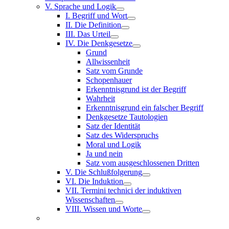
V. Sprache und Logik
I. Begriff und Wort
II. Die Definition
III. Das Urteil
IV. Die Denkgesetze
Grund
Allwissenheit
Satz vom Grunde
Schopenhauer
Erkenntnisgrund ist der Begriff
Wahrheit
Erkenntnisgrund ein falscher Begriff
Denkgesetze Tautologien
Satz der Identität
Satz des Widerspruchs
Moral und Logik
Ja und nein
Satz vom ausgeschlossenen Dritten
V. Die Schlußfolgerung
VI. Die Induktion
VII. Termini technici der induktiven
Wissenschaften
VIII. Wissen und Worte