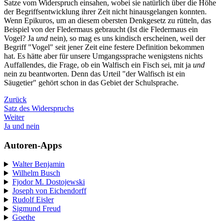
Satze vom Widerspruch einsahen, wobei sie natürlich über die Höhe
der Begriffsentwicklung ihrer Zeit nicht hinausgelangen konnten.
Wenn Epikuros, um an diesem obersten Denkgesetz zu rütteln, das
Beispiel von der Fledermaus gebraucht (Ist die Fledermaus ein
Vogel? Ja
und
nein), so mag es uns kindisch erscheinen, weil der
Begriff "Vogel" seit jener Zeit eine festere Definition bekommen
hat. Es hätte aber für unsere Umgangssprache wenigstens nichts
Auffallendes, die Frage, ob ein Walfisch ein Fisch sei, mit ja
und
nein zu beantworten. Denn das Urteil "der Walfisch ist ein
Säugetier" gehört schon in das Gebiet der Schulsprache.
Zurück
Satz des Widerspruchs
Weiter
Ja und nein
Autoren-Apps
Walter Benjamin
Wilhelm Busch
Fjodor M. Dostojewski
Joseph von Eichendorff
Rudolf Eisler
Sigmund Freud
Goethe