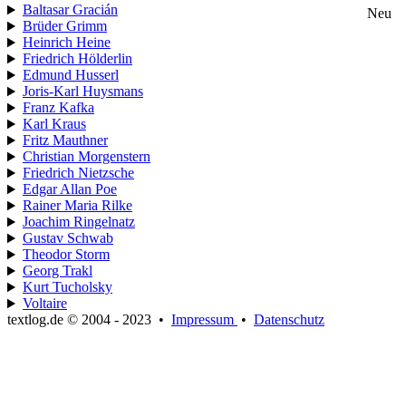
Baltasar Gracián
Neu
Brüder Grimm
Heinrich Heine
Friedrich Hölderlin
Edmund Husserl
Joris-Karl Huysmans
Franz Kafka
Karl Kraus
Fritz Mauthner
Christian Morgenstern
Friedrich Nietzsche
Edgar Allan Poe
Rainer Maria Rilke
Joachim Ringelnatz
Gustav Schwab
Theodor Storm
Georg Trakl
Kurt Tucholsky
Voltaire
textlog.de © 2004 - 2023
•
Impressum
•
Datenschutz