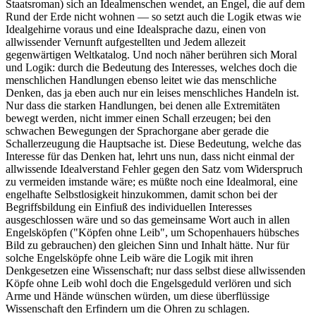
Staatsroman) sich an Idealmenschen wendet, an Engel, die auf dem
Rund der Erde nicht wohnen — so setzt auch die Logik etwas wie
Idealgehirne voraus und eine Idealsprache dazu, einen von
allwissender Vernunft aufgestellten und Jedem allezeit
gegenwärtigen Weltkatalog. Und noch näher berühren sich Moral
und Logik: durch die Bedeutung des Interesses, welches doch die
menschlichen Handlungen ebenso leitet wie das menschliche
Denken, das ja eben auch nur ein leises menschliches Handeln ist.
Nur dass die starken Handlungen, bei denen alle Extremitäten
bewegt werden, nicht immer einen Schall erzeugen; bei den
schwachen Bewegungen der Sprachorgane aber gerade die
Schallerzeugung die Hauptsache ist. Diese Bedeutung, welche das
Interesse für das Denken hat, lehrt uns nun, dass nicht einmal der
allwissende Idealverstand Fehler gegen den Satz vom Widerspruch
zu vermeiden imstande wäre; es müßte noch eine Idealmoral, eine
engelhafte Selbstlosigkeit hinzukommen, damit schon bei der
Begriffsbildung ein Einfiuß des individuellen Interesses
ausgeschlossen wäre und so das gemeinsame Wort auch in allen
Engelsköpfen ("Köpfen ohne Leib", um Schopenhauers hübsches
Bild zu gebrauchen) den gleichen Sinn und Inhalt hätte. Nur für
solche Engelsköpfe ohne Leib wäre die Logik mit ihren
Denkgesetzen eine Wissenschaft; nur dass selbst diese allwissenden
Köpfe ohne Leib wohl doch die Engelsgeduld verlören und sich
Arme und Hände wünschen würden, um diese überflüssige
Wissenschaft den Erfindern um die Ohren zu schlagen.