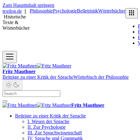
Zum Hauptinhalt springen
Philosophie
Psychologie
Belletristik
Wörterbücher
textlog.de
❘
Historische
Texte &
P
Wörterbücher
P
B
Fritz Mauthner
Beiträge zu einer Kritik der Sprache
Wörterbuch der Philosophie
Fritz Mauthner
Beiträge zu einer Kritik der Sprache
I. Wesen der Sprache
II. Zur Psychologie
III. Zur Sprachwissenschaft
IV. Sprache und Grammatik