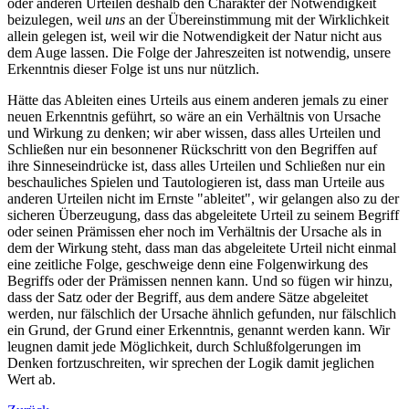
oder anderen Urteilen deshalb den Charakter der Notwendigkeit
beizulegen, weil
uns
an der Übereinstimmung mit der Wirklichkeit
allein gelegen ist, weil wir die Notwendigkeit der Natur nicht aus
dem Auge lassen. Die Folge der Jahreszeiten ist notwendig, unsere
Erkenntnis dieser Folge ist uns nur nützlich.
Hätte das Ableiten eines Urteils aus einem anderen jemals zu einer
neuen Erkenntnis geführt, so wäre an ein Verhältnis von Ursache
und Wirkung zu denken; wir aber wissen, dass alles Urteilen und
Schließen nur ein besonnener Rückschritt von den Begriffen auf
ihre Sinneseindrücke ist, dass alles Urteilen und Schließen nur ein
beschauliches Spielen und Tautologieren ist, dass man Urteile aus
anderen Urteilen nicht im Ernste "ableitet", wir gelangen also zu der
sicheren Überzeugung, dass das abgeleitete Urteil zu seinem Begriff
oder seinen Prämissen eher noch im Verhältnis der Ursache als in
dem der Wirkung steht, dass man das abgeleitete Urteil nicht einmal
eine zeitliche Folge, geschweige denn eine Folgenwirkung des
Begriffs oder der Prämissen nennen kann. Und so fügen wir hinzu,
dass der Satz oder der Begriff, aus dem andere Sätze abgeleitet
werden, nur fälschlich der Ursache ähnlich gefunden, nur fälschlich
ein Grund, der Grund einer Erkenntnis, genannt werden kann. Wir
leugnen damit jede Möglichkeit, durch Schlußfolgerungen im
Denken fortzuschreiten, wir sprechen der Logik damit jeglichen
Wert ab.