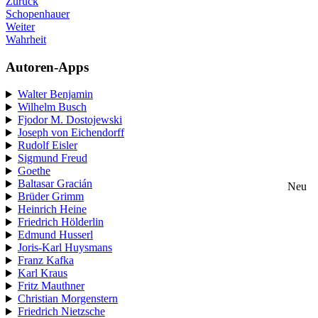
Zurück
Schopenhauer
Weiter
Wahrheit
Autoren-Apps
Walter Benjamin
Wilhelm Busch
Fjodor M. Dostojewski
Joseph von Eichendorff
Rudolf Eisler
Sigmund Freud
Goethe
Baltasar Gracián
Neu
Brüder Grimm
Heinrich Heine
Friedrich Hölderlin
Edmund Husserl
Joris-Karl Huysmans
Franz Kafka
Karl Kraus
Fritz Mauthner
Christian Morgenstern
Friedrich Nietzsche