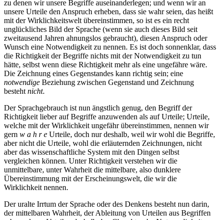
zu denen wir unsere Begriffe auseinanderlegen; und wenn wir an
unsere Urteile den Anspruch erheben, dass sie wahr seien, das heißt
mit der Wirklichkeitswelt übereinstimmen, so ist es ein recht
unglückliches Bild der Sprache (wenn sie auch dieses Bild seit
zweitausend Jahren ahnungslos gebraucht), diesen Anspruch oder
Wunsch eine Notwendigkeit zu nennen. Es ist doch sonnenklar, dass
die Richtigkeit der Begriffe nichts mit der Notwendigkeit zu tun
hätte, selbst wenn diese Richtigkeit mehr als eine ungefähre wäre.
Die Zeichnung eines Gegenstandes kann richtig sein; eine
notwendige
Beziehung zwischen Gegenstand und Zeichnung
besteht
nicht
.
Der Sprachgebrauch ist nun ängstlich genug, den Begriff der
Richtigkeit lieber auf Begriffe anzuwenden als auf Urteile; Urteile,
welche mit der Wirklichkeit ungefähr übereinstimmen, nennen wir
gern
w a h r e
Urteile, doch nur deshalb, weil wir wohl die Begriffe,
aber nicht die Urteile, wohl die erläuternden Zeichnungen, nicht
aber das wissenschaftliche System mit den Dingen selbst
vergleichen können. Unter Richtigkeit verstehen wir die
unmittelbare, unter Wahrheit die mittelbare, also dunklere
Übereinstimmung mit der Erscheinungswelt, die wir die
Wirklichkeit nennen.
Der uralte Irrtum der Sprache oder des Denkens besteht nun darin,
der mittelbaren Wahrheit, der Ableitung von Urteilen aus Begriffen