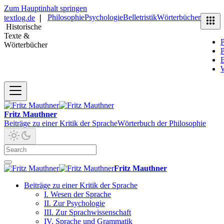
Zum Hauptinhalt springen
Philosophie
Psychologie
Belletristik
Wörterbücher
textlog.de
❘
Historische
Texte &
P
Wörterbücher
P
B
Fritz Mauthner
Beiträge zu einer Kritik der Sprache
Wörterbuch der Philosophie
Fritz Mauthner
Beiträge zu einer Kritik der Sprache
I. Wesen der Sprache
II. Zur Psychologie
III. Zur Sprachwissenschaft
IV. Sprache und Grammatik