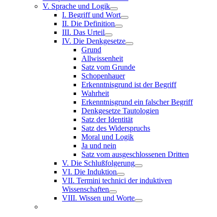
V. Sprache und Logik
I. Begriff und Wort
II. Die Definition
III. Das Urteil
IV. Die Denkgesetze
Grund
Allwissenheit
Satz vom Grunde
Schopenhauer
Erkenntnisgrund ist der Begriff
Wahrheit
Erkenntnisgrund ein falscher Begriff
Denkgesetze Tautologien
Satz der Identität
Satz des Widerspruchs
Moral und Logik
Ja und nein
Satz vom ausgeschlossenen Dritten
V. Die Schlußfolgerung
VI. Die Induktion
VII. Termini technici der induktiven
Wissenschaften
VIII. Wissen und Worte