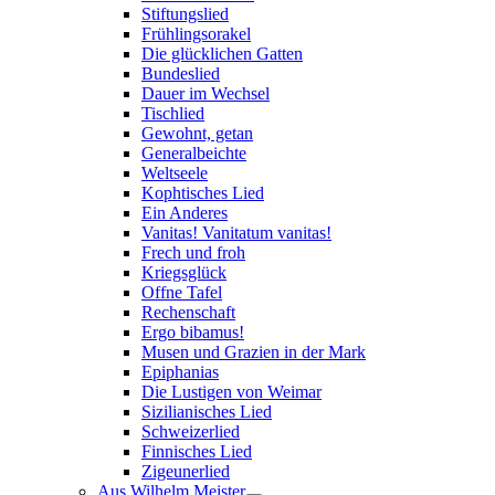
Stiftungslied
Frühlingsorakel
Die glücklichen Gatten
Bundeslied
Dauer im Wechsel
Tischlied
Gewohnt, getan
Generalbeichte
Weltseele
Kophtisches Lied
Ein Anderes
Vanitas! Vanitatum vanitas!
Frech und froh
Kriegsglück
Offne Tafel
Rechenschaft
Ergo bibamus!
Musen und Grazien in der Mark
Epiphanias
Die Lustigen von Weimar
Sizilianisches Lied
Schweizerlied
Finnisches Lied
Zigeunerlied
Aus Wilhelm Meister