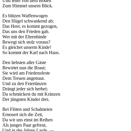
Und leitet von dem Boden
Zum Himmel unsern Blick.
Es blitzen Waffenwogen
Den Hügel schwankend ab;
Das Heer, es kommt gezogen,
Das uns den Frieden gab.
Wer mit der Ehrenbinde
Bewegt sich stolz voraus?
Es gleichet unserm Kinde!
So kommt der Karl nach Haus.
Den liebsten aller Gäste
Bewirtet nun die Braut;
Sie wird am Friedensfeste
Dem Treuen angetraut.
Und zu den Feiertänzen
Drängt jeder sich herbei;
Da schmückest du mit Kränzen
Der jüngsten Kinder drei.
Bei Flöten und Schalmeien
Erneuert sich die Zeit,
Da wir uns einst im Reihen
Als junges Paar gefreut,
Und in des Jahres Laufe, —