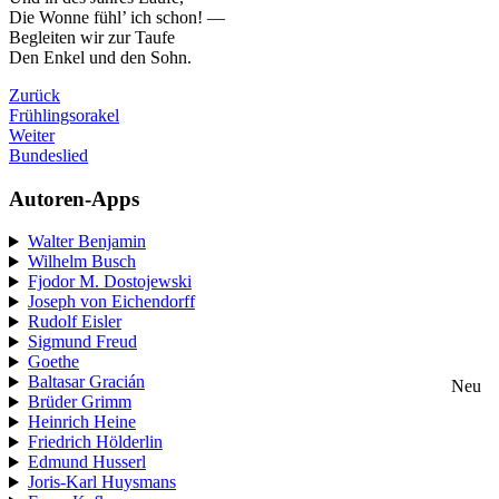
Die Wonne fühl’ ich schon! —
Begleiten wir zur Taufe
Den Enkel und den Sohn.
Zurück
Frühlingsorakel
Weiter
Bundeslied
Autoren-Apps
Walter Benjamin
Wilhelm Busch
Fjodor M. Dostojewski
Joseph von Eichendorff
Rudolf Eisler
Sigmund Freud
Goethe
Baltasar Gracián
Neu
Brüder Grimm
Heinrich Heine
Friedrich Hölderlin
Edmund Husserl
Joris-Karl Huysmans