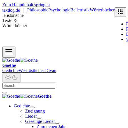
Zum Hauptinhalt springen
Philosophie
Psychologie
Belletristik
Wörterbücher
textlog.de
❘
Historische
Texte &
P
Wörterbücher
P
B
Goethe
Gedichte
West-östlicher Divan
Goethe
Gedichte
Zueignung
Lieder
Gesellige Lieder
Zum neuen Jahr