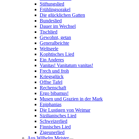
Stiftungslied
Frühlingsorakel
Die glücklichen Gatten
Bundeslied
Dauer im Wechsel
Tischlied
Gewohnt, getan
Generalbeichte
Weltseele
Kophtisches Lied
Ein Anderes
Vanitas! Vanitatum vanitas!
Frech und froh
Kriegsglück
Offne Tafel
Rechenschaft
Ergo bibamus!
Musen und Grazien in der Mark
Epiphanias
Die Lustigen von Weimar
Sizilianisches Lied
Schweizerlied
Finnisches Lied
Zigeunerlied
Aus Wilhelm Meister