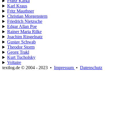
Franz Kafka
Karl Kraus
Fritz Mauthner
Christian Morgenstern
Friedrich Nietzsche
Edgar Allan Poe
Rainer Maria Rilke
Joachim Ringelnatz
Gustav Schwab
Theodor Storm
Georg Trakl
Kurt Tucholsky
Voltaire
textlog.de © 2004 - 2023
•
Impressum
•
Datenschutz