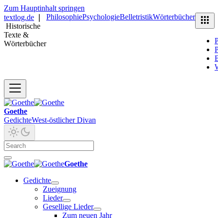
Zum Hauptinhalt springen
Philosophie
Psychologie
Belletristik
Wörterbücher
textlog.de
❘
Historische
Texte &
P
Wörterbücher
P
B
Goethe
Gedichte
West-östlicher Divan
Goethe
Gedichte
Zueignung
Lieder
Gesellige Lieder
Zum neuen Jahr