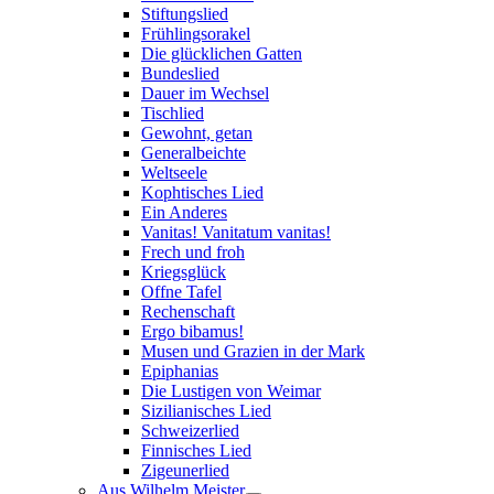
Stiftungslied
Frühlingsorakel
Die glücklichen Gatten
Bundeslied
Dauer im Wechsel
Tischlied
Gewohnt, getan
Generalbeichte
Weltseele
Kophtisches Lied
Ein Anderes
Vanitas! Vanitatum vanitas!
Frech und froh
Kriegsglück
Offne Tafel
Rechenschaft
Ergo bibamus!
Musen und Grazien in der Mark
Epiphanias
Die Lustigen von Weimar
Sizilianisches Lied
Schweizerlied
Finnisches Lied
Zigeunerlied
Aus Wilhelm Meister