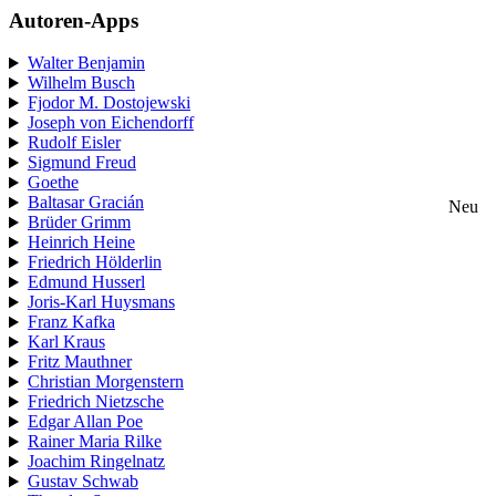
Autoren-Apps
Walter Benjamin
Wilhelm Busch
Fjodor M. Dostojewski
Joseph von Eichendorff
Rudolf Eisler
Sigmund Freud
Goethe
Baltasar Gracián
Neu
Brüder Grimm
Heinrich Heine
Friedrich Hölderlin
Edmund Husserl
Joris-Karl Huysmans
Franz Kafka
Karl Kraus
Fritz Mauthner
Christian Morgenstern
Friedrich Nietzsche
Edgar Allan Poe
Rainer Maria Rilke
Joachim Ringelnatz
Gustav Schwab