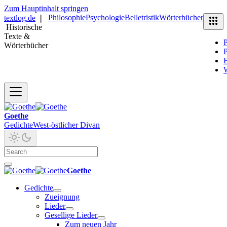
Zum Hauptinhalt springen
Philosophie
Psychologie
Belletristik
Wörterbücher
textlog.de
❘
Historische
Texte &
P
Wörterbücher
P
B
Goethe
Gedichte
West-östlicher Divan
Goethe
Gedichte
Zueignung
Lieder
Gesellige Lieder
Zum neuen Jahr