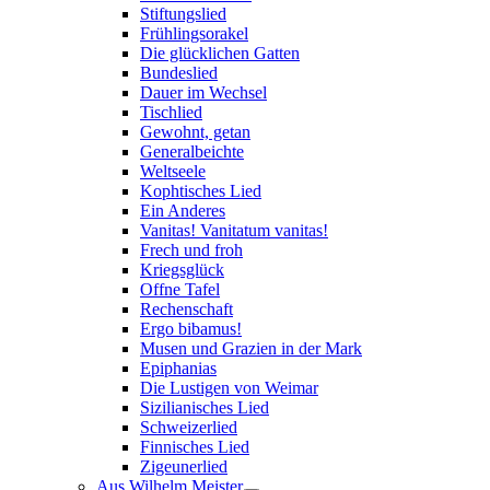
Stiftungslied
Frühlingsorakel
Die glücklichen Gatten
Bundeslied
Dauer im Wechsel
Tischlied
Gewohnt, getan
Generalbeichte
Weltseele
Kophtisches Lied
Ein Anderes
Vanitas! Vanitatum vanitas!
Frech und froh
Kriegsglück
Offne Tafel
Rechenschaft
Ergo bibamus!
Musen und Grazien in der Mark
Epiphanias
Die Lustigen von Weimar
Sizilianisches Lied
Schweizerlied
Finnisches Lied
Zigeunerlied
Aus Wilhelm Meister