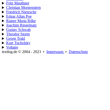
Fritz Mauthner
Christian Morgenstern
Friedrich Nietzsche
Edgar Allan Poe
Rainer Maria Rilke
Joachim Ringelnatz
Gustav Schwab
Theodor Storm
Georg Trakl
Kurt Tucholsky
Voltaire
textlog.de © 2004 - 2023
•
Impressum
•
Datenschutz