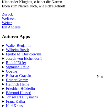
Kinder der Klugheit, o habet die Narren
Eben zum Narren auch, wie sich’s gehört!
Zurück
Weltseele
Weiter
Ein Anderes
Autoren-Apps
Walter Benjamin
Wilhelm Busch
Fjodor M. Dostojewski
Joseph von Eichendorff
Rudolf Eisler
Sigmund Freud
Goethe
Baltasar Gracián
Neu
Brüder Grimm
Heinrich Heine
Friedrich Hölderlin
Edmund Husserl
Joris-Karl Huysmans
Franz Kafka
Karl Kraus