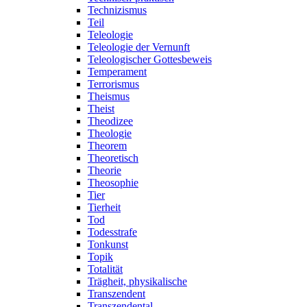
Technizismus
Teil
Teleologie
Teleologie der Vernunft
Teleologischer Gottesbeweis
Temperament
Terrorismus
Theismus
Theist
Theodizee
Theologie
Theorem
Theoretisch
Theorie
Theosophie
Tier
Tierheit
Tod
Todesstrafe
Tonkunst
Topik
Totalität
Trägheit, physikalische
Transzendent
Transzendental