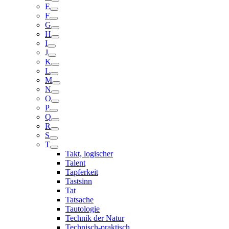
E
F
G
H
I
J
K
L
M
N
O
P
Q
R
S
T
Takt, logischer
Talent
Tapferkeit
Tastsinn
Tat
Tatsache
Tautologie
Technik der Natur
Technisch-praktisch