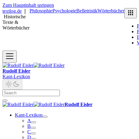
Zum Hauptinhalt springen
Philosophie
Psychologie
Belletristik
Wörterbücher
textlog.de
❘
Historische
Texte &
P
Wörterbücher
P
B
Rudolf Eisler
Kant-Lexikon
Rudolf Eisler
Kant-Lexikon
A
B
C
D