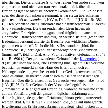
überfliegen. Die Grundsätze (s. d.) des reinen Verstandes sind „von
empirischem und nicht von transzendentalem, d. i. über die
Erfahrungsgrenze hinausreichendem Gebrauche“. „Ein Grundsatz
aber, der diese Schranken wegnimmt, ja gar sie zu überschreiten
gebietet, heißt
transzendent
“, KrV tr. Dial. Einl. I (I 316—Rc 382
f.). Den Schein solcher Grundsätze hat die transzendentale Dialektik
(s. d.) aufzudecken. Die transzendentalen Ideen haben, als
„regulative“ Prinzipien, ihren „guten und folglich immanenten
Gebrauch“; „transzendent“ und trüglich werden sie nur, „wenn ihre
Bedeutung verkannt und sie für Begriffe von wirklichen Dingen
genommen werden“. Nicht die Idee selbst, sondern „bloß ihr
Gebrauch“ ist „überfliegend (transzendent)“ oder „einheimisch
(immanent)“, ibid. tr. Dial. Anb. V. d. regulativen Gebrauch... (I 548
f.— Rc 690 f.). Der „transzendente Gebrauch“ der
Kategorien
(s.
d.) ist „der über alle mögliche Erfahrung hinausgeht“. Der Verstand
baut sich unvermerkt an das Haus der Erfahrung noch ein
Nebengebäude an, „welches er mit lauter Gedankenwesen anfüllt,
ohne es einmal zu merken, daß er sich mit seinen sonst richtigen
Begriffen über die Grenzen ihres Gebrauchs verstiegen habe“, Prol.
§ 33 (III 76 f.). Der Gebrauch der Verstandesbegriffe ist nur
„immanent“, d. h. er geht auf Erfahrung, während Vernunftbegriffe
auf die Vollständigkeit der ganzen möglichen Erfahrung und
dadurch „über jede gegebene Erfahrung“ hinausgehen, transzendent
werden, ibid. § 40 (III 92 f.). Die Ideen, die „bloß auf unbegrenzte
Erweiterung des Erfahrungsgebrauchs angelegt“ sind, locken durch