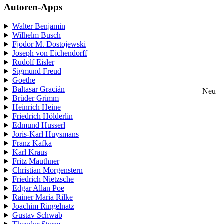
Autoren-Apps
Walter Benjamin
Wilhelm Busch
Fjodor M. Dostojewski
Joseph von Eichendorff
Rudolf Eisler
Sigmund Freud
Goethe
Baltasar Gracián
Neu
Brüder Grimm
Heinrich Heine
Friedrich Hölderlin
Edmund Husserl
Joris-Karl Huysmans
Franz Kafka
Karl Kraus
Fritz Mauthner
Christian Morgenstern
Friedrich Nietzsche
Edgar Allan Poe
Rainer Maria Rilke
Joachim Ringelnatz
Gustav Schwab