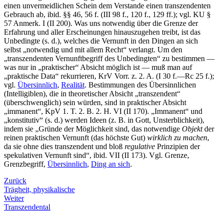
einen unvermeidlichen Schein dem Verstande einen transzendenten
Gebrauch ab, ibid. §§ 46, 56 f. (III 98 f., 120 f., 129 ff.); vgl. KU §
57 Anmerk. I (II 200). Was uns notwendig über die Grenze der
Erfahrung und aller Erscheinungen hinauszugehen treibt, ist das
Unbedingte (s. d.), welches die Vernunft in den Dingen an sich
selbst „notwendig und mit allem Recht“ verlangt. Um den
„transzendenten Vernunftbegriff des Unbedingten“ zu bestimmen —
was nur in „praktischer“ Absicht möglich ist — muß man auf
„praktische Data“ rekurrieren, KrV Vorr. z. 2. A. (I 30 f.—Rc 25 f.);
vgl.
Übersinnlich
,
Realität
. Bestimmungen des Übersinnlichen
(Intelligiblen), die in theoretischer Absicht „transzendent“
(überschwenglich) sein würden, sind in praktischer Absicht
„immanent“, KpV 1. T. 2. B. 2. H. VI (II 170). „Immanent“ und
„konstitutiv“ (s. d.) werden Ideen (z. B. in Gott, Unsterblichkeit),
indem sie „Gründe der Möglichkeit sind, das notwendige
Objekt
der
reinen praktischen Vernunft (das höchste Gut)
wirklich zu machen
,
da sie ohne dies transzendent und bloß
regulative
Prinzipien der
spekulativen Vernunft sind“, ibid. VII (II 173). Vgl. Grenze,
Grenzbegriff,
Übersinnlich
,
Ding an sich
.
Zurück
Trägheit, physikalische
Weiter
Transzendental