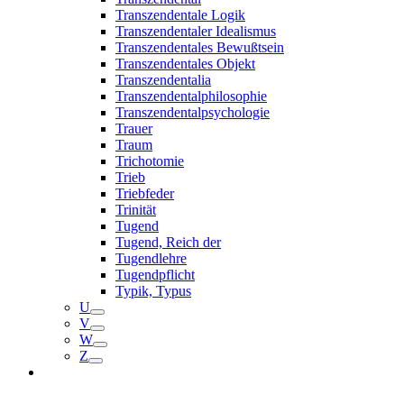
Transzendentale Logik
Transzendentaler Idealismus
Transzendentales Bewußtsein
Transzendentales Objekt
Transzendentalia
Transzendentalphilosophie
Transzendentalpsychologie
Trauer
Traum
Trichotomie
Trieb
Triebfeder
Trinität
Tugend
Tugend, Reich der
Tugendlehre
Tugendpflicht
Typik, Typus
U
V
W
Z