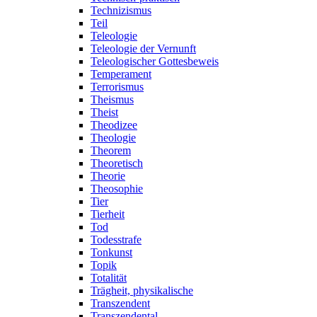
Technizismus
Teil
Teleologie
Teleologie der Vernunft
Teleologischer Gottesbeweis
Temperament
Terrorismus
Theismus
Theist
Theodizee
Theologie
Theorem
Theoretisch
Theorie
Theosophie
Tier
Tierheit
Tod
Todesstrafe
Tonkunst
Topik
Totalität
Trägheit, physikalische
Transzendent
Transzendental