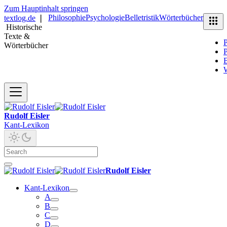
Zum Hauptinhalt springen
Philosophie
Psychologie
Belletristik
Wörterbücher
textlog.de
❘
Historische
Texte &
P
Wörterbücher
P
B
Rudolf Eisler
Kant-Lexikon
Rudolf Eisler
Kant-Lexikon
A
B
C
D