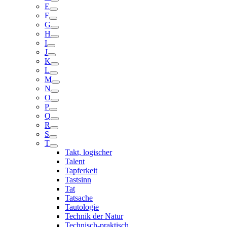
E
F
G
H
I
J
K
L
M
N
O
P
Q
R
S
T
Takt, logischer
Talent
Tapferkeit
Tastsinn
Tat
Tatsache
Tautologie
Technik der Natur
Technisch-praktisch