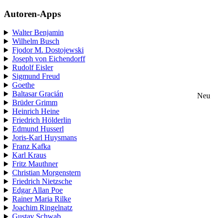
Autoren-Apps
Walter Benjamin
Wilhelm Busch
Fjodor M. Dostojewski
Joseph von Eichendorff
Rudolf Eisler
Sigmund Freud
Goethe
Baltasar Gracián
Neu
Brüder Grimm
Heinrich Heine
Friedrich Hölderlin
Edmund Husserl
Joris-Karl Huysmans
Franz Kafka
Karl Kraus
Fritz Mauthner
Christian Morgenstern
Friedrich Nietzsche
Edgar Allan Poe
Rainer Maria Rilke
Joachim Ringelnatz
Gustav Schwab