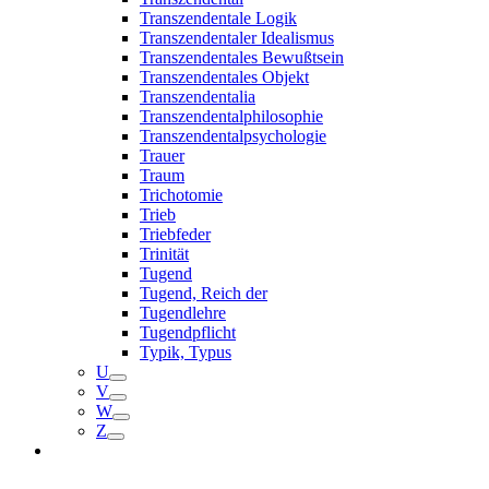
Transzendentale Logik
Transzendentaler Idealismus
Transzendentales Bewußtsein
Transzendentales Objekt
Transzendentalia
Transzendentalphilosophie
Transzendentalpsychologie
Trauer
Traum
Trichotomie
Trieb
Triebfeder
Trinität
Tugend
Tugend, Reich der
Tugendlehre
Tugendpflicht
Typik, Typus
U
V
W
Z