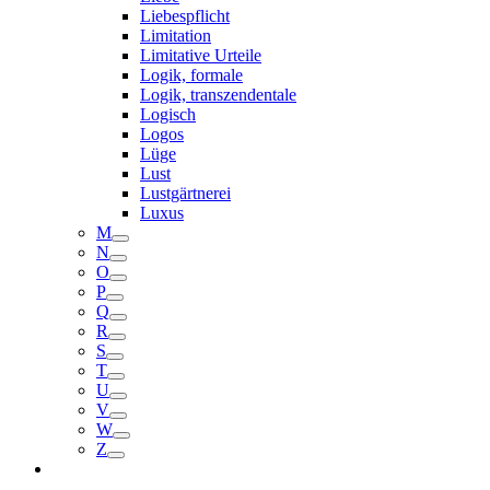
Liebespflicht
Limitation
Limitative Urteile
Logik, formale
Logik, transzendentale
Logisch
Logos
Lüge
Lust
Lustgärtnerei
Luxus
M
N
O
P
Q
R
S
T
U
V
W
Z