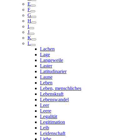
E
F
G
H
I
J
K
L
Lachen
Lage
Langeweile
Laster
Latitudinarier
Laune
Leben
Leben, menschliches
Lebenskraft
Lebenswandel
Leer
Leere
Legalität
Legitimation
Leib
Leidenschaft
Liebe