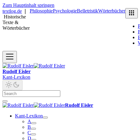
Zum Hauptinhalt springen
Philosophie
Psychologie
Belletristik
Wörterbücher
textlog.de
❘
Historische
Texte &
P
Wörterbücher
P
B
Rudolf Eisler
Kant-Lexikon
Rudolf Eisler
Kant-Lexikon
A
B
C
D