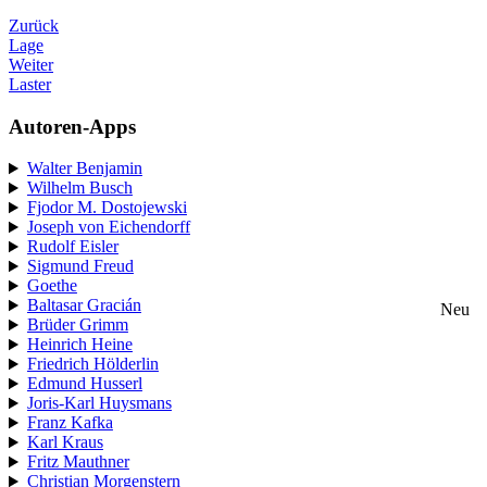
Zurück
Lage
Weiter
Laster
Autoren-Apps
Walter Benjamin
Wilhelm Busch
Fjodor M. Dostojewski
Joseph von Eichendorff
Rudolf Eisler
Sigmund Freud
Goethe
Baltasar Gracián
Neu
Brüder Grimm
Heinrich Heine
Friedrich Hölderlin
Edmund Husserl
Joris-Karl Huysmans
Franz Kafka
Karl Kraus
Fritz Mauthner
Christian Morgenstern