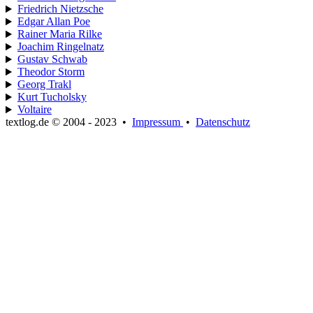
Friedrich Nietzsche
Edgar Allan Poe
Rainer Maria Rilke
Joachim Ringelnatz
Gustav Schwab
Theodor Storm
Georg Trakl
Kurt Tucholsky
Voltaire
textlog.de © 2004 - 2023
•
Impressum
•
Datenschutz