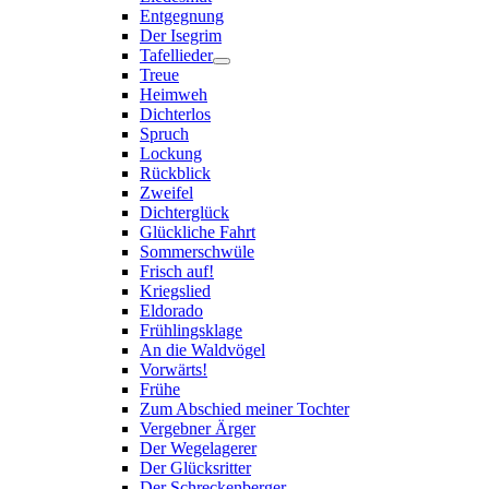
Entgegnung
Der Isegrim
Tafellieder
Treue
Heimweh
Dichterlos
Spruch
Lockung
Rückblick
Zweifel
Dichterglück
Glückliche Fahrt
Sommerschwüle
Frisch auf!
Kriegslied
Eldorado
Frühlingsklage
An die Waldvögel
Vorwärts!
Frühe
Zum Abschied meiner Tochter
Vergebner Ärger
Der Wegelagerer
Der Glücksritter
Der Schreckenberger