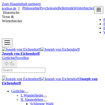
Zum Hauptinhalt springen
Philosophie
Psychologie
Belletristik
Wörterbücher
textlog.de
❘
Historische
Texte &
P
Wörterbücher
P
B
Joseph von Eichendorff
Gedichte
Novellen
Joseph von
Eichendorff
Gedichte
I. Wanderlieder
II. Sängerleben
Schlimme Wahl