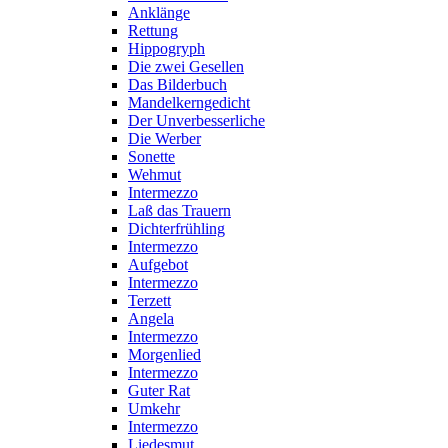
Anklänge
Rettung
Hippogryph
Die zwei Gesellen
Das Bilderbuch
Mandelkerngedicht
Der Unverbesserliche
Die Werber
Sonette
Wehmut
Intermezzo
Laß das Trauern
Dichterfrühling
Intermezzo
Aufgebot
Intermezzo
Terzett
Angela
Intermezzo
Morgenlied
Intermezzo
Guter Rat
Umkehr
Intermezzo
Liedesmut