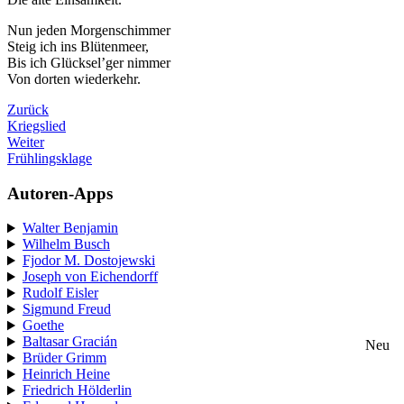
Nun jeden Morgenschimmer
Steig ich ins Blütenmeer,
Bis ich Glücksel’ger nimmer
Von dorten wiederkehr.
Zurück
Kriegslied
Weiter
Frühlingsklage
Autoren-Apps
Walter Benjamin
Wilhelm Busch
Fjodor M. Dostojewski
Joseph von Eichendorff
Rudolf Eisler
Sigmund Freud
Goethe
Baltasar Gracián
Neu
Brüder Grimm
Heinrich Heine
Friedrich Hölderlin