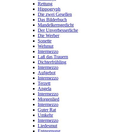
Rettung
Hippogryph
Die zwei Gesellen
Das Bilderbuch
Mandelkerngedicht
Der Unverbesserliche
Die Werber
Sonette
Wehmut
Intermezzo
Laß das Trauern
Dichterfrühling
Intermezzo
Aufgebot
Intermezzo
Terzett
Angela
Intermezzo
Morgenlied
Intermezzo
Guter Rat
Umkehr
Intermezzo
Liedesmut
Entgegnung