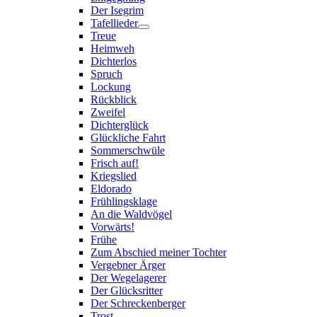
Der Isegrim
Tafellieder
Treue
Heimweh
Dichterlos
Spruch
Lockung
Rückblick
Zweifel
Dichterglück
Glückliche Fahrt
Sommerschwüle
Frisch auf!
Kriegslied
Eldorado
Frühlingsklage
An die Waldvögel
Vorwärts!
Frühe
Zum Abschied meiner Tochter
Vergebner Ärger
Der Wegelagerer
Der Glücksritter
Der Schreckenberger
Trost