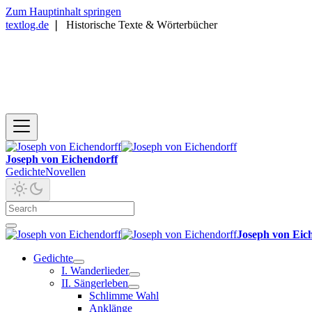
Zum Hauptinhalt springen
textlog.de
❘
Historische Texte & Wörterbücher
Joseph von Eichendorff
Gedichte
Novellen
Joseph von Eic
Gedichte
I. Wanderlieder
II. Sängerleben
Schlimme Wahl
Anklänge