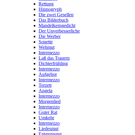
Rettung
Hippogryph
Die zwei Gesellen
Das Bilderbuch
Mandelkerngedicht
Der Unverbesserliche
Die Werber
Sonette
Wehmut
Intermezzo
Laß das Trauern
Dichterfrühling
Intermezzo
Aufgebot
Intermezzo
Terzett
Angela
Intermezzo
Morgenlied
Intermezzo
Guter Rat
Umkehr
Intermezzo
Liedesmut
Entgegnung