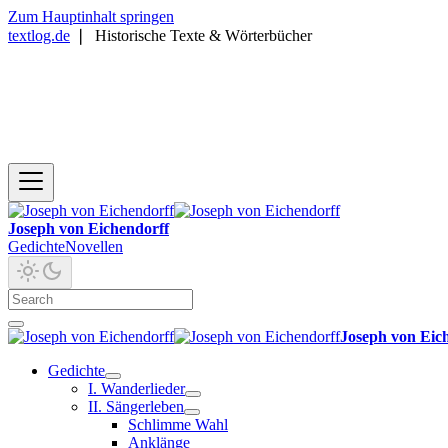
Zum Hauptinhalt springen
textlog.de
❘
Historische Texte & Wörterbücher
Joseph von Eichendorff
Gedichte
Novellen
Joseph von Eic
Gedichte
I. Wanderlieder
II. Sängerleben
Schlimme Wahl
Anklänge