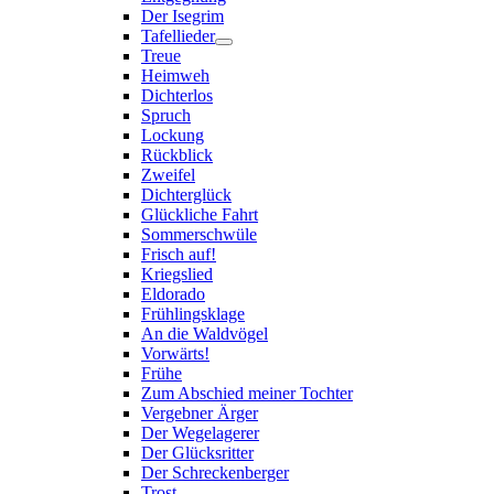
Der Isegrim
Tafellieder
Treue
Heimweh
Dichterlos
Spruch
Lockung
Rückblick
Zweifel
Dichterglück
Glückliche Fahrt
Sommerschwüle
Frisch auf!
Kriegslied
Eldorado
Frühlingsklage
An die Waldvögel
Vorwärts!
Frühe
Zum Abschied meiner Tochter
Vergebner Ärger
Der Wegelagerer
Der Glücksritter
Der Schreckenberger
Trost