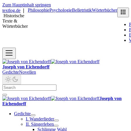
Zum Hauptinhalt springen
Philosophie
Psychologie
Belletristik
Wörterbücher
textlog.de
❘
Historische
Texte &
P
Wörterbücher
P
B
Joseph von Eichendorff
Gedichte
Novellen
Joseph von
Eichendorff
Gedichte
I. Wanderlieder
II. Sängerleben
Schlimme Wahl