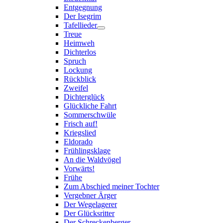
Entgegnung
Der Isegrim
Tafellieder
Treue
Heimweh
Dichterlos
Spruch
Lockung
Rückblick
Zweifel
Dichterglück
Glückliche Fahrt
Sommerschwüle
Frisch auf!
Kriegslied
Eldorado
Frühlingsklage
An die Waldvögel
Vorwärts!
Frühe
Zum Abschied meiner Tochter
Vergebner Ärger
Der Wegelagerer
Der Glücksritter
Der Schreckenberger