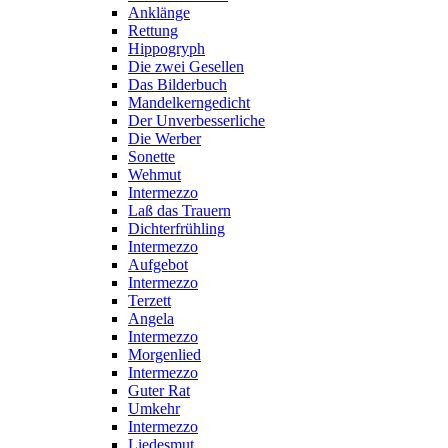
Anklänge
Rettung
Hippogryph
Die zwei Gesellen
Das Bilderbuch
Mandelkerngedicht
Der Unverbesserliche
Die Werber
Sonette
Wehmut
Intermezzo
Laß das Trauern
Dichterfrühling
Intermezzo
Aufgebot
Intermezzo
Terzett
Angela
Intermezzo
Morgenlied
Intermezzo
Guter Rat
Umkehr
Intermezzo
Liedesmut