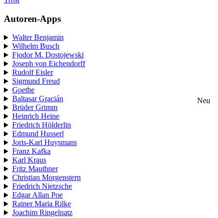
Autoren-Apps
Walter Benjamin
Wilhelm Busch
Fjodor M. Dostojewski
Joseph von Eichendorff
Rudolf Eisler
Sigmund Freud
Goethe
Baltasar Gracián
Neu
Brüder Grimm
Heinrich Heine
Friedrich Hölderlin
Edmund Husserl
Joris-Karl Huysmans
Franz Kafka
Karl Kraus
Fritz Mauthner
Christian Morgenstern
Friedrich Nietzsche
Edgar Allan Poe
Rainer Maria Rilke
Joachim Ringelnatz