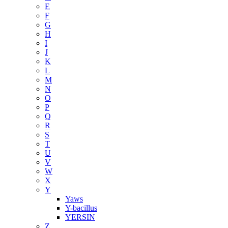
E
F
G
H
I
J
K
L
M
N
O
P
Q
R
S
T
U
V
W
X
Y
Yaws
Y-bacillus
YERSIN
Z