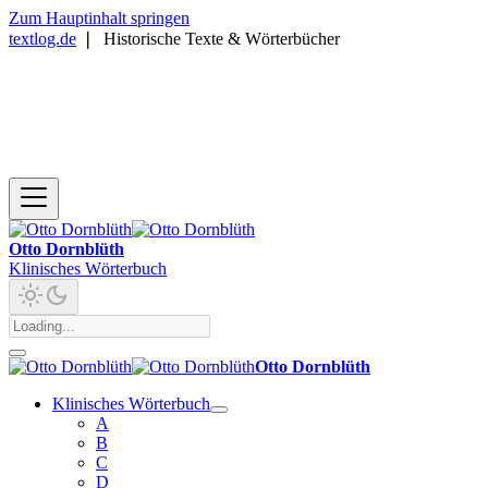
Zum Hauptinhalt springen
textlog.de
❘
Historische Texte & Wörterbücher
Otto Dornblüth
Klinisches Wörterbuch
Otto Dornblüth
Klinisches Wörterbuch
A
B
C
D