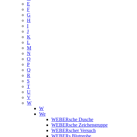
E
F
G
H
I
J
K
L
M
N
O
P
Q
R
S
T
U
V
W
W
We
WEBERsche Dusche
WEBERsche Zeichengruppe
WEBERscher Versuch
WEBERs Blutprobe