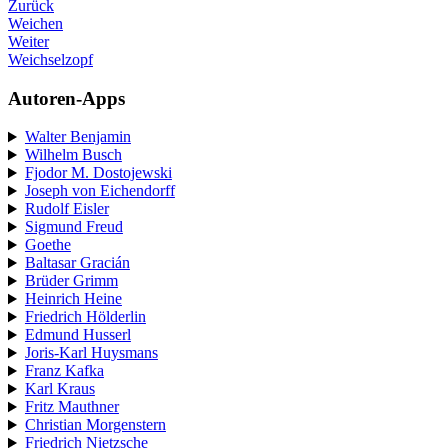
Zurück
Weichen
Weiter
Weichselzopf
Autoren-Apps
Walter Benjamin
Wilhelm Busch
Fjodor M. Dostojewski
Joseph von Eichendorff
Rudolf Eisler
Sigmund Freud
Goethe
Baltasar Gracián
Brüder Grimm
Heinrich Heine
Friedrich Hölderlin
Edmund Husserl
Joris-Karl Huysmans
Franz Kafka
Karl Kraus
Fritz Mauthner
Christian Morgenstern
Friedrich Nietzsche