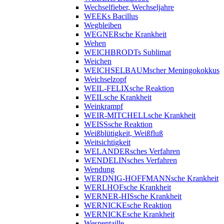
Wechselfieber, Wechseljahre
WEEKs Bacillus
Wegbleiben
WEGNERsche Krankheit
Wehen
WEICHBRODTs Sublimat
Weichen
WEICHSELBAUMscher Meningokokkus
Weichselzopf
WEIL-FELIXsche Reaktion
WEILsche Krankheit
Weinkrampf
WEIR-MITCHELLsche Krankheit
WEISSsche Reaktion
Weißblütigkeit, Weißfluß
Weitsichtigkeit
WELANDERsches Verfahren
WENDELINsches Verfahren
Wendung
WERDNIG-HOFFMANNsche Krankheit
WERLHOFsche Krankheit
WERNER-HISsche Krankheit
WERNICKEsche Reaktion
WERNICKEsche Krankheit
Wespentaille