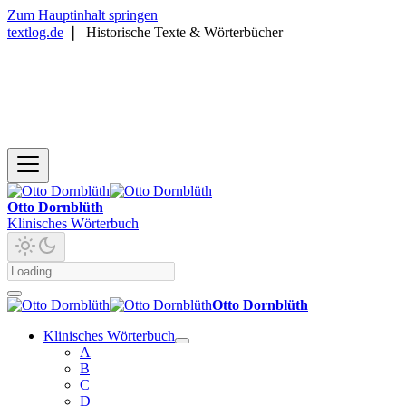
Zum Hauptinhalt springen
textlog.de
❘
Historische Texte & Wörterbücher
Otto Dornblüth
Klinisches Wörterbuch
Otto Dornblüth
Klinisches Wörterbuch
A
B
C
D