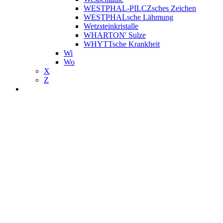
WESTPHAL-PILCZsches Zeichen
WESTPHALsche Lähmung
Wetzsteinkristalle
WHARTON' Sulze
WHYTTsche Krankheit
Wi
Wo
X
Z