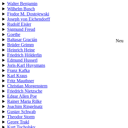
Walter Benjamin
Wilhelm Busch
Fjodor M. Dostojewski
Joseph von Eichendorff
Rudolf Eisler
Sigmund Freud
Goethe
Baltasar Gracián
Neu
Brüder Grimm
Heinrich Heine
Friedrich Hölderlin
Edmund Husserl
Joris-Karl Huysmans
Franz Kafka
Karl Kraus
Fritz Mauthner
Christian Morgenstern
Friedrich Nietzsche
Edgar Allen Poe
Rainer Maria Rilke
Joachim Ringelnatz
Gustav Schwab
Theodor Storm
Georg Trakl
Kurt Tucholsky