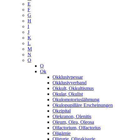
E
F
G
H
I
J
K
L
M
N
O
O
Ok
Okklusivpessar
Okklusivverband
Okkult, Okkultismus
Okular, Okulist
Okulomotoriuslähmung
Okulopupilläre Erscheinungen
Okzipital
Olekranon, Olenitis
Oleum, Olea, Oleosa
Olfactorium, Olfactorius
Oligämie
Oligurie, Oligakisurie