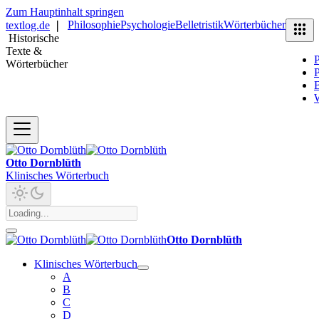
Zum Hauptinhalt springen
Philosophie
Psychologie
Belletristik
Wörterbücher
textlog.de
❘
Historische
Texte &
P
Wörterbücher
P
B
Otto Dornblüth
Klinisches Wörterbuch
Otto Dornblüth
Klinisches Wörterbuch
A
B
C
D