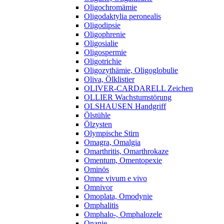
Oligochromämie
Oligodaktylia peronealis
Oligodipsie
Oligophrenie
Oligosialie
Oligospermie
Oligotrichie
Oligozythämie, Oligoglobulie
Oliva, Ölklistier
OLIVER-CARDARELL Zeichen
OLLIER Wachstumstörung
OLSHAUSEN Handgriff
Ölstühle
Ölzysten
Olympische Stirn
Omagra, Omalgia
Omarthritis, Omarthrokaze
Omentum, Omentopexie
Ominös
Omne vivum e vivo
Omnivor
Omoplata, Omodynie
Omphalitis
Omphalo-, Omphalozele
Onanie