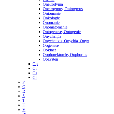
Oneirodynia
Oneirogmus, Onirogmus
Oniomanie
Onkologie
Önomanie
Onomatomanie
Ontogenese, Ontogenie
Onychalgia
Onychauxis, Onychia, Onyx
Oogenese
Ookinet
Oophorektomie, Oophoritis
Oozysten
Op
Or
Os
Ot
P
Q
R
S
T
U
V