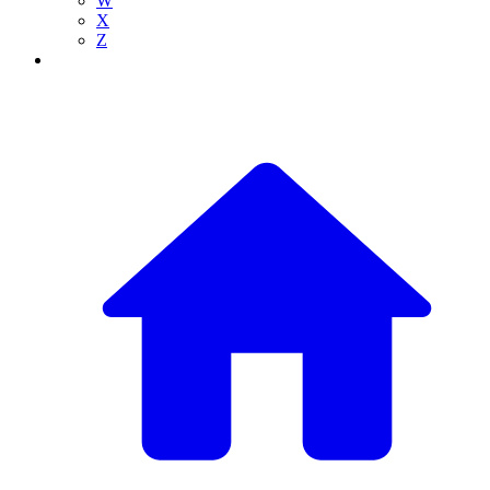
W
X
Z