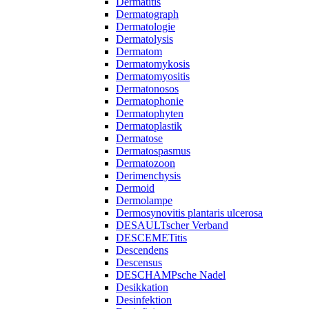
Dermatitis
Dermatograph
Dermatologie
Dermatolysis
Dermatom
Dermatomykosis
Dermatomyositis
Dermatonosos
Dermatophonie
Dermatophyten
Dermatoplastik
Dermatose
Dermatospasmus
Dermatozoon
Derimenchysis
Dermoid
Dermolampe
Dermosynovitis plantaris ulcerosa
DESAULTscher Verband
DESCEMETitis
Descendens
Descensus
DESCHAMPsche Nadel
Desikkation
Desinfektion