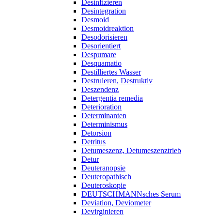
Desinfizieren
Desintegration
Desmoid
Desmoidreaktion
Desodorisieren
Desorientiert
Despumare
Desquamatio
Destilliertes Wasser
Destruieren, Destruktiv
Deszendenz
Detergentia remedia
Deterioration
Determinanten
Determinismus
Detorsion
Detritus
Detumeszenz, Detumeszenztrieb
Detur
Deuteranopsie
Deuteropathisch
Deuteroskopie
DEUTSCHMANNsches Serum
Deviation, Deviometer
Devirginieren