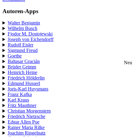
Autoren-Apps
Walter Benjamin
Wilhelm Busch
Fjodor M. Dostojewski
Joseph von Eichendorff
Rudolf Eisler
Sigmund Freud
Goethe
Baltasar Gracián
Neu
Brüder Grimm
Heinrich Heine
Friedrich Hölderlin
Edmund Husserl
Joris-Karl Huysmans
Franz Kafka
Karl Kraus
Fritz Mauthner
Christian Morgenstern
Friedrich Nietzsche
Edgar Allen Poe
Rainer Maria Rilke
Joachim Ringelnatz