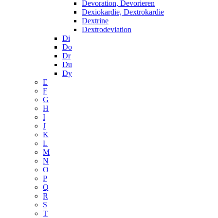
Devoration, Devorieren
Dexiokardie, Dextrokardie
Dextrine
Dextrodeviation
Di
Do
Dr
Du
Dy
E
F
G
H
I
J
K
L
M
N
O
P
Q
R
S
T