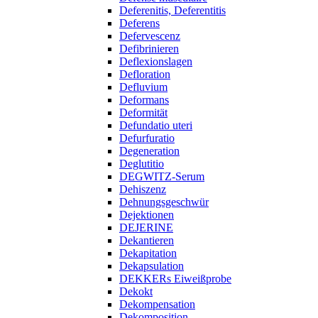
Deferenitis, Deferentitis
Deferens
Defervescenz
Defibrinieren
Deflexionslagen
Defloration
Defluvium
Deformans
Deformität
Defundatio uteri
Defurfuratio
Degeneration
Deglutitio
DEGWITZ-Serum
Dehiszenz
Dehnungsgeschwür
Dejektionen
DEJERINE
Dekantieren
Dekapitation
Dekapsulation
DEKKERs Eiweißprobe
Dekokt
Dekompensation
Dekomposition