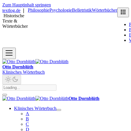
Zum Hauptinhalt springen
Philosophie
Psychologie
Belletristik
Wörterbücher
textlog.de
❘
Historische
Texte &
P
Wörterbücher
P
B
Otto Dornblüth
Klinisches Wörterbuch
Otto Dornblüth
Klinisches Wörterbuch
A
B
C
D