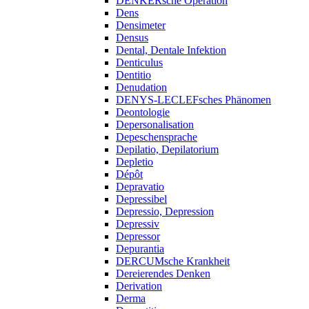
DENKERsche Operation
Dens
Densimeter
Densus
Dental, Dentale Infektion
Denticulus
Dentitio
Denudation
DENYS-LECLEFsches Phänomen
Deontologie
Depersonalisation
Depeschensprache
Depilatio, Depilatorium
Depletio
Dépôt
Depravatio
Depressibel
Depressio, Depression
Depressiv
Depressor
Depurantia
DERCUMsche Krankheit
Dereierendes Denken
Derivation
Derma