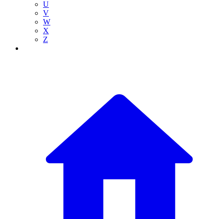
U
V
W
X
Z