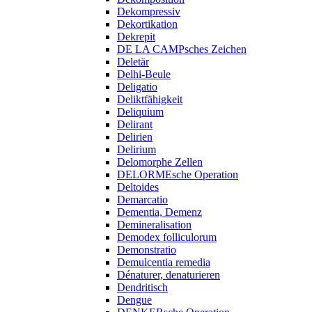
Dekompressiv
Dekortikation
Dekrepit
DE LA CAMPsches Zeichen
Deletär
Delhi-Beule
Deligatio
Deliktfähigkeit
Deliquium
Delirant
Delirien
Delirium
Delomorphe Zellen
DELORMEsche Operation
Deltoides
Demarcatio
Dementia, Demenz
Demineralisation
Demodex folliculorum
Demonstratio
Demulcentia remedia
Dénaturer, denaturieren
Dendritisch
Dengue