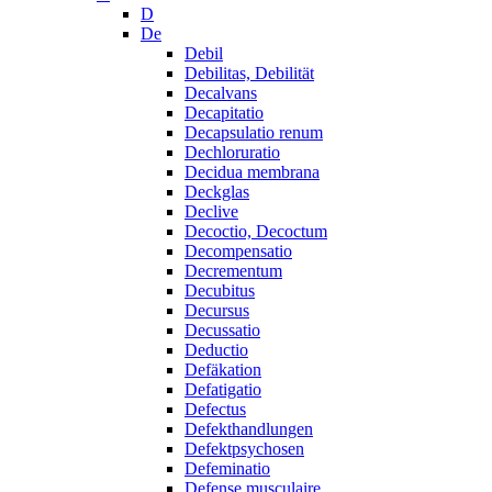
D
De
Debil
Debilitas, Debilität
Decalvans
Decapitatio
Decapsulatio renum
Dechloruratio
Decidua membrana
Deckglas
Declive
Decoctio, Decoctum
Decompensatio
Decrementum
Decubitus
Decursus
Decussatio
Deductio
Defäkation
Defatigatio
Defectus
Defekthandlungen
Defektpsychosen
Defeminatio
Defense musculaire