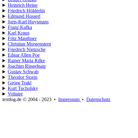
Heinrich Heine
Friedrich Hölderlin
Edmund Husserl
Joris-Karl Huysmans
Franz Kafka
Karl Kraus
Fritz Mauthner
Christian Morgenstern
Friedrich Nietzsche
Edgar Allen Poe
Rainer Maria Rilke
Joachim Ringelnatz
Gustav Schwab
Theodor Storm
Georg Trakl
Kurt Tucholsky
Voltaire
textlog.de © 2004 - 2023
•
Impressum
•
Datenschutz