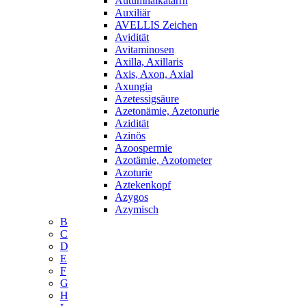
Autumnalkatarrh
Auxiliär
AVELLIS Zeichen
Avidität
Avitaminosen
Axilla, Axillaris
Axis, Axon, Axial
Axungia
Azetessigsäure
Azetonämie, Azetonurie
Azidität
Azinös
Azoospermie
Azotämie, Azotometer
Azoturie
Aztekenkopf
Azygos
Azymisch
B
C
D
E
F
G
H