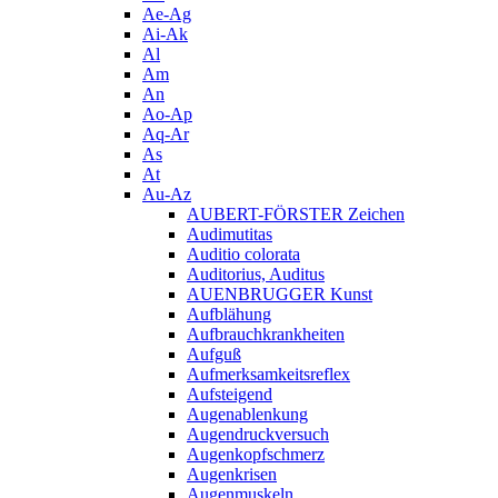
Ae-Ag
Ai-Ak
Al
Am
An
Ao-Ap
Aq-Ar
As
At
Au-Az
AUBERT-FÖRSTER Zeichen
Audimutitas
Auditio colorata
Auditorius, Auditus
AUENBRUGGER Kunst
Aufblähung
Aufbrauchkrankheiten
Aufguß
Aufmerksamkeitsreflex
Aufsteigend
Augenablenkung
Augendruckversuch
Augenkopfschmerz
Augenkrisen
Augenmuskeln