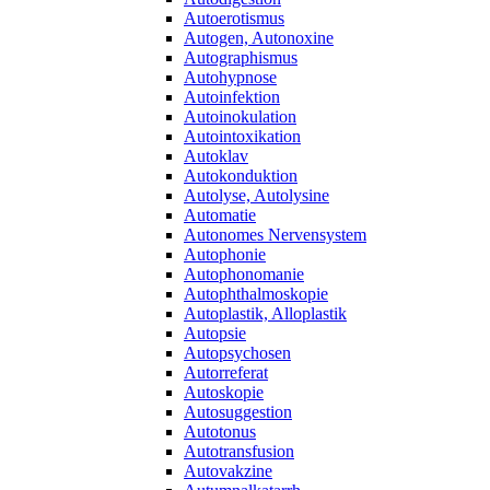
Autoerotismus
Autogen, Autonoxine
Autographismus
Autohypnose
Autoinfektion
Autoinokulation
Autointoxikation
Autoklav
Autokonduktion
Autolyse, Autolysine
Automatie
Autonomes Nervensystem
Autophonie
Autophonomanie
Autophthalmoskopie
Autoplastik, Alloplastik
Autopsie
Autopsychosen
Autorreferat
Autoskopie
Autosuggestion
Autotonus
Autotransfusion
Autovakzine