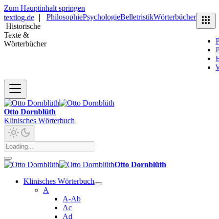
Zum Hauptinhalt springen
Philosophie
Psychologie
Belletristik
Wörterbücher
textlog.de
❘
Historische
Texte &
P
Wörterbücher
P
B
Otto Dornblüth
Klinisches Wörterbuch
Otto Dornblüth
Klinisches Wörterbuch
A
A-Ab
Ac
Ad