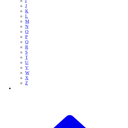
I
J
K
L
M
N
O
P
Q
R
S
T
U
V
W
X
Z