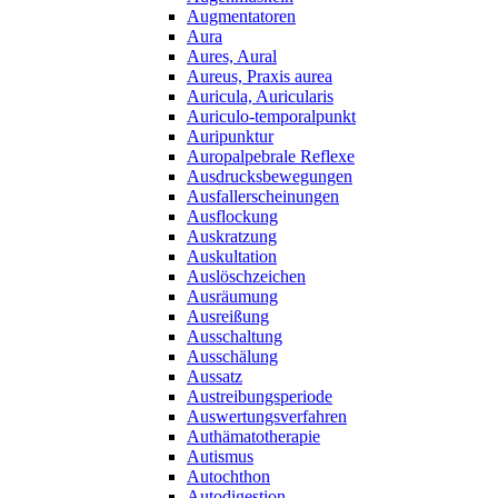
Augmentatoren
Aura
Aures, Aural
Aureus, Praxis aurea
Auricula, Auricularis
Auriculo-temporalpunkt
Auripunktur
Auropalpebrale Reflexe
Ausdrucksbewegungen
Ausfallerscheinungen
Ausflockung
Auskratzung
Auskultation
Auslöschzeichen
Ausräumung
Ausreißung
Ausschaltung
Ausschälung
Aussatz
Austreibungsperiode
Auswertungsverfahren
Authämatotherapie
Autismus
Autochthon
Autodigestion