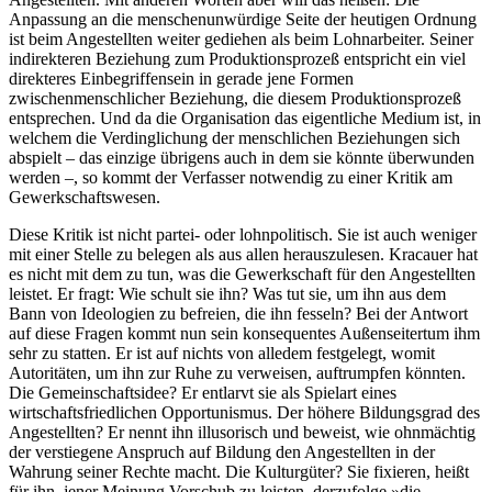
Anpassung an die menschenunwürdige Seite der heutigen Ordnung
ist beim Angestellten weiter gediehen als beim Lohnarbeiter. Seiner
indirekteren Beziehung zum Produktionsprozeß entspricht ein viel
direkteres Einbegriffensein in gerade jene Formen
zwischenmenschlicher Beziehung, die diesem Produktionsprozeß
entsprechen. Und da die Organisation das eigentliche Medium ist, in
welchem die Verdinglichung der menschlichen Beziehungen sich
abspielt – das einzige übrigens auch in dem sie könnte überwunden
werden –, so kommt der Verfasser notwendig zu einer Kritik am
Gewerkschaftswesen.
Diese Kritik ist nicht partei- oder lohnpolitisch. Sie ist auch weniger
mit einer Stelle zu belegen als aus allen herauszulesen. Kracauer hat
es nicht mit dem zu tun, was die Gewerkschaft für den Angestellten
leistet. Er fragt: Wie schult sie ihn? Was tut sie, um ihn aus dem
Bann von Ideologien zu befreien, die ihn fesseln? Bei der Antwort
auf diese Fragen kommt nun sein konsequentes Außenseitertum ihm
sehr zu statten. Er ist auf nichts von alledem festgelegt, womit
Autoritäten, um ihn zur Ruhe zu verweisen, auftrumpfen könnten.
Die Gemeinschaftsidee? Er entlarvt sie als Spielart eines
wirtschaftsfriedlichen Opportunismus. Der höhere Bildungsgrad des
Angestellten? Er nennt ihn illusorisch und beweist, wie ohnmächtig
der verstiegene Anspruch auf Bildung den Angestellten in der
Wahrung seiner Rechte macht. Die Kulturgüter? Sie fixieren, heißt
für ihn, jener Meinung Vorschub zu leisten, derzufolge »die