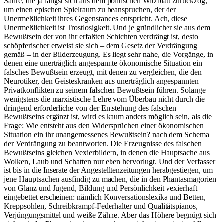
Satire, die ja längst sich aus dem politischen Witzblatt zurückzog,
um einen epischen Spielraum zu beanspruchen, der der
Unermeßlichkeit ihres Gegenstandes entspricht. Ach, diese
Unermeßlichkeit ist Trostlosigkeit. Und je gründlicher sie aus dem
Bewußtsein der von ihr erfaßten Schichten verdrängt ist, desto
schöpferischer erweist sie sich – dem Gesetz der Verdrängung
gemäß – in der Bilderzeugung. Es liegt sehr nahe, die Vorgänge, in
denen eine unerträglich angespannte ökonomische Situation ein
falsches Bewußtsein erzeugt, mit denen zu vergleichen, die den
Neurotiker, den Geisteskranken aus unerträglich angespannten
Privatkonflikten zu seinem falschen Bewußtsein führen. Solange
wenigstens die marxistische Lehre vom Überbau nicht durch die
dringend erforderliche von der Entstehung des falschen
Bewußtseins ergänzt ist, wird es kaum anders möglich sein, als die
Frage: Wie entsteht aus den Widersprüchen einer ökonomischen
Situation ein ihr unangemessenes Bewußtsein? nach dem Schema
der Verdrängung zu beantworten. Die Erzeugnisse des falschen
Bewußtseins gleichen Vexierbildern, in denen die Hauptsache aus
Wolken, Laub und Schatten nur eben hervorlugt. Und der Verfasser
ist bis in die Inserate der Angestelltenzeitungen herabgestiegen, um
jene Hauptsachen ausfindig zu machen, die in den Phantasmagorien
von Glanz und Jugend, Bildung und Persönlichkeit vexierhaft
eingebettet erscheinen: nämlich Konversationslexika und Betten,
Kreppsohlen, Schreibkrampf-Federhalter und Qualitätspianos,
Verjüngungsmittel und weiße Zähne. Aber das Höhere begnügt sich