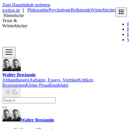
Zum Hauptinhalt springen
Philosophie
Psychologie
Belletristik
Wörterbücher
textlog.de
❘
Historische
Texte &
P
Wörterbücher
P
B
Walter Benjamin
Abhandlungen
Aufsätze, Essays, Vorträge
Kritiken,
Rezensionen
Kleine Prosa
Baudelaire
Walter Benjamin