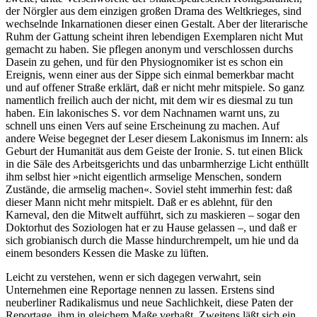
der Nörgler aus dem einzigen großen Drama des Weltkrieges, sind
wechselnde Inkarnationen dieser einen Gestalt. Aber der literarische
Ruhm der Gattung scheint ihren lebendigen Exemplaren nicht Mut
gemacht zu haben. Sie pflegen anonym und verschlossen durchs
Dasein zu gehen, und für den Physiognomiker ist es schon ein
Ereignis, wenn einer aus der Sippe sich einmal bemerkbar macht
und auf offener Straße erklärt, daß er nicht mehr mitspiele. So ganz
namentlich freilich auch der nicht, mit dem wir es diesmal zu tun
haben. Ein lakonisches S. vor dem Nachnamen warnt uns, zu
schnell uns einen Vers auf seine Erscheinung zu machen. Auf
andere Weise begegnet der Leser diesem Lakonismus im Innern: als
Geburt der Humanität aus dem Geiste der Ironie. S. tut einen Blick
in die Säle des Arbeitsgerichts und das unbarmherzige Licht enthüllt
ihm selbst hier »nicht eigentlich armselige Menschen, sondern
Zustände, die armselig machen«. Soviel steht immerhin fest: daß
dieser Mann nicht mehr mitspielt. Daß er es ablehnt, für den
Karneval, den die Mitwelt aufführt, sich zu maskieren – sogar den
Doktorhut des Soziologen hat er zu Hause gelassen –, und daß er
sich grobianisch durch die Masse hindurchrempelt, um hie und da
einem besonders Kessen die Maske zu lüften.
Leicht zu verstehen, wenn er sich dagegen verwahrt, sein
Unternehmen eine Reportage nennen zu lassen. Erstens sind
neuberliner Radikalismus und neue Sachlichkeit, diese Paten der
Reportage, ihm in gleichem Maße verhaßt. Zweitens läßt sich ein