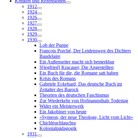
Kritiken und Rezensionen
1912
1924
1926
1927
1928
1929
1930
Lob der Puppe
François Porché, Der Leidensweg des Dichters
Baudelaire
Ein Außenseiter macht sich bemerkbar
S[iegfried] Kracauer, Die Angestellten
Ein Buch für die, die Romane satt haben
Krisis des Romans
Gabriele Eckehard, Das deutsche Buch im
Zeitalter des Barock
Theorien des deutschen Faschismus
Zur Wiederkehr von Hofmannsthals Todestag
Wider ein Meisterwerk
Ein Jakobiner von heute
»Symeon, der neue Theologe, Licht vom Licht«
Chichleuchlauchra
Kolonialpädagogik
1931