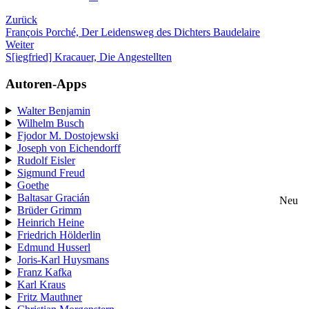
Zurück
François Porché, Der Leidensweg des Dichters Baudelaire
Weiter
S[iegfried] Kracauer, Die Angestellten
Autoren-Apps
Walter Benjamin
Wilhelm Busch
Fjodor M. Dostojewski
Joseph von Eichendorff
Rudolf Eisler
Sigmund Freud
Goethe
Baltasar Gracián
Neu
Brüder Grimm
Heinrich Heine
Friedrich Hölderlin
Edmund Husserl
Joris-Karl Huysmans
Franz Kafka
Karl Kraus
Fritz Mauthner