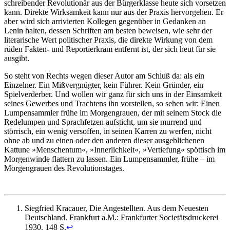
schreibender Revolutionär aus der Bürgerklasse heute sich vorsetzen
kann. Direkte Wirksamkeit kann nur aus der Praxis hervorgehen. Er
aber wird sich arrivierten Kollegen gegenüber in Gedanken an
Lenin halten, dessen Schriften am besten beweisen, wie sehr der
literarische Wert politischer Praxis, die direkte Wirkung von dem
rüden Fakten- und Reportierkram entfernt ist, der sich heut für sie
ausgibt.
So steht von Rechts wegen dieser Autor am Schluß da: als ein
Einzelner. Ein Mißvergnügter, kein Führer. Kein Gründer, ein
Spielverderber. Und wollen wir ganz für sich uns in der Einsamkeit
seines Gewerbes und Trachtens ihn vorstellen, so sehen wir: Einen
Lumpensammler frühe im Morgengrauen, der mit seinem Stock die
Redelumpen und Sprachfetzen aufsticht, um sie murrend und
störrisch, ein wenig versoffen, in seinen Karren zu werfen, nicht
ohne ab und zu einen oder den anderen dieser ausgeblichenen
Kattune »Menschentum«, »Innerlichkeit«, »Vertiefung« spöttisch im
Morgenwinde flattern zu lassen. Ein Lumpensammler, frühe – im
Morgengrauen des Revolutionstages.
Siegfried Kracauer, Die Angestellten. Aus dem Neuesten
Deutschland. Frankfurt a.M.: Frankfurter Societätsdruckerei
1930. 148 S.
↩