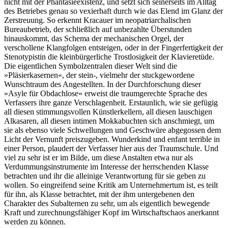
nicht mit der Phantasieexistenz, und setzt sich seinerseits im Alltag
des Betriebes genau so vexierhaft durch wie das Elend im Glanz der
Zerstreuung. So erkennt Kracauer im neopatriarchalischen
Bureaubetrieb, der schließlich auf unbezahlte Überstunden
hinauskommt, das Schema der mechanischen Orgel, der
verschollene Klangfolgen entsteigen, oder in der Fingerfertigkeit der
Stenotypistin die kleinbürgerliche Trostlosigkeit der Klavieretüde.
Die eigentlichen Symbolzentralen dieser Welt sind die
»Pläsierkasernen«, der stein-, vielmehr der stuckgewordene
Wunschtraum des Angestellten. In der Durchforschung dieser
»Asyle für Obdachlose« erweist die traumgerechte Sprache des
Verfassers ihre ganze Verschlagenheit. Erstaunlich, wie sie gefügig
all diesen stimmungsvollen Künstlerkellern, all diesen lauschigen
Alkasaren, all diesen intimen Mokkabuchten sich anschmiegt, um
sie als ebenso viele Schwellungen und Geschwüre abgegossen dem
Licht der Vernunft preiszugeben. Wunderkind und enfant terrible in
einer Person, plaudert der Verfasser hier aus der Traumschule. Und
viel zu sehr ist er im Bilde, um diese Anstalten etwa nur als
Verdummungsinstrumente im Interesse der herrschenden Klasse
betrachten und ihr die alleinige Verantwortung für sie geben zu
wollen. So eingreifend seine Kritik am Unternehmertum ist, es teilt
für ihn, als Klasse betrachtet, mit der ihm untergebenen den
Charakter des Subalternen zu sehr, um als eigentlich bewegende
Kraft und zurechnungsfähiger Kopf im Wirtschaftschaos anerkannt
werden zu können.