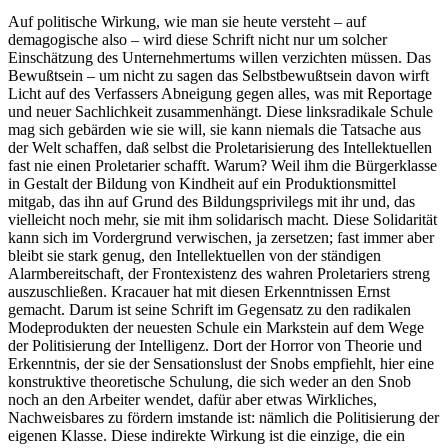
Auf politische Wirkung, wie man sie heute versteht – auf
demagogische also – wird diese Schrift nicht nur um solcher
Einschätzung des Unternehmertums willen verzichten müssen. Das
Bewußtsein – um nicht zu sagen das Selbstbewußtsein davon wirft
Licht auf des Verfassers Abneigung gegen alles, was mit Reportage
und neuer Sachlichkeit zusammenhängt. Diese linksradikale Schule
mag sich gebärden wie sie will, sie kann niemals die Tatsache aus
der Welt schaffen, daß selbst die Proletarisierung des Intellektuellen
fast nie einen Proletarier schafft. Warum? Weil ihm die Bürgerklasse
in Gestalt der Bildung von Kindheit auf ein Produktionsmittel
mitgab, das ihn auf Grund des Bildungsprivilegs mit ihr und, das
vielleicht noch mehr, sie mit ihm solidarisch macht. Diese Solidarität
kann sich im Vordergrund verwischen, ja zersetzen; fast immer aber
bleibt sie stark genug, den Intellektuellen von der ständigen
Alarmbereitschaft, der Frontexistenz des wahren Proletariers streng
auszuschließen. Kracauer hat mit diesen Erkenntnissen Ernst
gemacht. Darum ist seine Schrift im Gegensatz zu den radikalen
Modeprodukten der neuesten Schule ein Markstein auf dem Wege
der Politisierung der Intelligenz. Dort der Horror von Theorie und
Erkenntnis, der sie der Sensationslust der Snobs empfiehlt, hier eine
konstruktive theoretische Schulung, die sich weder an den Snob
noch an den Arbeiter wendet, dafür aber etwas Wirkliches,
Nachweisbares zu fördern imstande ist: nämlich die Politisierung der
eigenen Klasse. Diese indirekte Wirkung ist die einzige, die ein