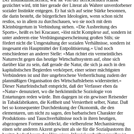
gezüchtet wird, tritt hier gerade der Literat als Wahrer unverdorbener
sozialer Instinkte entgegen. Er hat sich auf seine Stärke besonnen,
die darin besteht, die bürgerlichen Ideologien, wenn schon nicht
restlos, so in allem zu durchschauen, wo sie noch mit dem
Kleinbürgertum in Verbindung stehen. »Die Ausbreitung des
Sports«, heißt es bei Kracauer, »löst nicht Komplexe auf, sondern ist
unter anderem eine Verdrängungserscheinung großen Stils; sie
fördert nicht die Umgestaltung der sozialen Verhältnisse, sondern ist
insgesamt ein Hauptmittel der Entpolitisierung.« Und noch
entschiedener an anderer Stelle: »Man richtet ein vermeintliches
Naturrecht gegen das heutige Wirtschaftssystem auf, ohne sich
darüber klar zu sein, daß gerade die Natur, die sich ja auch in den
kapitalistischen Begierden verkörpert, einer seiner mächtigsten
Verbündeten ist und ihre ungebrochene Verherrlichung zudem der
planmäßigen Organisation des Wirtschaftslebens widerstreitet.«
Dieser Naturfeindschaft entspricht, daß der Verfasser eben da
»Natur« denunziert, wo die herkömmliche Soziologie von
Entartungen reden würde. Ihm dagegen ist ein gewisser Reisender
in Tabakfabrikaten, die Keßheit und Versiertheit selber, Natur. Daß
bei so konsequenter Durchdenkung der Ökonomik, die den
elementaren, um nicht zu sagen, den barbarischen Charakter der
Produktions- und Tauschverhältnisse noch in ihren heutigen,
abgezogenen Formen aufdeckt, die vielberufene Mechanisierung
einen sehr anderen Akzent gewinnt als sie für die Sozialpastoren ihn