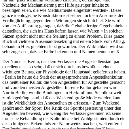
Nachteile der Mechanisierung mit Hilfe geistiger Inhalte zu
beseitigen seien, die wie Medikamente eingeflößt werden«. Diese
ganze ideologische Konstruktion »ist selber noch ein Ausdruck der
Verdinglichung, gegen deren Wirkungen sie sich richtet. Sie wird
von der Auffassung getragen, daß die Gehalte fertige Gegebenheiten
darstellten, die sich ins Haus liefern lassen wie Waren.« In solchen
Sätzen spricht nicht nur die Stellung zu einem Problem. Dies ganze
Buch ist vielmehr Auseinandersetzung mit einem Stück vom Alltag,
bebautem Hier, gelebtem Jetzt geworden. Der Wirklichkeit wird so
sehr zugesetzt, daß sie Farbe bekennen und Namen nennen muß.
Der Name ist Berlin, das dem Verfasser die Angestelltenstadt par
excellence ist; so sehr, daß er sich durchaus bewußt ist, einen
wichtigen Beitrag zur Physiologie der Hauptstadt geliefert zu haben.
»Berlin ist heute die Stadt der ausgesprochenen Angestelltenkultur;
das heißt einer Kultur, die von Angestellten für Angestellte gemacht
und von den meisten Angestellten für eine Kultur gehalten wird.
Nur in Berlin, wo die Bindungen an Herkunft und Scholle soweit
zurückgedrängt sind, daß das Weekend große Mode werden kann,
ist die Wirklichkeit der Angestellten zu erfassen.« Zum Weekend
gehört auch der Sport. Die Kritik der Sportbegeisterung unter den
Angestellten beweist, wie wenig der Verfasser gesonnen ist, seine
ironische Behandlung der Kulturideale bei Wohlgesinnten durch ein
desto innigeres Bekenntnis zur Natur wettzumachen, weit entfernt.
Der Instinktunsicherheit, wie sie von der herrschenden Klasse