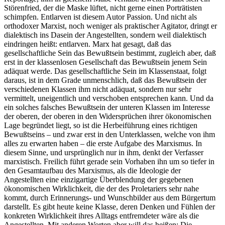
Störenfried, der die Maske lüftet, nicht gerne einen Porträtisten
schimpfen. Entlarven ist diesem Autor Passion. Und nicht als
orthodoxer Marxist, noch weniger als praktischer Agitator, dringt er
dialektisch ins Dasein der Angestellten, sondern weil dialektisch
eindringen heißt: entlarven. Marx hat gesagt, daß das
gesellschaftliche Sein das Bewußtsein bestimmt, zugleich aber, daß
erst in der klassenlosen Gesellschaft das Bewußtsein jenem Sein
adäquat werde. Das gesellschaftliche Sein im Klassenstaat, folgt
daraus, ist in dem Grade unmenschlich, daß das Bewußtsein der
verschiedenen Klassen ihm nicht adäquat, sondern nur sehr
vermittelt, uneigentlich und verschoben entsprechen kann. Und da
ein solches falsches Bewußtsein der unteren Klassen im Interesse
der oberen, der oberen in den Widersprüchen ihrer ökonomischen
Lage begründet liegt, so ist die Herbeiführung eines richtigen
Bewußtseins – und zwar erst in den Unterklassen, welche von ihm
alles zu erwarten haben – die erste Aufgabe des Marxismus. In
diesem Sinne, und ursprünglich nur in ihm, denkt der Verfasser
marxistisch. Freilich führt gerade sein Vorhaben ihn um so tiefer in
den Gesamtaufbau des Marxismus, als die Ideologie der
Angestellten eine einzigartige Überblendung der gegebenen
ökonomischen Wirklichkeit, die der des Proletariers sehr nahe
kommt, durch Erinnerungs- und Wunschbilder aus dem Bürgertum
darstellt. Es gibt heute keine Klasse, deren Denken und Fühlen der
konkreten Wirklichkeit ihres Alltags entfremdeter wäre als die
Angestellten. Mit anderen Worten aber will das heißen: Die