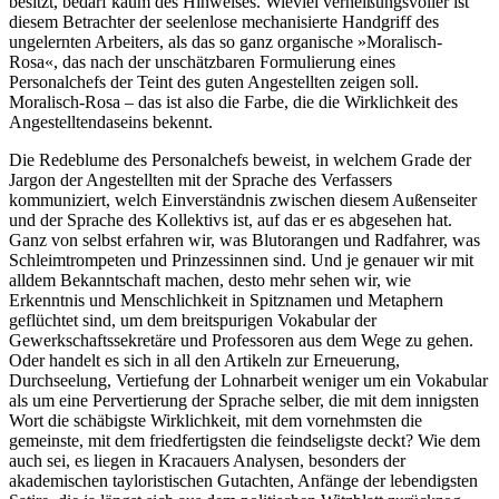
besitzt, bedarf kaum des Hinweises. Wieviel verheißungsvoller ist
diesem Betrachter der seelenlose mechanisierte Handgriff des
ungelernten Arbeiters, als das so ganz organische »Moralisch-
Rosa«, das nach der unschätzbaren Formulierung eines
Personalchefs der Teint des guten Angestellten zeigen soll.
Moralisch-Rosa – das ist also die Farbe, die die Wirklichkeit des
Angestelltendaseins bekennt.
Die Redeblume des Personalchefs beweist, in welchem Grade der
Jargon der Angestellten mit der Sprache des Verfassers
kommuniziert, welch Einverständnis zwischen diesem Außenseiter
und der Sprache des Kollektivs ist, auf das er es abgesehen hat.
Ganz von selbst erfahren wir, was Blutorangen und Radfahrer, was
Schleimtrompeten und Prinzessinnen sind. Und je genauer wir mit
alldem Bekanntschaft machen, desto mehr sehen wir, wie
Erkenntnis und Menschlichkeit in Spitznamen und Metaphern
geflüchtet sind, um dem breitspurigen Vokabular der
Gewerkschaftssekretäre und Professoren aus dem Wege zu gehen.
Oder handelt es sich in all den Artikeln zur Erneuerung,
Durchseelung, Vertiefung der Lohnarbeit weniger um ein Vokabular
als um eine Pervertierung der Sprache selber, die mit dem innigsten
Wort die schäbigste Wirklichkeit, mit dem vornehmsten die
gemeinste, mit dem friedfertigsten die feindseligste deckt? Wie dem
auch sei, es liegen in Kracauers Analysen, besonders der
akademischen tayloristischen Gutachten, Anfänge der lebendigsten