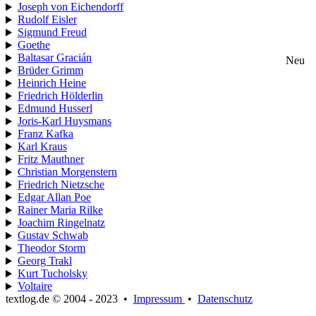
Joseph von Eichendorff
Rudolf Eisler
Sigmund Freud
Goethe
Baltasar Gracián
Neu
Brüder Grimm
Heinrich Heine
Friedrich Hölderlin
Edmund Husserl
Joris-Karl Huysmans
Franz Kafka
Karl Kraus
Fritz Mauthner
Christian Morgenstern
Friedrich Nietzsche
Edgar Allan Poe
Rainer Maria Rilke
Joachim Ringelnatz
Gustav Schwab
Theodor Storm
Georg Trakl
Kurt Tucholsky
Voltaire
textlog.de © 2004 - 2023
•
Impressum
•
Datenschutz