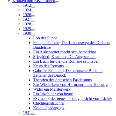
Kritiken und Rezensionen
1912
1924
1926
1927
1928
1929
1930
Lob der Puppe
François Porché, Der Leidensweg des Dichters
Baudelaire
Ein Außenseiter macht sich bemerkbar
S[iegfried] Kracauer, Die Angestellten
Ein Buch für die, die Romane satt haben
Krisis des Romans
Gabriele Eckehard, Das deutsche Buch im
Zeitalter des Barock
Theorien des deutschen Faschismus
Zur Wiederkehr von Hofmannsthals Todestag
Wider ein Meisterwerk
Ein Jakobiner von heute
»Symeon, der neue Theologe, Licht vom Licht«
Chichleuchlauchra
Kolonialpädagogik
1931