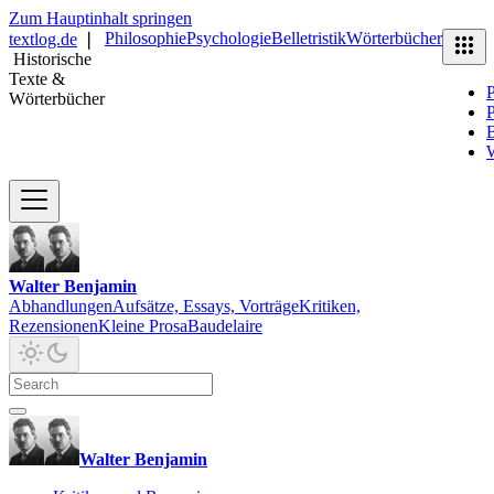
Zum Hauptinhalt springen
Philosophie
Psychologie
Belletristik
Wörterbücher
textlog.de
❘
Historische
Texte &
P
Wörterbücher
P
B
Walter Benjamin
Abhandlungen
Aufsätze, Essays, Vorträge
Kritiken,
Rezensionen
Kleine Prosa
Baudelaire
Walter Benjamin