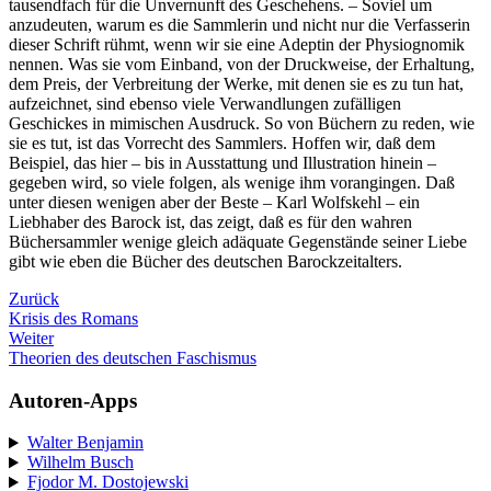
tausendfach für die Unvernunft des Geschehens. – Soviel um
anzudeuten, warum es die Sammlerin und nicht nur die Verfasserin
dieser Schrift rühmt, wenn wir sie eine Adeptin der Physiognomik
nennen. Was sie vom Einband, von der Druckweise, der Erhaltung,
dem Preis, der Verbreitung der Werke, mit denen sie es zu tun hat,
aufzeichnet, sind ebenso viele Verwandlungen zufälligen
Geschickes in mimischen Ausdruck. So von Büchern zu reden, wie
sie es tut, ist das Vorrecht des Sammlers. Hoffen wir, daß dem
Beispiel, das hier – bis in Ausstattung und Illustration hinein –
gegeben wird, so viele folgen, als wenige ihm vorangingen. Daß
unter diesen wenigen aber der Beste – Karl Wolfskehl – ein
Liebhaber des Barock ist, das zeigt, daß es für den wahren
Büchersammler wenige gleich adäquate Gegenstände seiner Liebe
gibt wie eben die Bücher des deutschen Barockzeitalters.
Zurück
Krisis des Romans
Weiter
Theorien des deutschen Faschismus
Autoren-Apps
Walter Benjamin
Wilhelm Busch
Fjodor M. Dostojewski