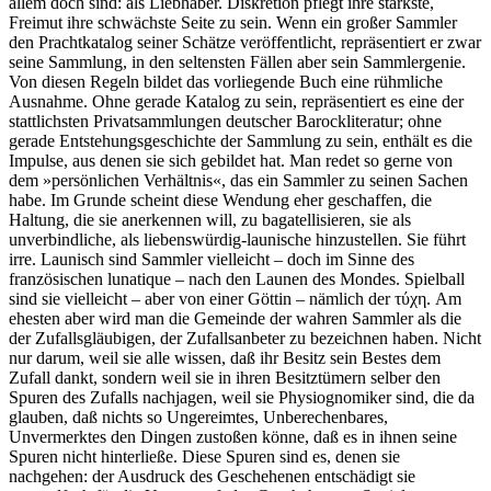
allem doch sind: als Liebhaber. Diskretion pflegt ihre stärkste,
Freimut ihre schwächste Seite zu sein. Wenn ein großer Sammler
den Prachtkatalog seiner Schätze veröffentlicht, repräsentiert er zwar
seine Sammlung, in den seltensten Fällen aber sein Sammlergenie.
Von diesen Regeln bildet das vorliegende Buch eine rühmliche
Ausnahme. Ohne gerade Katalog zu sein, repräsentiert es eine der
stattlichsten Privatsammlungen deutscher Barockliteratur; ohne
gerade Entstehungsgeschichte der Sammlung zu sein, enthält es die
Impulse, aus denen sie sich gebildet hat. Man redet so gerne von
dem »persönlichen Verhältnis«, das ein Sammler zu seinen Sachen
habe. Im Grunde scheint diese Wendung eher geschaffen, die
Haltung, die sie anerkennen will, zu bagatellisieren, sie als
unverbindliche, als liebenswürdig-launische hinzustellen. Sie führt
irre. Launisch sind Sammler vielleicht – doch im Sinne des
französischen lunatique – nach den Launen des Mondes. Spielball
sind sie vielleicht – aber von einer Göttin – nämlich der τύχη. Am
ehesten aber wird man die Gemeinde der wahren Sammler als die
der Zufallsgläubigen, der Zufallsanbeter zu bezeichnen haben. Nicht
nur darum, weil sie alle wissen, daß ihr Besitz sein Bestes dem
Zufall dankt, sondern weil sie in ihren Besitztümern selber den
Spuren des Zufalls nachjagen, weil sie Physiognomiker sind, die da
glauben, daß nichts so Ungereimtes, Unberechenbares,
Unvermerktes den Dingen zustoßen könne, daß es in ihnen seine
Spuren nicht hinterließe. Diese Spuren sind es, denen sie
nachgehen: der Ausdruck des Geschehenen entschädigt sie