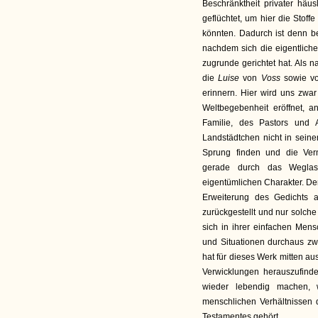
Beschränktheit privater häu
geflüchtet, um hier die Stoff
könnten. Dadurch ist denn 
nachdem sich die eigentliche
zugrunde gerichtet hat. Als n
die
Luise
von
Voss
sowie v
erinnern. Hier wird uns zwar
Weltbegebenheit eröffnet, 
Familie, des Pastors und 
Landstädtchen nicht in seine
Sprung finden und die Ve
gerade durch das Weglas
eigentümlichen Charakter. Den
Erweiterung des Gedichts a
zurückgestellt und nur solch
sich in ihrer einfachen Mens
und Situationen durchaus zw
hat für dieses Werk mitten a
Verwicklungen herauszufinde
wieder lebendig machen, 
menschlichen Verhältnissen 
Testamentes gehört.