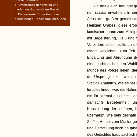
b. Unterschied der antiken und
Als des gleich berühmt 
modernen dramatischen Poesie
nur
Tassos
erwähnen. In s
c. Die konkrete Entwicklung der
Ariost den großen gemeinsam
dramatischen Poesie und ihrer Arten
Heiligen Grabes, diese ero
komischer Laune zum Mittelp
mit Begeisterung, Fleiß und
Vorbildern selber sollte an di
einem wirklichen, zum Teil 
Entfaltung und Abrundung d
einen schmeichelnden Wohlk
Munde des Volkes leben; de
der Ursprünglichkeit, welc
Statt daß nämlich, wie es bei 
für alles findet, was die Natio
ein für allemal ausspricht, 
gemachte
Begebenheit, u
Kunstbildung der schönen, te
überhaupt. Wie sehr deshalb 
Stoffes Homer zum Muster ge
und Darstellung doch hauptsäc
des Gedichtes hauptsächlich