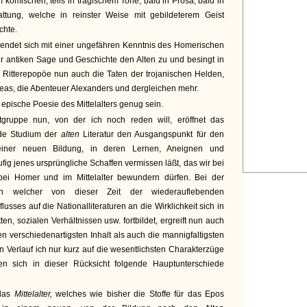
 komischen, teils in tragischem Tone, bald in Prosa, bald in
attung, welche in reinster Weise mit gebildeterem Geist
chte.
wendet sich mit einer ungefähren Kenntnis des Homerischen
r antiken Sage und Geschichte den Alten zu und besingt in
 Ritterepopöe nun auch die Taten der trojanischen Helden,
as, die Abenteuer Alexanders und dergleichen mehr.
e epische Poesie des Mittelalters genug sein.
gruppe nun, von der ich noch reden will, eröffnet das
nde Studium der
alten
Literatur den Ausgangspunkt für den
einer neuen Bildung, in deren Lernen, Aneignen und
ig jenes ursprüngliche Schaffen vermissen läßt, das wir bei
bei Homer und im Mittelalter bewundern dürfen. Bei der
, in welcher von dieser Zeit der wiederauflebenden
usses auf die Nationalliteraturen an die Wirklichkeit sich in
ten, sozialen Verhältnissen usw. fortbildet, ergreift nun auch
n verschiedenartigsten Inhalt als auch die mannigfaltigsten
n Verlauf ich nur kurz auf die wesentlichsten Charakterzüge
en sich in dieser Rücksicht folgende Hauptunterschiede
 das
Mittelalter,
welches wie bisher die Stoffe für das Epos