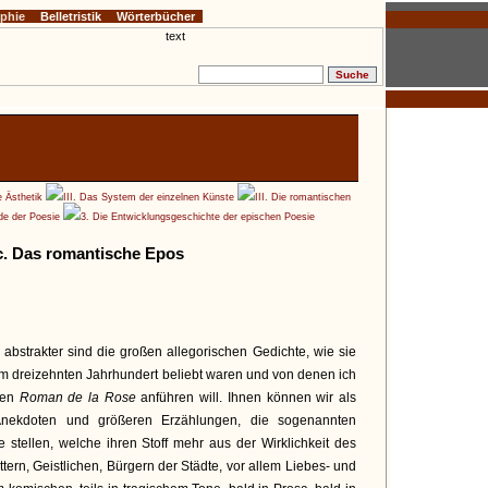
ophie
Belletristik
Wörterbücher
e Ästhetik
III. Das System der einzelnen Künste
III. Die romantischen
de der Poesie
3. Die Entwicklungsgeschichte der epischen Poesie
c. Das romantische Epos
 abstrakter sind die großen allegorischen Gedichte, wie sie
im dreizehnten Jahrhundert beliebt waren und von denen ich
ten
Roman de la Rose
anführen will. Ihnen können wir als
Anekdoten und größeren Erzählungen, die sogenannten
e stellen, welche ihren Stoff mehr aus der Wirklichkeit des
ern, Geistlichen, Bürgern der Städte, vor allem Liebes- und