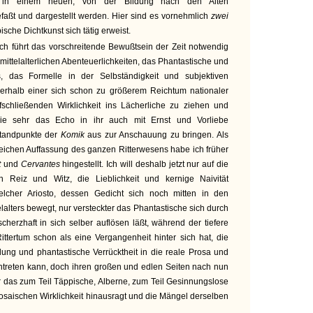
en in einem neuen, von der Bildung nach den Alten
aßt und dargestellt werden. Hier sind es vornehmlich
zwei
sche Dichtkunst sich tätig erweist.
ich führt das vorschreitende Bewußtsein der Zeit notwendig
 mittelalterlichen Abenteuerlichkeiten, das Phantastische und
s, das Formelle in der Selbständigkeit und subjektiven
erhalb einer sich schon zu größerem Reichtum nationaler
schließenden Wirklichkeit ins Lächerliche zu ziehen und
ie sehr das Echo in ihr auch mit Ernst und Vorliebe
Standpunkte der
Komik
aus zur Anschauung zu bringen. Als
treichen Auffassung des ganzen Ritterwesens habe ich früher
t
und
Cervantes
hingestellt. Ich will deshalb jetzt nur auf die
 Reiz und Witz, die Lieblichkeit und kernige Naivität
lcher Ariosto, dessen Gedicht sich noch mitten in den
alters bewegt, nur versteckter das Phantastische sich durch
cherzhaft in sich selber auflösen läßt, während der tiefere
tertum schon als eine Vergangenheit hinter sich hat, die
ldung und phantastische Verrücktheit in die reale Prosa und
treten kann, doch ihren großen und edlen Seiten nach nun
 das zum Teil Täppische, Alberne, zum Teil Gesinnungslose
osaischen Wirklichkeit hinausragt und die Mängel derselben