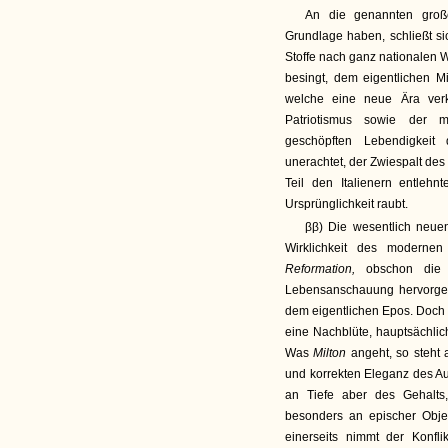
An die genannten groß
Grundlage haben, schließt s
Stoffe nach ganz nationalen 
besingt, dem eigentlichen Mi
welche eine neue Ära ver
Patriotismus sowie der 
geschöpften Lebendigkeit
unerachtet, der Zwiespalt de
Teil den Italienern entlehn
Ursprünglichkeit raubt.
ββ) Die wesentlich neue
Wirklichkeit des moderne
Reformation,
obschon die
Lebensanschauung hervorgeht
dem eigentlichen Epos. Doch 
eine Nachblüte, hauptsächlic
Was
Milton
angeht, so steht 
und korrekten Eleganz des Aus
an Tiefe aber des Gehalts,
besonders an epischer Objek
einerseits nimmt der Konfl