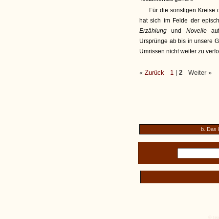
Für die sonstigen Kreise
hat sich im Felde der epis
Erzählung
und
Novelle
au
Ursprünge ab bis in unsere G
Umrissen nicht weiter zu verf
«
Zurück
1
|
2
Weiter »
b. Das 
© tex