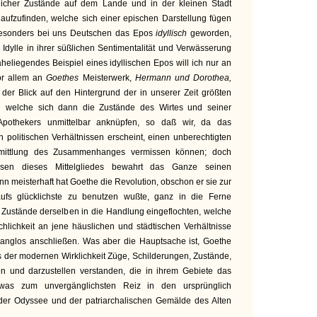
slicher Zustände auf dem Lande und in der kleinen Stadt
e aufzufinden, welche sich einer epischen Darstellung fügen
besonders bei uns Deutschen das Epos
idyllisch
geworden,
 Idylle in ihrer süßlichen Sentimentalität und Verwässerung
aheliegendes Beispiel eines idyllischen Epos will ich nur an
or allem an
Goethes
Meisterwerk,
Hermann und Dorothea,
 der Blick auf den Hintergrund der in unserer Zeit größten
an welche sich dann die Zustände des Wirtes und seiner
Apothekers unmittelbar anknüpfen, so daß wir, da das
n politischen Verhältnissen erscheint, einen unberechtigten
rmittlung des Zusammenhanges vermissen können; doch
sen dieses Mittelgliedes bewahrt das Ganze seinen
n meisterhaft hat Goethe die Revolution, obschon er sie zur
ufs glücklichste zu benutzen wußte, ganz in die Ferne
e Zustände derselben in die Handlung eingeflochten, welche
chlichkeit an jene häuslichen und städtischen Verhältnisse
anglos anschließen. Was aber die Hauptsache ist, Goethe
us der modernen Wirklichkeit Züge, Schilderungen, Zustände,
n und darzustellen verstanden, die in ihrem Gebiete das
was zum unvergänglichsten Reiz in den ursprünglich
der Odyssee und der patriarchalischen Gemälde des Alten