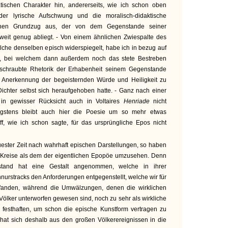
schen Charakter hin, andererseits, wie ich schon oben
der lyrische Aufschwung und die moralisch-didaktische
chen Grundzug aus, der von dem Gegenstande seiner
 weit genug abliegt. - Von einem ähnlichen Zwiespalte des
elche denselben episch widerspiegelt, habe ich in bezug auf
, bei welchem dann außerdem noch das stete Bestreben
geschraubte Rhetorik der Erhabenheit seinem Gegenstande
e Anerkennung der begeisternden Würde und Heiligkeit zu
Dichter selbst sich heraufgehoben hatte. - Ganz nach einer
in gewisser Rücksicht auch in Voltaires
Henriade
nicht
igstens bleibt auch hier die Poesie um so mehr etwas
ff, wie ich schon sagte, für das ursprüngliche Epos nicht
uester Zeit nach wahrhaft epischen Darstellungen, so haben
 Kreise als dem der eigentlichen Epopöe umzusehen. Denn
stand hat eine Gestalt angenommen, welche in ihrer
nurstracks den Anforderungen entgegenstellt, welche wir für
 fanden, während die Umwälzungen, denen die wirklichen
Völker unterworfen gewesen sind, noch zu sehr als wirkliche
g festhaften, um schon die epische Kunstform vertragen zu
hat sich deshalb aus den großen Völkerereignissen in die