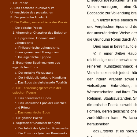
Ehebruchsgeschichten teils im
I. Die Poesie
Versen vortrugen, - eine G
A. Das poetische Kunstwerk im
Unterschiede des prosaischen
Boccaccio zur Vollendung bra
B. Der poetische Ausdruck
Ein
letzter
Kreis endlich 
C. Die Gattungsunterschiede der Poesie
und Vergilschen Epos und de
I. Die epische Poesie
1. Allgemeiner Charakter des Epischen
der unveränderten Weise der
a. Epigramme, Gnomen und
die Gründung Roms durch Äne
Lehrgedichte
Dies mag in betreff auf di
b. Philosophische Lehrgedichte,
Kosmogonien und Theogonien
γ) In einer
dritten
Haupt
c. Die eigentliche Epopöe
reichhaltige und nachwirke
2. Besondere Bestimmungen des
reineren Kunstgeschmack 
eigentlichen Epos
Verschmelzen sich jedoch häuf
a. Der epische Weltzustand
b. Die individuelle epische Handlung
den Indern, Arabern sowie 
c. Das Epos als einheitsvolle Totalität
vielseitigen Entwicklung
3. Die Entwicklungsgeschichte der
Wissenschaften und ihres Einfl
epischen Poesie
a. Das orientalische Epos
Religion, Staatszuständen, Sit
b. Das klassische Epos der Griechen
die epische Poesie sowohl de
und Römer
Formen, deren geschichtliche
c. Das romantische Epos
zurückführen kann. Es lass
II. Die lyrische Poesie
1. Allgemeiner Charakter der Lyrik
herausheben.
a. Der Inhalt des lyrischen Kunstwerks
αα)
Erstens
ist es noch
b. Die Form des lyrischen Kunstwerks