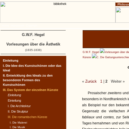
Philos
Home
Impressum
Copyright
G.W.F. Hegel
-
Vorlesungen über die Ästhetik
(1835-1838)
G.W.F. Hegel
Vorlesungen über di
Künste
C. Die Gattungsunterschie
Einleitung
I. Die Idee des Kunstschönen oder das
Ideal
II. Entwicklung des Ideals zu den
besonderen Formen des
«
Zurück
1
|
2
Weiter »
Kunstschönen
III. Das System der einzelnen Künste
Prosaischer
zweitens
und
Einleitung
besonders in Nordfrankreich 
Einteilung
als Beispiel nur den bekann
I. Die Architektur
Gegensatz die vielfachen 
II. Die Skulptur
III. Die romantischen Künste
fabliaux
und
contes,
zur Seit
I. Die Malerei
Tages hernahmen und von Ritt
I. Die Musik