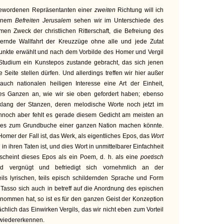
gewordenen Repräsentanten einer
zweiten
Richtung will ich
einem
Befreiten Jerusalem
sehen wir im Unterschiede des
en Zweck der christlichen Ritterschaft, die Befreiung des
bernde Wallfahrt der Kreuzzüge ohne alle und jede Zutat
unkte erwählt und nach dem Vorbilde des Homer und Vergil
 Studium ein Kunstepos zustande gebracht, das sich jenen
e Seite stellen dürfen. Und allerdings treffen wir hier außer
auch nationalen heiligen Interesse eine Art der Einheit,
es Ganzen an, wie wir sie oben gefordert haben; ebenso
lang der Stanzen, deren melodische Worte noch jetzt im
nnoch aber fehlt es gerade diesem Gedicht am meisten an
he es zum Grundbuche einer ganzen Nation machen könnte.
Homer der Fall ist, das Werk, als eigentliches Epos, das
Wort
n in ihren Taten ist, und dies Wort in unmittelbarer Einfachheit
erscheint dieses Epos als ein Poem, d. h. als eine
poetisch
nd vergnügt und befriedigt sich vornehmlich an der
ils lyrischen, teils episch schildernden Sprache und Form
Tasso sich auch in betreff auf die Anordnung des epischen
nommen hat, so ist es für den ganzen Geist der Konzeption
hlich das Einwirken Vergils, das wir nicht eben zum Vorteil
 wiedererkennen.