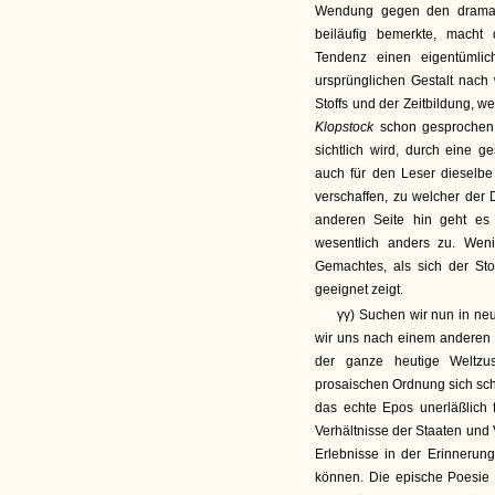
Wendung gegen den dramati
beiläufig bemerkte, macht 
Tendenz einen eigentümli
ursprünglichen Gestalt nach
Stoffs und der Zeitbildung, w
Klopstock
schon gesprochen
sichtlich wird, durch eine 
auch für den Leser dieselb
verschaffen, zu welcher der 
anderen Seite hin geht es 
wesentlich anders zu. Wen
Gemachtes, als sich der Sto
geeignet zeigt.
γγ) Suchen wir nun in ne
wir uns nach einem anderen
der ganze heutige Weltzu
prosaischen Ordnung sich sch
das echte Epos unerläßlich
Verhältnisse der Staaten und 
Erlebnisse in der Erinnerun
können. Die epische Poesie 