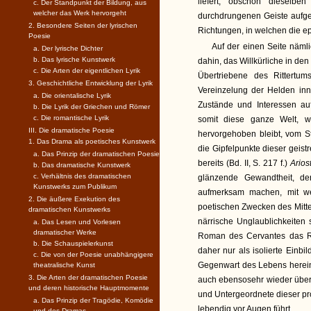
liefert, obschon dieselb
c. Der Standpunkt der Bildung, aus
welcher das Werk hervorgeht
durchdrungenen Geiste aufgef
2. Besondere Seiten der lyrischen
Richtungen, in welchen die epi
Poesie
Auf der einen Seite näml
a. Der lyrische Dichter
b. Das lyrische Kunstwerk
dahin, das Willkürliche in den
c. Die Arten der eigentlichen Lyrik
Übertriebene des Rittertum
3. Geschichtliche Entwicklung der Lyrik
Vereinzelung der Helden inn
a. Die orientalische Lyrik
Zustände und Interessen auf
b. Die Lyrik der Griechen und Römer
c. Die romantische Lyrik
somit diese ganze Welt, w
III. Die dramatische Poesie
hervorgehoben bleibt, vom 
1. Das Drama als poetisches Kunstwerk
die Gipfelpunkte dieser geis
a. Das Prinzip der dramatischen Poesie
bereits (Bd. II, S. 217 f.)
Arios
b. Das dramatische Kunstwerk
c. Verhältnis des dramatischen
glänzende Gewandtheit, den
Kunstwerks zum Publikum
aufmerksam machen, mit we
2. Die äußere Exekution des
poetischen Zwecken des Mittel
dramatischen Kunstwerks
närrische Unglaublichkeiten s
a. Das Lesen und Vorlesen
dramatischer Werke
Roman des Cervantes das Rit
b. Die Schauspielerkunst
daher nur als isolierte Einbi
c. Die von der Poesie unabhängigere
Gegenwart des Lebens herein
theatralische Kunst
3. Die Arten der dramatischen Poesie
auch ebensosehr wieder über
und deren historische Hauptmomente
und Untergeordnete dieser pr
a. Das Prinzip der Tragödie, Komödie
lebendig vor Augen führt.
und des Dramas