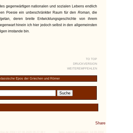
 des gegenwärtigen nationalen und sozialen Lebens endlich
chen Poesie ein unbeschränkter Raum für den
Roman,
die
fgetan, deren breite Entwicklungsgeschichte von ihrem
egenwart hinein ich hier jedoch selbst in den allgemeinsten
olgen imstande bin.
TO TOP
DRUCKVERSION
WEITEREMPFEHLEN
klassische Epos der Griechen und Römer
Share
tlog.de 2004 • 07.08.2026 06:27:38 •
Seite zuletzt aktualisiert: 14.09.2004