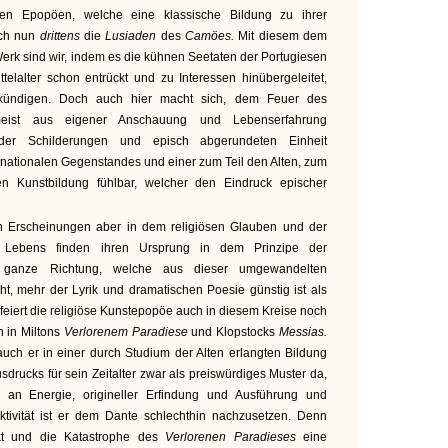
en Epopöen, welche eine klassische Bildung zu ihrer
ich nun
drittens
die
Lusiaden
des
Camöes.
Mit diesem dem
Werk sind wir, indem es die kühnen Seetaten der Portugiesen
ttelalter schon entrückt und zu Interessen hinübergeleitet,
kündigen. Doch auch hier macht sich, dem Feuer des
meist aus eigener Anschauung und Lebenserfahrung
 der Schilderungen und episch abgerundeten Einheit
s nationalen Gegenstandes und einer zum Teil den Alten, zum
ten Kunstbildung fühlbar, welcher den Eindruck epischer
n Erscheinungen aber in dem religiösen Glauben und der
n Lebens finden ihren Ursprung in dem Prinzipe der
 ganze Richtung, welche aus dieser umgewandelten
, mehr der Lyrik und dramatischen Poesie günstig ist als
feiert die religiöse Kunstepopöe auch in diesem Kreise noch
h in Miltons
Verlorenem Paradiese
und Klopstocks
Messias.
auch er in einer durch Studium der Alten erlangten Bildung
drucks für sein Zeitalter zwar als preiswürdiges Muster da,
 an Energie, origineller Erfindung und Ausführung und
tivität ist er dem Dante schlechthin nachzusetzen. Denn
ikt und die Katastrophe des
Verlorenen Paradieses
eine