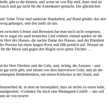
ißt, gibt es die kleinen, und wenn sie von Rip sind, dann sind sie
nzösisch und gar nicht für die Amerikaner gemacht. Die glücklichen
nd. Seine Texte sind sauberste Handarbeit, auf Rand genäht, das sitzt
hweg gelungen, und drei mehr als das.
reit zwischen Gémier und Bernstein hat man noch nicht vergessen,
m er sogar ein sanft ironisches Lied widmet, einmal spielen sie die
ackte Herr des Hauses, die nackte Dame des Hauses, und der Präsident
er Provinz hat einen langen Rock und fällt peinlich auf. Worauf sie
e für die Moral und gegen den Regen zwei spitze Trichter …
 der Herr Direktor und die Girls, und, richtig, die Autoren – und
 es gar nicht gibt; und nimmt von dem Interviewer Geld, und als der
zerlumpten Bettlerkleidern, mit einem Körbchen in der Hand, und
Jammerlied ab, in dem sie herausplärrt, dass sie nichts zu essen habe,
naufgerufen: »Gründen Sie doch eine Mistinguett-GmbH. – das soll
ann sie von neuem: