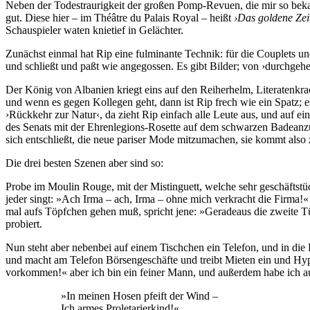
Neben der Todestraurigkeit der großen Pomp-Revuen, die mir so bekann
gut. Diese hier – im Théâtre du Palais Royal – heißt
›Das goldene Zeit
Schauspieler waten knietief in Gelächter.
Zunächst einmal hat Rip eine fulminante Technik: für die Couplets und
und schließt und paßt wie angegossen. Es gibt Bilder; von ›durchgeh
Der König von Albanien kriegt eins auf den Reiherhelm, Literatenkra
und wenn es gegen Kollegen geht, dann ist Rip frech wie ein Spatz; es
›Rückkehr zur Natur‹, da zieht Rip einfach alle Leute aus, und auf ei
des Senats mit der Ehrenlegions-Rosette auf dem schwarzen Badeanzug,
sich entschließt, die neue pariser Mode mitzumachen, sie kommt also
Die drei besten Szenen aber sind so:
Probe im Moulin Rouge, mit der Mistinguett, welche sehr geschäftstüc
jeder singt: »Ach Irma – ach, Irma – ohne mich verkracht die Firma!« 
mal aufs Töpfchen gehen muß, spricht jene: »Geradeaus die zweite Tü
probiert.
Nun steht aber nebenbei auf einem Tischchen ein Telefon, und in die Pr
und macht am Telefon Börsengeschäfte und treibt Mieten ein und Hy
vorkommen!« aber ich bin ein feiner Mann, und außerdem habe ich a
»In meinen Hosen pfeift der Wind –
Ich armes Proletarierkind!«