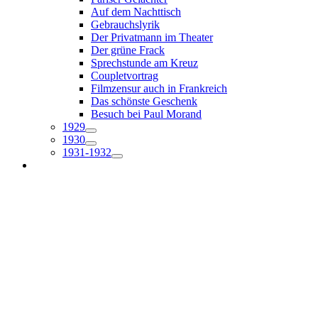
Auf dem Nachttisch
Gebrauchslyrik
Der Privatmann im Theater
Der grüne Frack
Sprechstunde am Kreuz
Coupletvortrag
Filmzensur auch in Frankreich
Das schönste Geschenk
Besuch bei Paul Morand
1929
1930
1931-1932