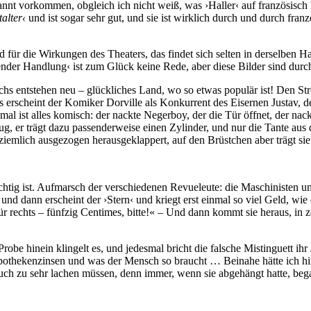
t vorkommen, obgleich ich nicht weiß, was ›Haller‹ auf französisch he
alter‹
und ist sogar sehr gut, und sie ist wirklich durch und durch fra
 für die Wirkungen des Theaters, das findet sich selten in derselben Ha
ender Handlung‹ ist zum Glück keine Rede, aber diese Bilder sind durc
chs entstehen neu – glückliches Land, wo so etwas populär ist! Den St
 erscheint der Komiker Dorville als Konkurrent des Eisernen Justav, de
nmal ist alles komisch: der nackte Negerboy, der die Tür öffnet, der n
 er trägt dazu passenderweise einen Zylinder, und nur die Tante aus d
 ziemlich ausgezogen herausgeklappert, auf den Brüstchen aber trägt si
htig ist. Aufmarsch der verschiedenen Revueleute: die Maschinisten und
und dann erscheint der ›Stern‹ und kriegt erst einmal so viel Geld, wie
r rechts – fünfzig Centimes, bitte!« – Und dann kommt sie heraus, in 
obe hinein klingelt es, und jedesmal bricht die falsche Mistinguett ihr 
pothekenzinsen und was der Mensch so braucht … Beinahe hätte ich hi
uch zu sehr lachen müssen, denn immer, wenn sie abgehängt hatte, beg