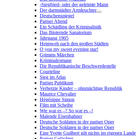
›Siegfried‹ oder der geleimte Mann
Der darmstädter Armleuchter
Deutschenspiegel
Pariser Abend
Ein Schädling der Kriminalistik
Das flüsternde Sanatorium
Jahrgang 1905
Heimweh nach den großen Städten
O you my sweet evening star!
Grimms Märchen
Kriminalromane
Die Republikanische Beschwerdestelle
Courteline
Sieg im Atlas
Pariser Publikum
Verhetzte Kinder – ohnmächtige Republik
Maurice Chevalier
Hégésippe Simon
Film mit Scheibe
Wie war es –? So war es –!
Malende Eisenbahner
Deutsche Soldaten in der pariser Oper
Deutsche Soldaten in der pariser Oper
Eine Yvette Guilbert gilt nichts im eigenen Lande
Pariser Gelächter