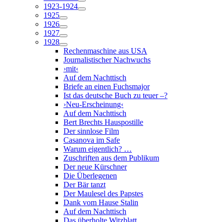
1923-1924
1925
1926
1927
1928
Rechenmaschine aus USA
Journalistischer Nachwuchs
›mit‹
Auf dem Nachttisch
Briefe an einen Fuchsmajor
Ist das deutsche Buch zu teuer –?
›Neu-Erscheinung‹
Auf dem Nachttisch
Bert Brechts Hauspostille
Der sinnlose Film
Casanova im Safe
Warum eigentlich? …
Zuschriften aus dem Publikum
Der neue Kürschner
Die Überlegenen
Der Bär tanzt
Der Maulesel des Papstes
Dank vom Hause Stalin
Auf dem Nachttisch
Das überholte Witzblatt