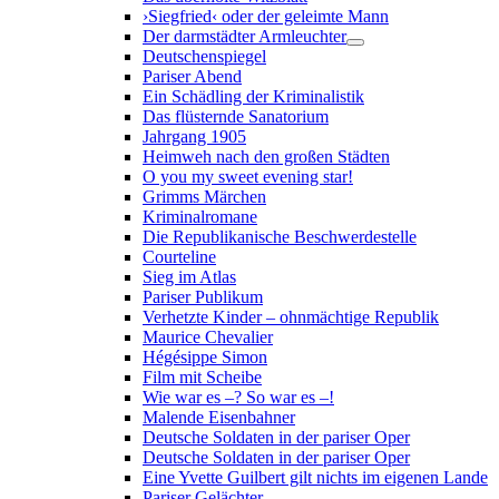
›Siegfried‹ oder der geleimte Mann
Der darmstädter Armleuchter
Deutschenspiegel
Pariser Abend
Ein Schädling der Kriminalistik
Das flüsternde Sanatorium
Jahrgang 1905
Heimweh nach den großen Städten
O you my sweet evening star!
Grimms Märchen
Kriminalromane
Die Republikanische Beschwerdestelle
Courteline
Sieg im Atlas
Pariser Publikum
Verhetzte Kinder – ohnmächtige Republik
Maurice Chevalier
Hégésippe Simon
Film mit Scheibe
Wie war es –? So war es –!
Malende Eisenbahner
Deutsche Soldaten in der pariser Oper
Deutsche Soldaten in der pariser Oper
Eine Yvette Guilbert gilt nichts im eigenen Lande
Pariser Gelächter