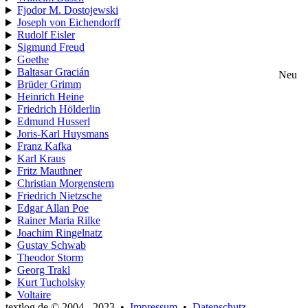
Fjodor M. Dostojewski
Joseph von Eichendorff
Rudolf Eisler
Sigmund Freud
Goethe
Baltasar Gracián
Neu
Brüder Grimm
Heinrich Heine
Friedrich Hölderlin
Edmund Husserl
Joris-Karl Huysmans
Franz Kafka
Karl Kraus
Fritz Mauthner
Christian Morgenstern
Friedrich Nietzsche
Edgar Allan Poe
Rainer Maria Rilke
Joachim Ringelnatz
Gustav Schwab
Theodor Storm
Georg Trakl
Kurt Tucholsky
Voltaire
textlog.de © 2004 - 2023
•
Impressum
•
Datenschutz