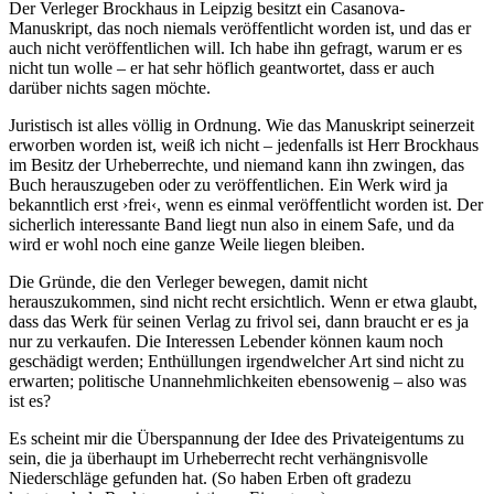
Der Verleger Brockhaus in Leipzig besitzt ein Casanova-
Manuskript, das noch niemals veröffentlicht worden ist, und das er
auch nicht veröffentlichen will. Ich habe ihn gefragt, warum er es
nicht tun wolle – er hat sehr höflich geantwortet, dass er auch
darüber nichts sagen möchte.
Juristisch ist alles völlig in Ordnung. Wie das Manuskript seinerzeit
erworben worden ist, weiß ich nicht – jedenfalls ist Herr Brockhaus
im Besitz der Urheberrechte, und niemand kann ihn zwingen, das
Buch herauszugeben oder zu veröffentlichen. Ein Werk wird ja
bekanntlich erst ›frei‹, wenn es einmal veröffentlicht worden ist. Der
sicherlich interessante Band liegt nun also in einem Safe, und da
wird er wohl noch eine ganze Weile liegen bleiben.
Die Gründe, die den Verleger bewegen, damit nicht
herauszukommen, sind nicht recht ersichtlich. Wenn er etwa glaubt,
dass das Werk für seinen Verlag zu frivol sei, dann braucht er es ja
nur zu verkaufen. Die Interessen Lebender können kaum noch
geschädigt werden; Enthüllungen irgendwelcher Art sind nicht zu
erwarten; politische Unannehmlichkeiten ebensowenig – also was
ist es?
Es scheint mir die Überspannung der Idee des Privateigentums zu
sein, die ja überhaupt im Urheberrecht recht verhängnisvolle
Niederschläge gefunden hat. (So haben Erben oft gradezu