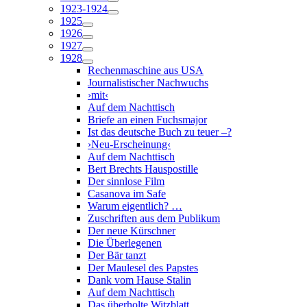
1923-1924
1925
1926
1927
1928
Rechenmaschine aus USA
Journalistischer Nachwuchs
›mit‹
Auf dem Nachttisch
Briefe an einen Fuchsmajor
Ist das deutsche Buch zu teuer –?
›Neu-Erscheinung‹
Auf dem Nachttisch
Bert Brechts Hauspostille
Der sinnlose Film
Casanova im Safe
Warum eigentlich? …
Zuschriften aus dem Publikum
Der neue Kürschner
Die Überlegenen
Der Bär tanzt
Der Maulesel des Papstes
Dank vom Hause Stalin
Auf dem Nachttisch
Das überholte Witzblatt