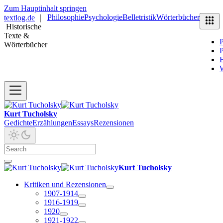
Zum Hauptinhalt springen
Philosophie
Psychologie
Belletristik
Wörterbücher
textlog.de
❘
Historische
Texte &
P
Wörterbücher
P
B
Kurt Tucholsky
Gedichte
Erzählungen
Essays
Rezensionen
Kurt Tucholsky
Kritiken und Rezensionen
1907-1914
1916-1919
1920
1921-1922