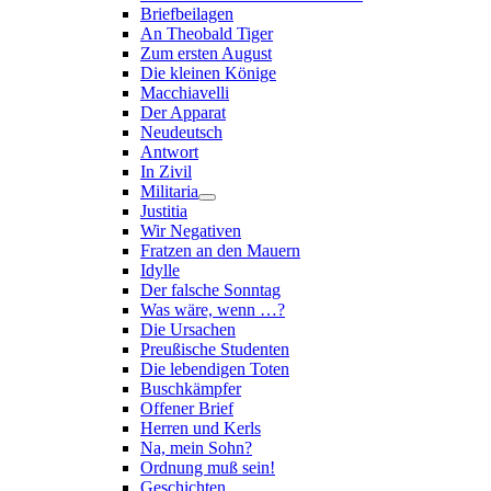
Briefbeilagen
An Theobald Tiger
Zum ersten August
Die kleinen Könige
Macchiavelli
Der Apparat
Neudeutsch
Antwort
In Zivil
Militaria
Justitia
Wir Negativen
Fratzen an den Mauern
Idylle
Der falsche Sonntag
Was wäre, wenn …?
Die Ursachen
Preußische Studenten
Die lebendigen Toten
Buschkämpfer
Offener Brief
Herren und Kerls
Na, mein Sohn?
Ordnung muß sein!
Geschichten