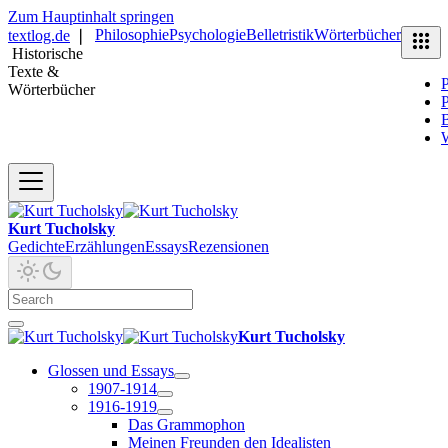
Zum Hauptinhalt springen
Philosophie
Psychologie
Belletristik
Wörterbücher
textlog.de
❘
Historische
Texte &
P
Wörterbücher
P
B
Kurt Tucholsky
Gedichte
Erzählungen
Essays
Rezensionen
Kurt Tucholsky
Glossen und Essays
1907-1914
1916-1919
Das Grammophon
Meinen Freunden den Idealisten