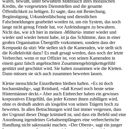
waren, bewußt, unter bewußtem Mißbrauch ihres moralischen
Kredits, die vorgesetzten Dienststellen und die gesamte
Öffentlichkeit zu belügen. Er sagte, dass mit Bestechung,
Begünstigung, Urkundenfälschung und dienstlichen
Falschmeldungen gearbeitet worden ist, um ein System, das noch
lange nicht genug Feinde hat, vor Anfeindungen zu bewahren.
Nicht das, wie ich hier in meinen
›Militaria‹
immer wieder und
wieder und wieder betont habe, ist ja das Schlimme, dass in einer
großen Organisation Übergriffe vorkommen, sondern dass der
Kernpunkt da sitzt: Wie stellen sich die Kameraden, wie stellt sich
die Kollektivität dazu? Es muß gesagt werden, dass noch der letzte
Verbrecher, wenn er nur Offizier ist, von seinen Kameraden in
einem ganz falsch angebrachten Zusammengehörigkeitsgefühl
gestützt und geschützt wird. Sie halten zusammen wie die Kletten.
Dann müssen sie sich auch zusammen bewerten lassen.
Kleine menschliche Einzelheiten bleiben haften. »Es ist doch
hochanständig«, sagt Reinhard, »daß Kessel noch heute seine
Hintermänner deckt.« Aber auch Einbrecher haben ein gewisses
korporatives Ehrgefühl, das jeder Kenner ihnen zubilligen wird,
ohne es deshalb anders als losgelöst von seinen Trägern hoch zu
bewerten. In allen Betrachtungen wird fast immer vergessen, dass
der Urgrund dieser Dinge kriminell ist, und dass ein Befehl und eine
Anordnung irgendeines Gehaltsempfängers eine verbrecherische
Handlung nicht sakrosankt machen. »Der Oberst«, sagt ein junger