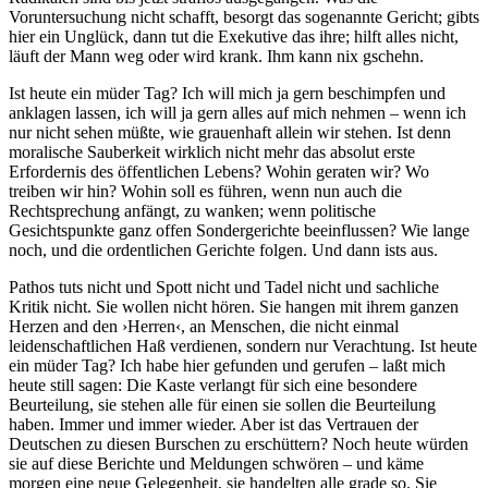
Voruntersuchung nicht schafft, besorgt das sogenannte Gericht; gibts
hier ein Unglück, dann tut die Exekutive das ihre; hilft alles nicht,
läuft der Mann weg oder wird krank. Ihm kann nix gschehn.
Ist heute ein müder Tag? Ich will mich ja gern beschimpfen und
anklagen lassen, ich will ja gern alles auf mich nehmen – wenn ich
nur nicht sehen müßte, wie grauenhaft allein wir stehen. Ist denn
moralische Sauberkeit wirklich nicht mehr das absolut erste
Erfordernis des öffentlichen Lebens? Wohin geraten wir? Wo
treiben wir hin? Wohin soll es führen, wenn nun auch die
Rechtsprechung anfängt, zu wanken; wenn politische
Gesichtspunkte ganz offen Sondergerichte beeinflussen? Wie lange
noch, und die ordentlichen Gerichte folgen. Und dann ists aus.
Pathos tuts nicht und Spott nicht und Tadel nicht und sachliche
Kritik nicht. Sie wollen nicht hören. Sie hangen mit ihrem ganzen
Herzen and den ›Herren‹, an Menschen, die nicht einmal
leidenschaftlichen Haß verdienen, sondern nur Verachtung. Ist heute
ein müder Tag? Ich habe hier gefunden und gerufen – laßt mich
heute still sagen: Die Kaste verlangt für sich eine besondere
Beurteilung, sie stehen alle für einen sie sollen die Beurteilung
haben. Immer und immer wieder. Aber ist das Vertrauen der
Deutschen zu diesen Burschen zu erschüttern? Noch heute würden
sie auf diese Berichte und Meldungen schwören – und käme
morgen eine neue Gelegenheit, sie handelten alle grade so. Sie