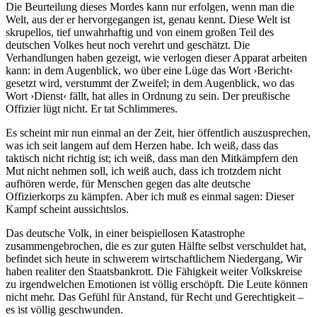
Die Beurteilung dieses Mordes kann nur erfolgen, wenn man die
Welt, aus der er hervorgegangen ist, genau kennt. Diese Welt ist
skrupellos, tief unwahrhaftig und von einem großen Teil des
deutschen Volkes heut noch verehrt und geschätzt. Die
Verhandlungen haben gezeigt, wie verlogen dieser Apparat arbeiten
kann: in dem Augenblick, wo über eine Lüge das Wort ›Bericht‹
gesetzt wird, verstummt der Zweifel; in dem Augenblick, wo das
Wort ›Dienst‹ fällt, hat alles in Ordnung zu sein. Der preußische
Offizier lügt nicht. Er tat Schlimmeres.
Es scheint mir nun einmal an der Zeit, hier öffentlich auszusprechen,
was ich seit langem auf dem Herzen habe. Ich weiß, dass das
taktisch nicht richtig ist; ich weiß, dass man den Mitkämpfern den
Mut nicht nehmen soll, ich weiß auch, dass ich trotzdem nicht
aufhören werde, für Menschen gegen das alte deutsche
Offizierkorps zu kämpfen. Aber ich muß es einmal sagen: Dieser
Kampf scheint aussichtslos.
Das deutsche Volk, in einer beispiellosen Katastrophe
zusammengebrochen, die es zur guten Hälfte selbst verschuldet hat,
befindet sich heute in schwerem wirtschaftlichem Niedergang, Wir
haben realiter den Staatsbankrott. Die Fähigkeit weiter Volkskreise
zu irgendwelchen Emotionen ist völlig erschöpft. Die Leute können
nicht mehr. Das Gefühl für Anstand, für Recht und Gerechtigkeit –
es ist völlig geschwunden.