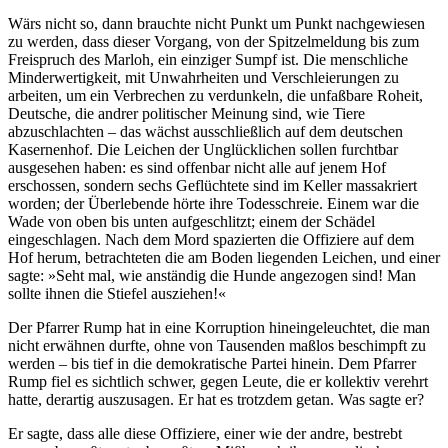
Wärs nicht so, dann brauchte nicht Punkt um Punkt nachgewiesen
zu werden, dass dieser Vorgang, von der Spitzelmeldung bis zum
Freispruch des Marloh, ein einziger Sumpf ist. Die menschliche
Minderwertigkeit, mit Unwahrheiten und Verschleierungen zu
arbeiten, um ein Verbrechen zu verdunkeln, die unfaßbare Roheit,
Deutsche, die andrer politischer Meinung sind, wie Tiere
abzuschlachten – das wächst ausschließlich auf dem deutschen
Kasernenhof. Die Leichen der Unglücklichen sollen furchtbar
ausgesehen haben: es sind offenbar nicht alle auf jenem Hof
erschossen, sondern sechs Geflüchtete sind im Keller massakriert
worden; der Überlebende hörte ihre Todesschreie. Einem war die
Wade von oben bis unten aufgeschlitzt; einem der Schädel
eingeschlagen. Nach dem Mord spazierten die Offiziere auf dem
Hof herum, betrachteten die am Boden liegenden Leichen, und einer
sagte: »Seht mal, wie anständig die Hunde angezogen sind! Man
sollte ihnen die Stiefel ausziehen!«
Der Pfarrer Rump hat in eine Korruption hineingeleuchtet, die man
nicht erwähnen durfte, ohne von Tausenden maßlos beschimpft zu
werden – bis tief in die demokratische Partei hinein. Dem Pfarrer
Rump fiel es sichtlich schwer, gegen Leute, die er kollektiv verehrt
hatte, derartig auszusagen. Er hat es trotzdem getan. Was sagte er?
Er sagte, dass alle diese Offiziere, einer wie der andre, bestrebt