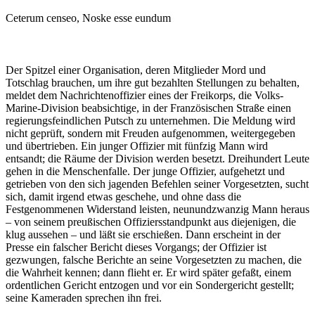
Ceterum censeo, Noske esse eundum
Der Spitzel einer Organisation, deren Mitglieder Mord und
Totschlag brauchen, um ihre gut bezahlten Stellungen zu behalten,
meldet dem Nachrichtenoffizier eines der Freikorps, die Volks-
Marine-Division beabsichtige, in der Französischen Straße einen
regierungsfeindlichen Putsch zu unternehmen. Die Meldung wird
nicht geprüft, sondern mit Freuden aufgenommen, weitergegeben
und übertrieben. Ein junger Offizier mit fünfzig Mann wird
entsandt; die Räume der Division werden besetzt. Dreihundert Leute
gehen in die Menschenfalle. Der junge Offizier, aufgehetzt und
getrieben von den sich jagenden Befehlen seiner Vorgesetzten, sucht
sich, damit irgend etwas geschehe, und ohne dass die
Festgenommenen Widerstand leisten, neunundzwanzig Mann heraus
– von seinem preußischen Offiziersstandpunkt aus diejenigen, die
klug aussehen – und läßt sie erschießen. Dann erscheint in der
Presse ein falscher Bericht dieses Vorgangs; der Offizier ist
gezwungen, falsche Berichte an seine Vorgesetzten zu machen, die
die Wahrheit kennen; dann flieht er. Er wird später gefaßt, einem
ordentlichen Gericht entzogen und vor ein Sondergericht gestellt;
seine Kameraden sprechen ihn frei.