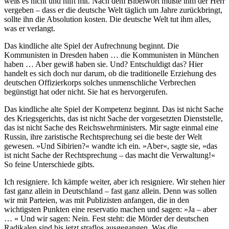
weiß es nicht und hilft mit. Nach dem Bibelwort müßte ihm der Herr
vergeben – dass er die deutsche Welt täglich um Jahre zurückbringt,
sollte ihn die Absolution kosten. Die deutsche Welt tut ihm alles,
was er verlangt.
Das kindliche alte Spiel der Aufrechnung beginnt. Die
Kommunisten in Dresden haben … die Kommunisten in München
haben … Aber gewiß haben sie. Und? Entschuldigt das? Hier
handelt es sich doch nur darum, ob die traditionelle Erziehung des
deutschen Offizierkorps solches unmenschliche Verbrechen
begünstigt hat oder nicht. Sie hat es hervorgerufen.
Das kindliche alte Spiel der Kompetenz beginnt. Das ist nicht Sache
des Kriegsgerichts, das ist nicht Sache der vorgesetzten Dienststelle,
das ist nicht Sache des Reichswehrministers. Mir sagte einmal eine
Russin, ihre zaristische Rechtsprechung sei die beste der Welt
gewesen. »Und Sibirien?« wandte ich ein. »Aber«, sagte sie, »das
ist nicht Sache der Rechtsprechung – das macht die Verwaltung!«
So feine Unterschiede gibts.
Ich resigniere. Ich kämpfe weiter, aber ich resigniere. Wir stehen hier
fast ganz allein in Deutschland – fast ganz allein. Denn was sollen
wir mit Parteien, was mit Publizisten anfangen, die in den
wichtigsten Punkten eine reservatio machen und sagen: »Ja – aber
… « Und wir sagen: Nein. Fest steht: die Mörder der deutschen
Radikalen sind bis jetzt straflos ausgegangen. Was die