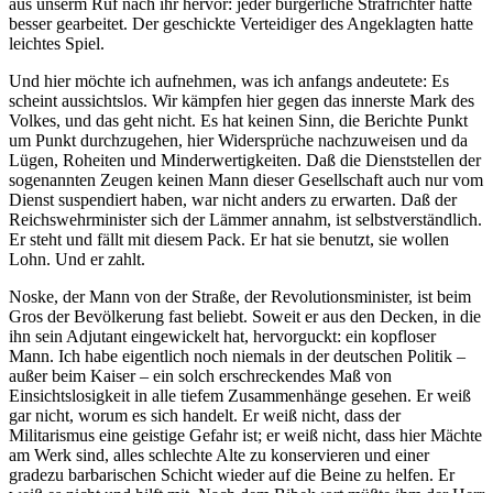
aus unserm Ruf nach ihr hervor: jeder bürgerliche Strafrichter hätte
besser gearbeitet. Der geschickte Verteidiger des Angeklagten hatte
leichtes Spiel.
Und hier möchte ich aufnehmen, was ich anfangs andeutete: Es
scheint aussichtslos. Wir kämpfen hier gegen das innerste Mark des
Volkes, und das geht nicht. Es hat keinen Sinn, die Berichte Punkt
um Punkt durchzugehen, hier Widersprüche nachzuweisen und da
Lügen, Roheiten und Minderwertigkeiten. Daß die Dienststellen der
sogenannten Zeugen keinen Mann dieser Gesellschaft auch nur vom
Dienst suspendiert haben, war nicht anders zu erwarten. Daß der
Reichswehrminister sich der Lämmer annahm, ist selbstverständlich.
Er steht und fällt mit diesem Pack. Er hat sie benutzt, sie wollen
Lohn. Und er zahlt.
Noske, der Mann von der Straße, der Revolutionsminister, ist beim
Gros der Bevölkerung fast beliebt. Soweit er aus den Decken, in die
ihn sein Adjutant eingewickelt hat, hervorguckt: ein kopfloser
Mann. Ich habe eigentlich noch niemals in der deutschen Politik –
außer beim Kaiser – ein solch erschreckendes Maß von
Einsichtslosigkeit in alle tiefem Zusammenhänge gesehen. Er weiß
gar nicht, worum es sich handelt. Er weiß nicht, dass der
Militarismus eine geistige Gefahr ist; er weiß nicht, dass hier Mächte
am Werk sind, alles schlechte Alte zu konservieren und einer
gradezu barbarischen Schicht wieder auf die Beine zu helfen. Er