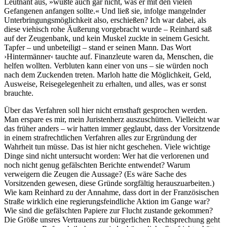
Leutnant aus, »wußte auch gar nicht, was er mit den vielen
Gefangenen anfangen sollte.« Und ließ sie, infolge mangelnder
Unterbringungsmöglichkeit also, erschießen? Ich war dabei, als
diese viehisch rohe Äußerung vorgebracht wurde – Reinhard saß
auf der Zeugenbank, und kein Muskel zuckte in seinem Gesicht.
Tapfer – und unbeteiligt – stand er seinen Mann. Das Wort
›Hintermänner‹ tauchte auf. Finanzleute waren da, Menschen, die
helfen wollten. Verbluten kann einer von uns – sie würden noch
nach dem Zuckenden treten. Marloh hatte die Möglichkeit, Geld,
Ausweise, Reisegelegenheit zu erhalten, und alles, was er sonst
brauchte.
Über das Verfahren soll hier nicht ernsthaft gesprochen werden.
Man erspare es mir, mein Juristenherz auszuschütten. Vielleicht war
das früher anders – wir hatten immer geglaubt, dass der Vorsitzende
in einem strafrechtlichen Verfahren alles zur Ergründung der
Wahrheit tun müsse. Das ist hier nicht geschehen. Viele wichtige
Dinge sind nicht untersucht worden: Wer hat die verlorenen und
noch nicht genug gefälschten Berichte entwendet? Warum
verweigern die Zeugen die Aussage? (Es wäre Sache des
Vorsitzenden gewesen, diese Gründe sorgfältig herauszuarbeiten.)
Wie kam Reinhard zu der Annahme, dass dort in der Französischen
Straße wirklich eine regierungsfeindliche Aktion im Gange war?
Wie sind die gefälschten Papiere zur Flucht zustande gekommen?
Die Größe unsres Vertrauens zur bürgerlichen Rechtsprechung geht