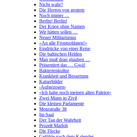
Nicht wahr?
Die Herren von gestern
Noch immer …
Berlin! Berlin!
Der Krieg ohne Namen
Wir hätten sollen …
Neuer Militarismus
»An alle Frontsoldaten!«
Eindrücke von einer Reise
Die baltischen Helden
Man muß dran glauben …
Präsentiert das … Gwä!
Bakterienkultur
Krankheit und Besserung
Kaiserbilder
›Aufgezogen‹
»Ich habe noch meinen alten Paletot«
Zwei Mann in Zivil
Die kleinen Parlamente
Motzstraße 38
Im Saal
Der Tag der Wahrheit
Prozeß Marloh
Die Flecke
Gefühle nach dem Kalender