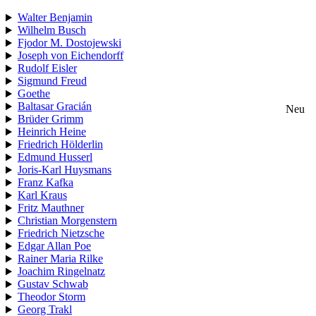
Walter Benjamin
Wilhelm Busch
Fjodor M. Dostojewski
Joseph von Eichendorff
Rudolf Eisler
Sigmund Freud
Goethe
Baltasar Gracián
Neu
Brüder Grimm
Heinrich Heine
Friedrich Hölderlin
Edmund Husserl
Joris-Karl Huysmans
Franz Kafka
Karl Kraus
Fritz Mauthner
Christian Morgenstern
Friedrich Nietzsche
Edgar Allan Poe
Rainer Maria Rilke
Joachim Ringelnatz
Gustav Schwab
Theodor Storm
Georg Trakl