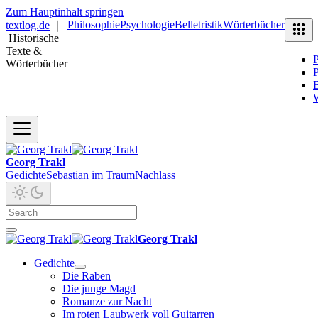
Zum Hauptinhalt springen
Philosophie
Psychologie
Belletristik
Wörterbücher
textlog.de
❘
Historische
Texte &
P
Wörterbücher
P
B
Georg Trakl
Gedichte
Sebastian im Traum
Nachlass
Georg Trakl
Gedichte
Die Raben
Die junge Magd
Romanze zur Nacht
Im roten Laubwerk voll Guitarren