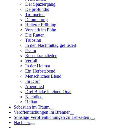
Der Spaziergang
De profundis
Trompeten
Dämmerung
Heiterer Frühling
Vorstadt im Föhn
Die Ratten
Trübsinn
In den Nachmittag geflüstert
Psalm
Rosenkranzlieder
Verfall
In der Heimat
Ein Herbstabend
Menschliches Elend
Im Dorf
Abendlied
Drei Blicke in einen Opal
Nachtlied
Helian
Sebastian im Traum
Veröffentlichungen im Brenner
Sonstige Veröffentlichungen zu Lebzeiten
Nachlass