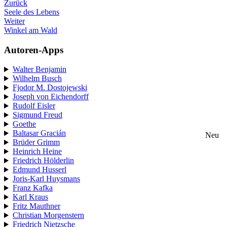
Zurück
Seele des Lebens
Weiter
Winkel am Wald
Autoren-Apps
Walter Benjamin
Wilhelm Busch
Fjodor M. Dostojewski
Joseph von Eichendorff
Rudolf Eisler
Sigmund Freud
Goethe
Baltasar Gracián
Neu
Brüder Grimm
Heinrich Heine
Friedrich Hölderlin
Edmund Husserl
Joris-Karl Huysmans
Franz Kafka
Karl Kraus
Fritz Mauthner
Christian Morgenstern
Friedrich Nietzsche