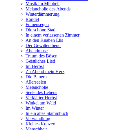
Musik im Mirabell
Melancholie des Abends
Winterdämmerung
Rondel
Frauensegen
Die schöne Stadt
In einem verlassenen Zimmer
An den Knaben Elis
Der Gewitterabend
Abendmuse
Traum des Bösen
Geistliches Lied
Im Herbst
Zu Abend mein Herz
Die Bauern
Allerseelen
Melancholie
Seele des Lebens
Verklärter Herbst
Winkel am Wald
Im Winter
In ein altes Stammbuch
Verwandlung
Kleines Konzert
Menschheit