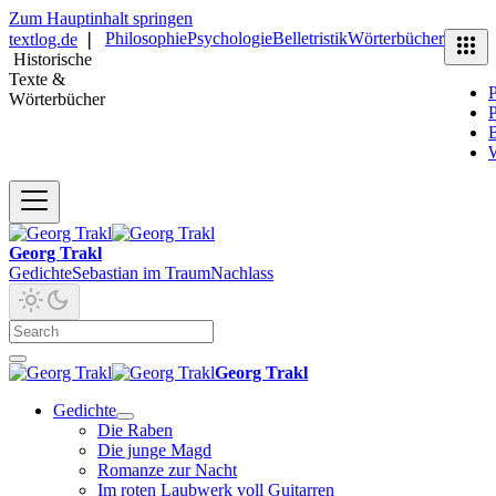
Zum Hauptinhalt springen
Philosophie
Psychologie
Belletristik
Wörterbücher
textlog.de
❘
Historische
Texte &
P
Wörterbücher
P
B
Georg Trakl
Gedichte
Sebastian im Traum
Nachlass
Georg Trakl
Gedichte
Die Raben
Die junge Magd
Romanze zur Nacht
Im roten Laubwerk voll Guitarren