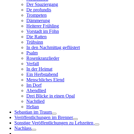
Der Spaziergang
De profundis
Trompeten
Dämmerung
Heiterer Frühling
Vorstadt im Föhn
Die Ratten
Trübsinn
In den Nachmittag geflüstert
Psalm
Rosenkranzlieder
Verfall
In der Heimat
Ein Herbstabend
Menschliches Elend
Im Dorf
Abendlied
Drei Blicke in einen Opal
Nachtlied
Helian
Sebastian im Traum
Veröffentlichungen im Brenner
Sonstige Veröffentlichungen zu Lebzeiten
Nachlass