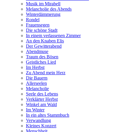
Musik im Mirabell
Melancholie des Abends
Winterdämmerung
Rondel
Frauensegen
Die schöne Stadt
In einem verlassenen Zimmer
An den Knaben Elis
Der Gewitterabend
Abendmuse
Traum des Bösen
Geistliches Lied
Im Herbst
Zu Abend mein Herz
Die Bauern
Allerseelen
Melancholie
Seele des Lebens
Verklärter Herbst
Winkel am Wald
Im Winter
In ein altes Stammbuch
Verwandlung
Kleines Konzert
Menschheit