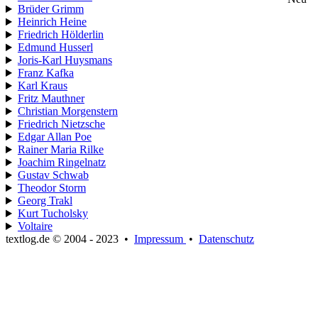
Brüder Grimm
Heinrich Heine
Friedrich Hölderlin
Edmund Husserl
Joris-Karl Huysmans
Franz Kafka
Karl Kraus
Fritz Mauthner
Christian Morgenstern
Friedrich Nietzsche
Edgar Allan Poe
Rainer Maria Rilke
Joachim Ringelnatz
Gustav Schwab
Theodor Storm
Georg Trakl
Kurt Tucholsky
Voltaire
textlog.de © 2004 - 2023
•
Impressum
•
Datenschutz