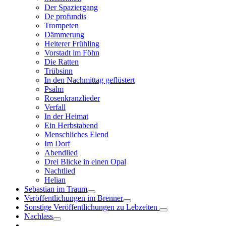
Der Spaziergang
De profundis
Trompeten
Dämmerung
Heiterer Frühling
Vorstadt im Föhn
Die Ratten
Trübsinn
In den Nachmittag geflüstert
Psalm
Rosenkranzlieder
Verfall
In der Heimat
Ein Herbstabend
Menschliches Elend
Im Dorf
Abendlied
Drei Blicke in einen Opal
Nachtlied
Helian
Sebastian im Traum
Veröffentlichungen im Brenner
Sonstige Veröffentlichungen zu Lebzeiten
Nachlass