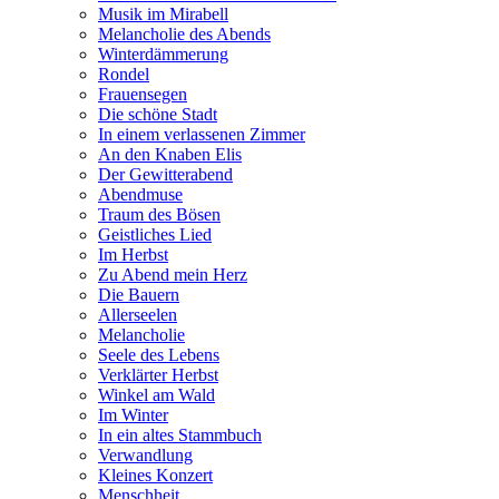
Musik im Mirabell
Melancholie des Abends
Winterdämmerung
Rondel
Frauensegen
Die schöne Stadt
In einem verlassenen Zimmer
An den Knaben Elis
Der Gewitterabend
Abendmuse
Traum des Bösen
Geistliches Lied
Im Herbst
Zu Abend mein Herz
Die Bauern
Allerseelen
Melancholie
Seele des Lebens
Verklärter Herbst
Winkel am Wald
Im Winter
In ein altes Stammbuch
Verwandlung
Kleines Konzert
Menschheit