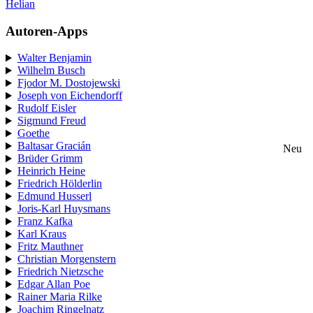
Helian
Autoren-Apps
Walter Benjamin
Wilhelm Busch
Fjodor M. Dostojewski
Joseph von Eichendorff
Rudolf Eisler
Sigmund Freud
Goethe
Baltasar Gracián
Neu
Brüder Grimm
Heinrich Heine
Friedrich Hölderlin
Edmund Husserl
Joris-Karl Huysmans
Franz Kafka
Karl Kraus
Fritz Mauthner
Christian Morgenstern
Friedrich Nietzsche
Edgar Allan Poe
Rainer Maria Rilke
Joachim Ringelnatz