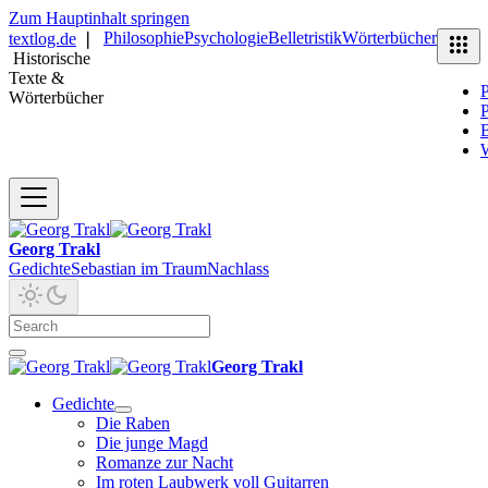
Zum Hauptinhalt springen
Philosophie
Psychologie
Belletristik
Wörterbücher
textlog.de
❘
Historische
Texte &
P
Wörterbücher
P
B
Georg Trakl
Gedichte
Sebastian im Traum
Nachlass
Georg Trakl
Gedichte
Die Raben
Die junge Magd
Romanze zur Nacht
Im roten Laubwerk voll Guitarren