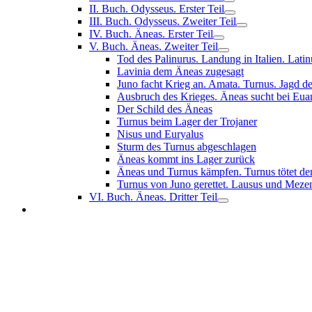
II. Buch. Odysseus. Erster Teil
III. Buch. Odysseus. Zweiter Teil
IV. Buch. Äneas. Erster Teil
V. Buch. Äneas. Zweiter Teil
Tod des Palinurus. Landung in Italien. Latin
Lavinia dem Äneas zugesagt
Juno facht Krieg an. Amata. Turnus. Jagd de
Ausbruch des Krieges. Äneas sucht bei Eua
Der Schild des Äneas
Turnus beim Lager der Trojaner
Nisus und Euryalus
Sturm des Turnus abgeschlagen
Äneas kommt ins Lager zurück
Äneas und Turnus kämpfen. Turnus tötet den
Turnus von Juno gerettet. Lausus und Meze
VI. Buch. Äneas. Dritter Teil