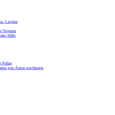
us. Lavinia
r Trojaner
nder Hilfe
 Pallas
ntius von Äneas erschlagen