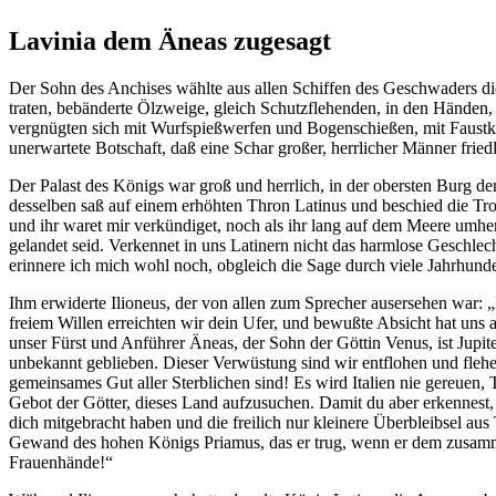
Lavinia dem Äneas zugesagt
Der Sohn des Anchises wählte aus allen Schiffen des Geschwaders die
traten, bebänderte Ölzweige, gleich Schutzflehenden, in den Händen, 
vergnügten sich mit Wurfspießwerfen und Bogenschießen, mit Faustka
unerwartete Botschaft, daß eine Schar großer, herrlicher Männer frie
Der Palast des Königs war groß und herrlich, in der obersten Burg de
desselben saß auf einem erhöhten Thron Latinus und beschied die Troj
und ihr waret mir verkündiget, noch als ihr lang auf dem Meere umher
gelandet seid. Verkennet in uns Latinern nicht das harmlose Geschlec
erinnere ich mich wohl noch, obgleich die Sage durch viele Jahrhund
Ihm erwiderte Ilioneus, der von allen zum Sprecher ausersehen war: 
freiem Willen erreichten wir dein Ufer, und bewußte Absicht hat uns a
unser Fürst und Anführer Äneas, der Sohn der Göttin Venus, ist Jupiters
unbekannt geblieben. Dieser Verwüstung sind wir entflohen und flehe
gemeinsames Gut aller Sterblichen sind! Es wird Italien nie gereuen
Gebot der Götter, dieses Land aufzusuchen. Damit du aber erkennest, 
dich mitgebracht haben und die freilich nur kleinere Überbleibsel aus
Gewand des hohen Königs Priamus, das er trug, wenn er dem zusamme
Frauenhände!“