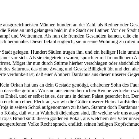
 ausgezeichnetsten Männer, hundert an der Zahl, als Redner oder Gesa
die Reise an und gelangten bald in die Stadt der Latiner. Vor der Sta
mpf und Wettrennen. Als nun die fremden Gesandten kamen, eilte ein B
dlich herannahe. Dieser befahl sogleich, sie in seine Wohnung zu rufen
r Stadt gelegen. Hundert Säulen trugen ihn, und ein heiliger Hain umr
aner vor sich. Als sie eingetreten waren, sprach er mit freundlichem An
irrtet. Möget ihr nun durch Stürme hierher verschlagen oder absichtlic
ht des Saturnus, das ohne Zwang und Gesetz Billigkeit übt und den alt
erte verdunkelt ist, daß euer Ahnherr Dardanus aus dieser unserer Geg
„Kein Orkan hat uns an dein Gestade genötigt, erhabener Sohn des Faun
n dasselbe geführt. Wir sind aus einem herrlichen Reiche vertrieben wor
 Enkel, und er selbst ist es, der uns in deinen Palast gesendet hat. Den 
n euch um einen Fleck an, wo wir die Götter unserer Heimat aufstellen
, Troja in seinen Schoß aufgenommen zu haben. Stammt doch Dardanus vo
o König, daß wir in Wahrheit diejenigen sind, für welche wir uns ausge
 Trojas Brand sind: diesen goldenen Pokal, aus welchem der Vater unser
ngerufenen Volke Recht sprach, endlich seinen heiligen Kopfschmuck,