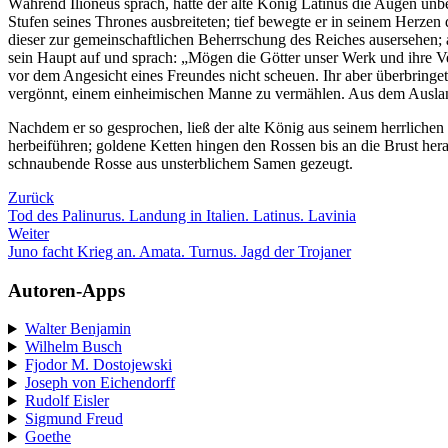
Während Ilioneus sprach, hatte der alte König Latinus die Augen un
Stufen seines Thrones ausbreiteten; tief bewegte er in seinem Herzen
dieser zur gemeinschaftlichen Beherrschung des Reiches ausersehen; a
sein Haupt auf und sprach: „Mögen die Götter unser Werk und ihre 
vor dem Angesicht eines Freundes nicht scheuen. Ihr aber überbringet
vergönnt, einem einheimischen Manne zu vermählen. Aus dem Auslan
Nachdem er so gesprochen, ließ der alte König aus seinem herrlichen
herbeiführen; goldene Ketten hingen den Rossen bis an die Brust h
schnaubende Rosse aus unsterblichem Samen gezeugt.
Zurück
Tod des Palinurus. Landung in Italien. Latinus. Lavinia
Weiter
Juno facht Krieg an. Amata. Turnus. Jagd der Trojaner
Autoren-Apps
Walter Benjamin
Wilhelm Busch
Fjodor M. Dostojewski
Joseph von Eichendorff
Rudolf Eisler
Sigmund Freud
Goethe