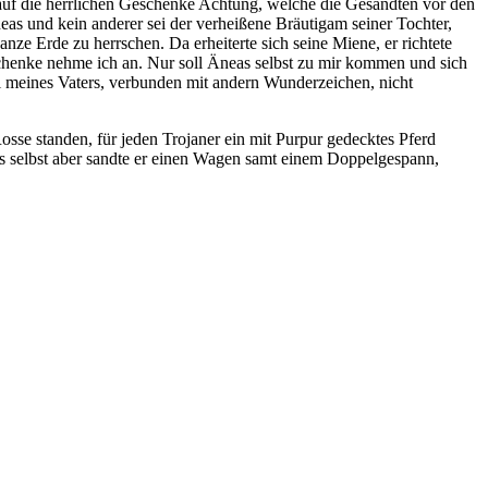
auf die herrlichen Geschenke Achtung, welche die Gesandten vor den
eas und kein anderer sei der verheißene Bräutigam seiner Tochter,
ze Erde zu herrschen. Da erheiterte sich seine Miene, er richtete
chenke nehme ich an. Nur soll Äneas selbst zu mir kommen und sich
el meines Vaters, verbunden mit andern Wunderzeichen, nicht
sse standen, für jeden Trojaner ein mit Purpur gedecktes Pferd
s selbst aber sandte er einen Wagen samt einem Doppelgespann,