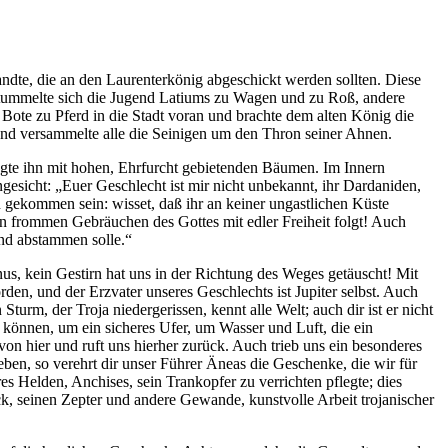
ndte, die an den Laurenterkönig abgeschickt werden sollten. Diese
dt tummelte sich die Jugend Latiums zu Wagen und zu Roß, andere
ote zu Pferd in die Stadt voran und brachte dem alten König die
 und versammelte alle die Seinigen um den Thron seiner Ahnen.
ingte ihn mit hohen, Ehrfurcht gebietenden Bäumen. Im Innern
gesicht: „Euer Geschlecht ist mir nicht unbekannt, ihr Dardaniden,
h gekommen sein: wisset, daß ihr an keiner ungastlichen Küste
en frommen Gebräuchen des Gottes mit edler Freiheit folgt! Auch
end abstammen solle.“
us, kein Gestirn hat uns in der Richtung des Weges getäuscht! Mit
den, und der Erzvater unseres Geschlechts ist Jupiter selbst. Auch
Sturm, der Troja niedergerissen, kennt alle Welt; auch dir ist er nicht
 können, um ein sicheres Ufer, um Wasser und Luft, die ein
n hier und ruft uns hierher zurück. Auch trieb uns ein besonderes
ben, so verehrt dir unser Führer Äneas die Geschenke, die wir für
es Helden, Anchises, sein Trankopfer zu verrichten pflegte; dies
 seinen Zepter und andere Gewande, kunstvolle Arbeit trojanischer