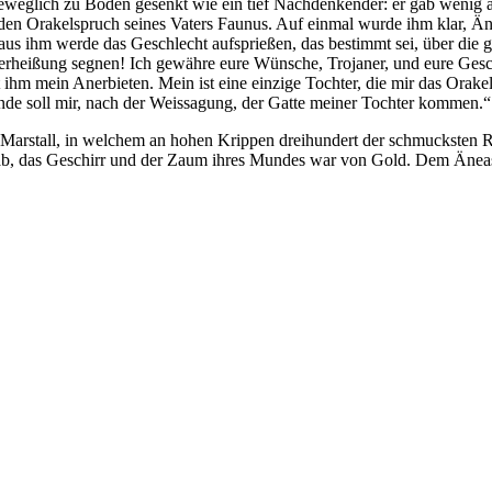
beweglich zu Boden gesenkt wie ein tief Nachdenkender: er gab wenig 
 den Orakelspruch seines Vaters Faunus. Auf einmal wurde ihm klar, Än
us ihm werde das Geschlecht aufsprießen, das bestimmt sei, über die gan
Verheißung segnen! Ich gewähre eure Wünsche, Trojaner, und eure Ges
 ihm mein Anerbieten. Mein ist eine einzige Tochter, die mir das Orak
de soll mir, nach der Weissagung, der Gatte meiner Tochter kommen.“
 Marstall, in welchem an hohen Krippen dreihundert der schmucksten Ro
erab, das Geschirr und der Zaum ihres Mundes war von Gold. Dem Änea