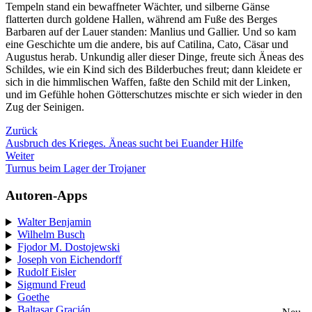
Tempeln stand ein bewaffneter Wächter, und silberne Gänse
flatterten durch goldene Hallen, während am Fuße des Berges
Barbaren auf der Lauer standen: Manlius und Gallier. Und so kam
eine Geschichte um die andere, bis auf Catilina, Cato, Cäsar und
Augustus herab. Unkundig aller dieser Dinge, freute sich Äneas des
Schildes, wie ein Kind sich des Bilderbuches freut; dann kleidete er
sich in die himmlischen Waffen, faßte den Schild mit der Linken,
und im Gefühle hohen Götterschutzes mischte er sich wieder in den
Zug der Seinigen.
Zurück
Ausbruch des Krieges. Äneas sucht bei Euander Hilfe
Weiter
Turnus beim Lager der Trojaner
Autoren-Apps
Walter Benjamin
Wilhelm Busch
Fjodor M. Dostojewski
Joseph von Eichendorff
Rudolf Eisler
Sigmund Freud
Goethe
Baltasar Gracián