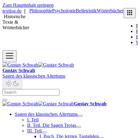
Zum Hauptinhalt springen
Philosophie
Psychologie
Belletristik
Wörterbücher
textlog.de
❘
Historische
Texte &
P
Wörterbücher
P
B
Gustav Schwab
Sagen des klassischen Altertums
Gustav Schwab
Sagen des klassischen Altertums
I. Teil
II. Teil. Die Sagen Trojas
III. Teil
I. Buch. Die letzten Tantaliden