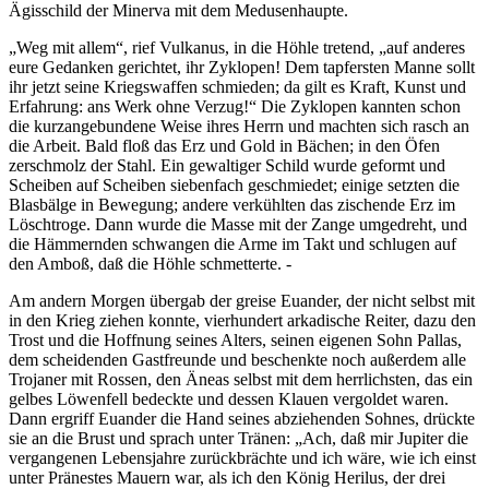
Ägisschild der Minerva mit dem Medusenhaupte.
„Weg mit allem“, rief Vulkanus, in die Höhle tretend, „auf anderes
eure Gedanken gerichtet, ihr Zyklopen! Dem tapfersten Manne sollt
ihr jetzt seine Kriegswaffen schmieden; da gilt es Kraft, Kunst und
Erfahrung: ans Werk ohne Verzug!“ Die Zyklopen kannten schon
die kurzangebundene Weise ihres Herrn und machten sich rasch an
die Arbeit. Bald floß das Erz und Gold in Bächen; in den Öfen
zerschmolz der Stahl. Ein gewaltiger Schild wurde geformt und
Scheiben auf Scheiben siebenfach geschmiedet; einige setzten die
Blasbälge in Bewegung; andere verkühlten das zischende Erz im
Löschtroge. Dann wurde die Masse mit der Zange umgedreht, und
die Hämmernden schwangen die Arme im Takt und schlugen auf
den Amboß, daß die Höhle schmetterte. -
Am andern Morgen übergab der greise Euander, der nicht selbst mit
in den Krieg ziehen konnte, vierhundert arkadische Reiter, dazu den
Trost und die Hoffnung seines Alters, seinen eigenen Sohn Pallas,
dem scheidenden Gastfreunde und beschenkte noch außerdem alle
Trojaner mit Rossen, den Äneas selbst mit dem herrlichsten, das ein
gelbes Löwenfell bedeckte und dessen Klauen vergoldet waren.
Dann ergriff Euander die Hand seines abziehenden Sohnes, drückte
sie an die Brust und sprach unter Tränen: „Ach, daß mir Jupiter die
vergangenen Lebensjahre zurückbrächte und ich wäre, wie ich einst
unter Pränestes Mauern war, als ich den König Herilus, der drei