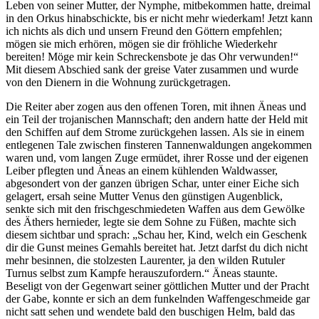
Leben von seiner Mutter, der Nymphe, mitbekommen hatte, dreimal
in den Orkus hinabschickte, bis er nicht mehr wiederkam! Jetzt kann
ich nichts als dich und unsern Freund den Göttern empfehlen;
mögen sie mich erhören, mögen sie dir fröhliche Wiederkehr
bereiten! Möge mir kein Schreckensbote je das Ohr verwunden!“
Mit diesem Abschied sank der greise Vater zusammen und wurde
von den Dienern in die Wohnung zurückgetragen.
Die Reiter aber zogen aus den offenen Toren, mit ihnen Äneas und
ein Teil der trojanischen Mannschaft; den andern hatte der Held mit
den Schiffen auf dem Strome zurückgehen lassen. Als sie in einem
entlegenen Tale zwischen finsteren Tannenwaldungen angekommen
waren und, vom langen Zuge ermüdet, ihrer Rosse und der eigenen
Leiber pflegten und Äneas an einem kühlenden Waldwasser,
abgesondert von der ganzen übrigen Schar, unter einer Eiche sich
gelagert, ersah seine Mutter Venus den günstigen Augenblick,
senkte sich mit den frischgeschmiedeten Waffen aus dem Gewölke
des Äthers hernieder, legte sie dem Sohne zu Füßen, machte sich
diesem sichtbar und sprach: „Schau her, Kind, welch ein Geschenk
dir die Gunst meines Gemahls bereitet hat. Jetzt darfst du dich nicht
mehr besinnen, die stolzesten Laurenter, ja den wilden Rutuler
Turnus selbst zum Kampfe herauszufordern.“ Äneas staunte.
Beseligt von der Gegenwart seiner göttlichen Mutter und der Pracht
der Gabe, konnte er sich an dem funkelnden Waffengeschmeide gar
nicht satt sehen und wendete bald den buschigen Helm, bald das