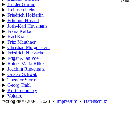
Neu
Brüder Grimm
Heinrich Heine
Friedrich Hölderlin
Edmund Husserl
Joris-Karl Huysmans
Franz Kafka
Karl Kraus
Fritz Mauthner
Christian Morgenstern
Friedrich Nietzsche
Edgar Allan Poe
Rainer Maria Rilke
Joachim Ringelnatz
Gustav Schwab
Theodor Storm
Georg Trakl
Kurt Tucholsky
Voltaire
textlog.de © 2004 - 2023
•
Impressum
•
Datenschutz