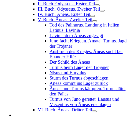
II. Buch. Odysseus. Erster Teil
III. Buch. Odysseus. Zweiter Teil
IV. Buch. Äneas. Erster Teil
V. Buch. Äneas. Zweiter Teil
Tod des Palinurus. Landung in Italien.
Latinus. Lavinia
Lavinia dem Äneas zugesagt
Juno facht Krieg an. Amata. Turnus. Jagd
der Trojaner
Ausbruch des Krieges. Äneas sucht bei
Euander Hilfe
Der Schild des Äneas
Turnus beim Lager der Trojaner
Nisus und Euryalus
Sturm des Turnus abgeschlagen
Äneas kommt ins Lager zurück
Äneas und Turnus kämpfen. Turnus tötet
den Pallas
Turnus von Juno gerettet. Lausus und
Mezentius von Äneas erschlagen
VI. Buch. Äneas. Dritter Teil