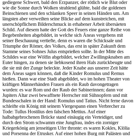
gediegene Schwert, bald den Erzpanzer, der rötlich wie Blut oder
wie die Sonne durch Wolken strahlend glühte, bald die goldenen
Beinschienen und den schlanken Speer in seinen Händen um. Am
längsten aber verweilten seine Blicke auf dem kunstreichen, mit
unerschöpflichem Bilderschmuck in erhabener Arbeit übersäeten
Schild. Auf diesem hatte der Gott des Feuers eine ganze Reihe von
Begebenheiten abgebildet, in welche sich Äneas vergebens mit
seiner Beschauung vertiefte, denn es waren die Schicksale und
Triumphe der Römer, des Volkes, das erst in später Zukunft dem
Stamme seines Sohnes Julus entsprießen sollte. In der Mitte des
Schildes war eine Wölfin abgebildet, welcher Zwillingsknaben am
Euter hingen, zu denen sie liebkosend ihren Hals zurückbeugte und
die sie mit der Zunge beleckte. Jeder Knabe aus unserer Zeit hätte
dem Äneas sagen können, daß die Kinder Romulus und Remus
hießen. Dann war eine Stadt abgebildet, wo im hohen Theater von
kräftigen Männerhänden Frauen als ein Raub davongetragen
wurden: es war Rom und der Raub der Sabinerinnen; dann vor
Jupiters Altar zwei bewaffnete Herrscher mit Sühnopfern und mit
Bundesschalen in der Hand: Romulus und Tatius. Nicht ferne davon
schleifte ein König mit seinem Viergespann einen Verbrecher zu
Tode: Tullus Hostilius den falschen Mettius. Auf einer
halbabgebrochenen Brücke stand einäugig ein Verteidiger, und
durch den Strom schwamm eine Jungfrau, indes ein zorniger
Kriegerkönig am jenseitigen Ufer thronte: es waren Kokles, Klölia
und Porsenna der Etrusker. Auf einer hohen Burg mit Palästen und