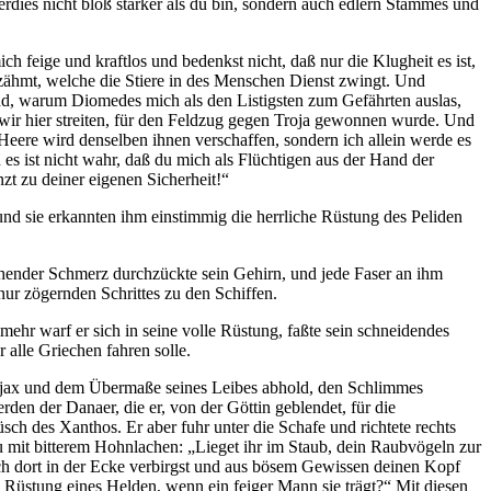
rdies nicht bloß stärker als du bin, sondern auch edlern Stammes und
h feige und kraftlos und bedenkst nicht, daß nur die Klugheit es ist,
n zähmt, welche die Stiere in des Menschen Dienst zwingt. Und
und, warum Diomedes mich als den Listigsten zum Gefährten auslas,
wir hier streiten, für den Feldzug gegen Troja gewonnen wurde. Und
eere wird denselben ihnen verschaffen, sondern ich allein werde es
es ist nicht wahr, daß du mich als Flüchtigen aus der Hand der
nzt zu deiner eigenen Sicherheit!“
und sie erkannten ihm einstimmig die herrliche Rüstung des Peliden
echender Schmerz durchzückte sein Gehirn, und jede Faser an ihm
nur zögernden Schrittes zu den Schiffen.
ehr warf er sich in seine volle Rüstung, faßte sein schneidendes
 alle Griechen fahren solle.
 Ajax und dem Übermaße seines Leibes abhold, den Schlimmes
den der Danaer, die er, von der Göttin geblendet, für die
ch des Xanthos. Er aber fuhr unter die Schafe und richtete rechts
zu mit bitterem Hohnlachen: „Lieget ihr im Staub, dein Raubvögeln zur
dich dort in der Ecke verbirgst und aus bösem Gewissen deinen Kopf
die Rüstung eines Helden, wenn ein feiger Mann sie trägt?“ Mit diesen