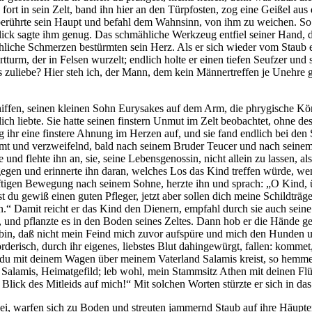
fort in sein Zelt, band ihn hier an den Türpfosten, zog eine Geißel aus
berührte sein Haupt und befahl dem Wahnsinn, von ihm zu weichen. So 
lick sagte ihm genug. Das schmähliche Werkzeug entfiel seiner Hand,
chliche Schmerzen bestürmten sein Herz. Als er sich wieder vom Stau
tturm, der in Felsen wurzelt; endlich holte er einen tiefen Seufzer u
us zuliebe? Hier steh ich, der Mann, dem kein Männertreffen je Unehre
ffen, seinen kleinen Sohn Eurysakes auf dem Arm, die phrygische König
ärtlich liebte. Sie hatte seinen finstern Unmut im Zelt beobachtet, ohne
g ihr eine finstere Ahnung im Herzen auf, und sie fand endlich bei den 
chämt und verzweifelnd, bald nach seinem Bruder Teucer und nach sein
nd flehte ihn an, sie, seine Lebensgenossin, nicht allein zu lassen, al
egen und erinnerte ihn daran, welches Los das Kind treffen würde, we
tigen Bewegung nach seinem Sohne, herzte ihn und sprach: „O Kind, übe
du gewiß einen guten Pfleger, jetzt aber sollen dich meine Schildträ
hen.“ Damit reicht er das Kind den Dienern, empfahl durch sie auch se
e, und pflanzte es in den Boden seines Zeltes. Dann hob er die Hände g
n bin, daß nicht mein Feind mich zuvor aufspüre und mich den Hunden 
rderisch, durch ihr eigenes, liebstes Blut dahingewürgt, fallen: kommet
 du mit deinem Wagen über meinem Vaterland Salamis kreist, so hemm
 Salamis, Heimatgefild; leb wohl, mein Stammsitz Athen mit deinen Flüss
 Blick des Mitleids auf mich!“ Mit solchen Worten stürzte er sich in das
ei, warfen sich zu Boden und streuten jammernd Staub auf ihre Häupter