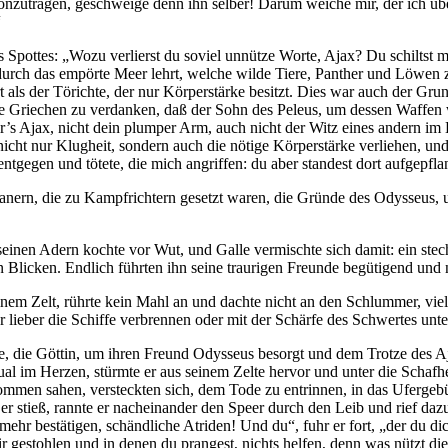
vonzutragen, geschweige denn ihn selber! Darum weiche mir, der ich übe
“
 Spottes: „Wozu verlierst du soviel unnütze Worte, Ajax? Du schiltst mic
rt durch das empörte Meer lehrt, welche wilde Tiere, Panther und Löwe
 als der Törichte, der nur Körperstärke besitzt. Dies war auch der Gr
die Griechen zu verdanken, daß der Sohn des Peleus, um dessen Waffen 
s Ajax, nicht dein plumper Arm, auch nicht der Witz eines andern im H
icht nur Klugheit, sondern auch die nötige Körperstärke verliehen, und 
entgegen und tötete, die mich angriffen: du aber standest dort aufgepfla
ojanern, die zu Kampfrichtern gesetzt waren, die Gründe des Odysseus, 
 seinen Adern kochte vor Wut, und Galle vermischte sich damit: ein st
en Blicken. Endlich führten ihn seine traurigen Freunde begütigend und 
nem Zelt, rührte kein Mahl an und dachte nicht an den Schlummer, vielm
lieber die Schiffe verbrennen oder mit der Schärfe des Schwertes unter
ene, die Göttin, um ihren Freund Odysseus besorgt und dem Trotze des
 im Herzen, stürmte er aus seinem Zelte hervor und unter die Schafher
mmen sahen, versteckten sich, dem Tode zu entrinnen, in das Ufergebüs
er stieß, rannte er nacheinander den Speer durch den Leib und rief da
mehr bestätigen, schändliche Atriden! Und du“, fuhr er fort, „der du 
 mir gestohlen und in denen du prangest, nichts helfen, denn was nützt 