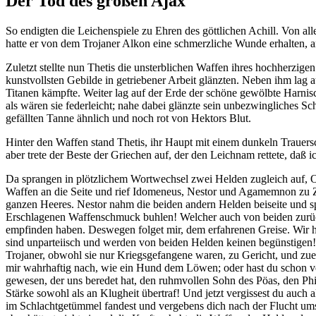
Der Tod des großen Ajax
So endigten die Leichenspiele zu Ehren des göttlichen Achill. Von 
hatte er von dem Trojaner Alkon eine schmerzliche Wunde erhalten, a
Zuletzt stellte nun Thetis die unsterblichen Waffen ihres hochherzi
kunstvollsten Gebilde in getriebener Arbeit glänzten. Neben ihm la
Titanen kämpfte. Weiter lag auf der Erde der schöne gewölbte Harnis
als wären sie federleicht; nahe dabei glänzte sein unbezwingliches S
gefällten Tanne ähnlich und noch rot von Hektors Blut.
Hinter den Waffen stand Thetis, ihr Haupt mit einem dunkeln Trauersc
aber trete der Beste der Griechen auf, der den Leichnam rettete, daß 
Da sprangen in plötzlichem Wortwechsel zwei Helden zugleich auf, Od
Waffen an die Seite und rief Idomeneus, Nestor und Agamemnon zu Ze
ganzen Heeres. Nestor nahm die beiden andern Helden beiseite und s
Erschlagenen Waffenschmuck buhlen! Welcher auch von beiden zurück
empfinden haben. Deswegen folget mir, dem erfahrenen Greise. Wir ha
sind unparteiisch und werden von beiden Helden keinen begünstigen!“
Trojaner, obwohl sie nur Kriegsgefangene waren, zu Gericht, und zuer
mir wahrhaftig nach, wie ein Hund dem Löwen; oder hast du schon ve
gewesen, der uns beredet hat, den ruhmvollen Sohn des Pöas, den Phi
Stärke sowohl als an Klugheit übertraf! Und jetzt vergissest du auch all
im Schlachtgetümmel fandest und vergebens dich nach der Flucht ums