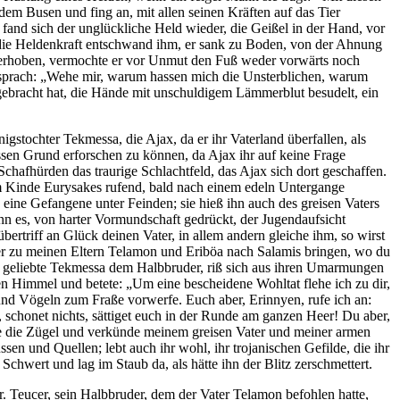
 dem Busen und fing an, mit allen seinen Kräften auf das Tier
fand sich der unglückliche Held wieder, die Geißel in der Hand, vor
 die Heldenkraft entschwand ihm, er sank zu Boden, von der Ahnung
b erhoben, vermochte er vor Unmut den Fuß weder vorwärts noch
nd sprach: „Wehe mir, warum hassen mich die Unsterblichen, warum
 gebracht hat, die Hände mit unschuldigem Lämmerblut besudelt, ein
stochter Tekmessa, die Ajax, da er ihr Vaterland überfallen, als
 dessen Grund erforschen zu können, da Ajax ihr auf keine Frage
Schafhürden das traurige Schlachtfeld, das Ajax sich dort geschaffen.
em Kinde Eurysakes rufend, bald nach einem edeln Untergange
s eine Gefangene unter Feinden; sie hieß ihn auch des greisen Vaters
nn es, von harter Vormundschaft gedrückt, der Jugendaufsicht
rtriff an Glück deinen Vater, in allem andern gleiche ihm, so wirst
ger zu meinen Eltern Telamon und Eriböa nach Salamis bringen, wo du
ine geliebte Tekmessa dem Halbbruder, riß sich aus ihren Umarmungen
en Himmel und betete: „Um eine bescheidene Wohltat flehe ich zu dir,
und Vögeln zum Fraße vorwerfe. Euch aber, Erinnyen, rufe ich an:
, schonet nichts, sättiget euch in der Runde am ganzen Heer! Du aber,
e die Zügel und verkünde meinem greisen Vater und meiner armen
en und Quellen; lebt auch ihr wohl, ihr trojanischen Gefilde, die ihr
 Schwert und lag im Staub da, als hätte ihn der Blitz zerschmettert.
. Teucer, sein Halbbruder, dem der Vater Telamon befohlen hatte,