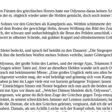
allen Fürsten des griechischen Heeres hatte nur Odysseus daran keine
n der er, obgleich wieder unter die Helden gemischt, doch noch immer 
gen Sohnes vor den Griechen als Kampfpreis aus. Weithin schimmerte de
g auf dem Boden der gewichtige Helm, dessen Wölbung das Bild des Zeu
ch, der schwarz und undurchdringlich die Brust des Peliden umschloß,
chwert in silberner Scheide, mit goldner Kuppel und elfenbeinernem Gri
hleier bedeckt, und sprach tief betrübt zu den Danaern: „Die Siegespr
ich ihm die herrlichen Waffen meines Sohnes verleihe, lauter Göttergesc
ysseus, der große Sohn des Laërtes, und der riesige Ajax, Telamons So
ugen seiner Taten auf. Aber an dieselben Helden wandte sich auch Od
prach mit bekümmerter Miene: „Eine großes Unglück steht uns allen be
gesetzt werden mag, der wird beleidigt und grimmig sich vom Kampf z
ben ja hier im Lager viele erst vor kurzem gefangene Trojaner; lassen 
 Einträchtigen Sinnes mit Nestor begaben sich nun auch die beiden ande
st trat Ajax vor ihnen auf. „Welcher Dämon blendete dich, Odysseus“, r
rgessen, wie gerne du dich dem Zuge der Griechen gegen Troja entzog
loktet, in seinem schrecklichen Jammer auf Lemnos zurückzulassen; ha
e die Dienste, die ich den Griechen geleistet, vergissest, daß ich dir sel
ahest. Damals, als um Achills Leiche sich der Kampf erhob, bin nicht