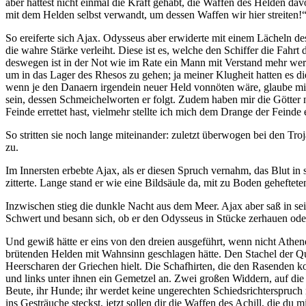
aber hättest nicht einmal die Kraft gehabt, die Waffen des Helden da
mit dem Helden selbst verwandt, um dessen Waffen wir hier streiten!
So ereiferte sich Ajax. Odysseus aber erwiderte mit einem Lächeln des
die wahre Stärke verleiht. Diese ist es, welche den Schiffer die Fah
deswegen ist in der Not wie im Rate ein Mann mit Verstand mehr wert
um in das Lager des Rhesos zu gehen; ja meiner Klugheit hatten es 
wenn je den Danaern irgendein neuer Held vonnöten wäre, glaube mir’
sein, dessen Schmeichelworten er folgt. Zudem haben mir die Götter n
Feinde errettet hast, vielmehr stellte ich mich dem Drange der Feinde 
So stritten sie noch lange miteinander: zuletzt überwogen bei den Tr
zu.
Im Innersten erbebte Ajax, als er diesen Spruch vernahm, das Blut in
zitterte. Lange stand er wie eine Bildsäule da, mit zu Boden geheftet
Inzwischen stieg die dunkle Nacht aus dem Meer. Ajax aber saß in sei
Schwert und besann sich, ob er den Odysseus in Stücke zerhauen oder 
Und gewiß hätte er eins von den dreien ausgeführt, wenn nicht Ath
brütenden Helden mit Wahnsinn geschlagen hätte. Den Stachel der Qual
Heerscharen der Griechen hielt. Die Schafhirten, die den Rasenden ko
und links unter ihnen ein Gemetzel an. Zwei großen Widdern, auf die 
Beute, ihr Hunde; ihr werdet keine ungerechten Schiedsrichterspruch 
ins Gesträuche steckst, jetzt sollen dir die Waffen des Achill, die du