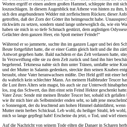
Worten ergriff er einen andern großen Hammel, schleppte ihn mit sich 
loszuschlagen. In diesem Augenblick trat Athene von hinten zu ihm, 
sich den angebundenen Widder mit zerfleischtem Rücken; dieser Anb
getroffen, daß der Zorn der Götter ihn heimgesucht habe. Unausspre
rückwärts zu setzen, sondern stand lange unbeweglich da, wie ein War
haben sie mich in so tiefe Schmach gestürzt, dem arglistigen Odysse
Gelächter dem ganzen Heer, ein Spott meiner Feinde!“
Während er so jammerte, suchte ihn im ganzen Lager und bei den Schi
Beute fortgeführt hatte, die er einer Gattin gleich hielt und die ihn z
Antwort gegeben hatte. Bald nachdem er das Zelt verlassen hatte, stie
In Verzweiflung eilte sie zu dem Zelt zurück und fand ihn hier bes
begehrend. Tekmessa nahte sich ihm unter Tränen, umfaßte seine Knie u
und der Mutter in Salamis gedenken, streckte ihm seinen Knaben entg
beraubt, ohne Vater heranwachsen müßte. Der Held griff mit einer hef
du wahrlich kein schlechter Mann. An meinem Halbbruder Teucer hast 
die Lust ihres Alters sein magst, bis auch sie zur Unterwelt hinabge
los, zog das Schwert, das ihm einst sein Feind Hektor geschenkt hatt
Vater Zeus: Sende mir meinen Bruder Teucer her, sobald ich gefalle
wie ihr mich hier als Selbstmörder enden seht, so laßt jene meuchelmö
o Sonnengott, der du leuchtend am hohen Himmel dahinfährst, wenn
Mutter mein herbes Schicksal. Leb wohl, du heiliger Strahl, leb wohl,
mich so lange gepflegt habt! Erscheine du jetzt, o Tod, und wirf einen
Auf die Nachricht von seinem Tode eilten die Danaer in Scharen herb