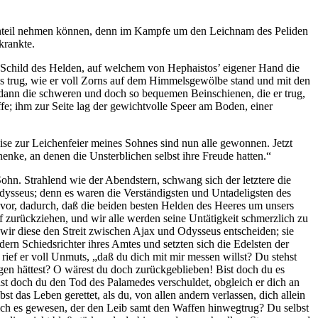
n Anteil nehmen können, denn im Kampfe um den Leichnam des Peliden
krankte.
r Schild des Helden, auf welchem von Hephaistos’ eigener Hand die
s trug, wie er voll Zorns auf dem Himmelsgewölbe stand und mit den
 dann die schweren und doch so bequemen Beinschienen, die er trug,
ffe; ihm zur Seite lag der gewichtvolle Speer am Boden, einer
eise zur Leichenfeier meines Sohnes sind nun alle gewonnen. Jetzt
henke, an denen die Unsterblichen selbst ihre Freude hatten.“
hn. Strahlend wie der Abendstern, schwang sich der letztere die
ysseus; denn es waren die Verständigsten und Untadeligsten des
vor, dadurch, daß die beiden besten Helden des Heeres um unsers
urückziehen, und wir alle werden seine Untätigkeit schmerzlich zu
wir diese den Streit zwischen Ajax und Odysseus entscheiden; sie
rn Schiedsrichter ihres Amtes und setzten sich die Edelsten der
ief er voll Unmuts, „daß du dich mit mir messen willst? Du stehst
en hättest? O wärest du doch zurückgeblieben! Bist doch du es
st doch du den Tod des Palamedes verschuldet, obgleich er dich an
bst das Leben gerettet, als du, von allen andern verlassen, dich allein
 ich es gewesen, der den Leib samt den Waffen hinwegtrug? Du selbst