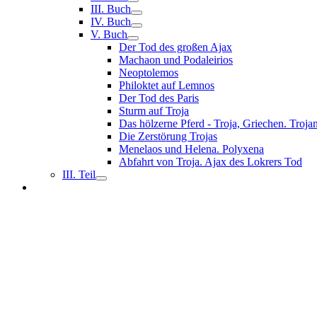
III. Buch
IV. Buch
V. Buch
Der Tod des großen Ajax
Machaon und Podaleirios
Neoptolemos
Philoktet auf Lemnos
Der Tod des Paris
Sturm auf Troja
Das hölzerne Pferd - Troja, Griechen. Troja
Die Zerstörung Trojas
Menelaos und Helena. Polyxena
Abfahrt von Troja. Ajax des Lokrers Tod
III. Teil