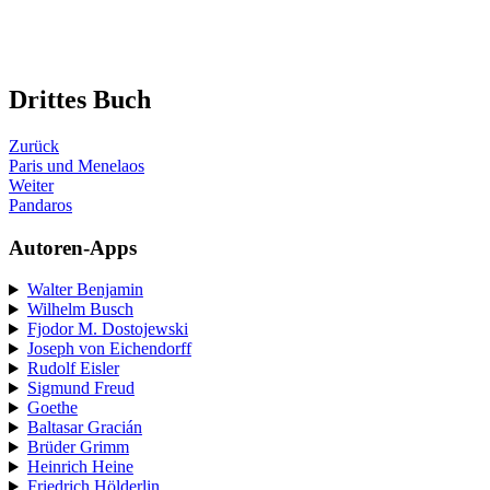
Drittes Buch
Zurück
Paris und Menelaos
Weiter
Pandaros
Autoren-Apps
Walter Benjamin
Wilhelm Busch
Fjodor M. Dostojewski
Joseph von Eichendorff
Rudolf Eisler
Sigmund Freud
Goethe
Baltasar Gracián
Brüder Grimm
Heinrich Heine
Friedrich Hölderlin