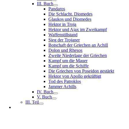
III. Buch
Pandaros
Die Schlacht. Diomedes
Glaukos und Diomedes
Hektor in Troja
Hektor und Ajax im Zweikampf
Waffenstillstand
Sieg der Trojaner
Botschaft der Griechen an Achill
Dolon und Rhesos
Zweite Niederlage der Griechen
Kampf um die Mauer
Kampf um die Schiffe
Die Griechen von Poseidon gestärkt
Hektor von Apollo gekräftigt
Tod des Patroklos
Jammer Achills
IV. Buch
V. Buch
III. Teil