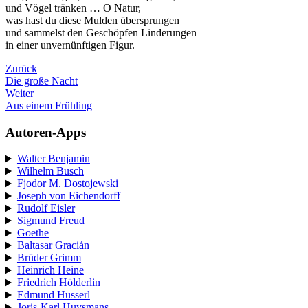
und Vögel tränken … O Natur,
was hast du diese Mulden übersprungen
und sammelst den Geschöpfen Linderungen
in einer unvernünftigen Figur.
Zurück
Die große Nacht
Weiter
Aus einem Frühling
Autoren-Apps
Walter Benjamin
Wilhelm Busch
Fjodor M. Dostojewski
Joseph von Eichendorff
Rudolf Eisler
Sigmund Freud
Goethe
Baltasar Gracián
Brüder Grimm
Heinrich Heine
Friedrich Hölderlin
Edmund Husserl
Joris-Karl Huysmans