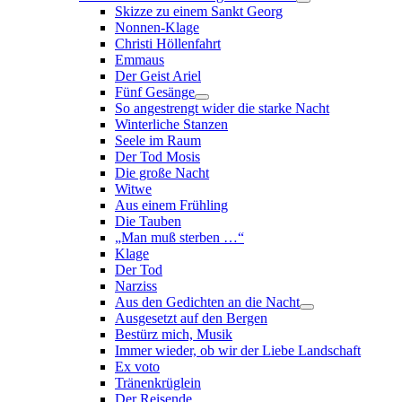
Skizze zu einem Sankt Georg
Nonnen-Klage
Christi Höllenfahrt
Emmaus
Der Geist Ariel
Fünf Gesänge
So angestrengt wider die starke Nacht
Winterliche Stanzen
Seele im Raum
Der Tod Mosis
Die große Nacht
Witwe
Aus einem Frühling
Die Tauben
„Man muß sterben …“
Klage
Der Tod
Narziss
Aus den Gedichten an die Nacht
Ausgesetzt auf den Bergen
Bestürz mich, Musik
Immer wieder, ob wir der Liebe Landschaft
Ex voto
Tränenkrüglein
Der Reisende