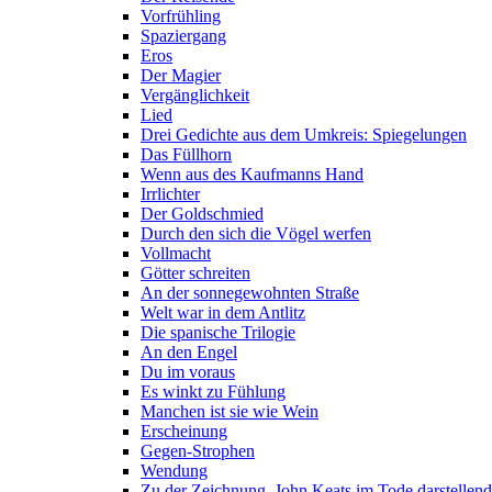
Vorfrühling
Spaziergang
Eros
Der Magier
Vergänglichkeit
Lied
Drei Gedichte aus dem Umkreis: Spiegelungen
Das Füllhorn
Wenn aus des Kaufmanns Hand
Irrlichter
Der Goldschmied
Durch den sich die Vögel werfen
Vollmacht
Götter schreiten
An der sonnegewohnten Straße
Welt war in dem Antlitz
Die spanische Trilogie
An den Engel
Du im voraus
Es winkt zu Fühlung
Manchen ist sie wie Wein
Erscheinung
Gegen-Strophen
Wendung
Zu der Zeichnung, John Keats im Tode darstellend