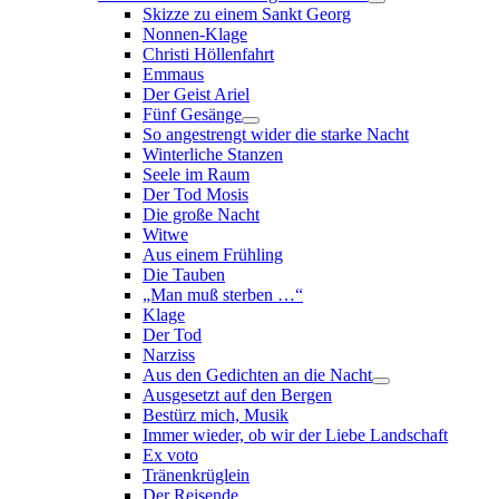
Skizze zu einem Sankt Georg
Nonnen-Klage
Christi Höllenfahrt
Emmaus
Der Geist Ariel
Fünf Gesänge
So angestrengt wider die starke Nacht
Winterliche Stanzen
Seele im Raum
Der Tod Mosis
Die große Nacht
Witwe
Aus einem Frühling
Die Tauben
„Man muß sterben …“
Klage
Der Tod
Narziss
Aus den Gedichten an die Nacht
Ausgesetzt auf den Bergen
Bestürz mich, Musik
Immer wieder, ob wir der Liebe Landschaft
Ex voto
Tränenkrüglein
Der Reisende