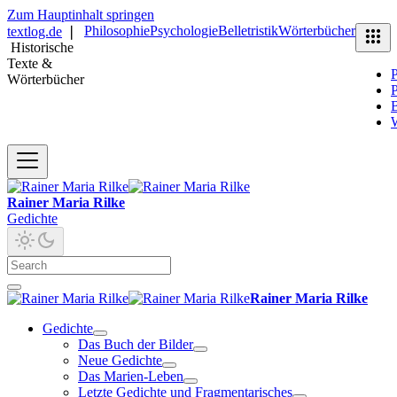
Zum Hauptinhalt springen
Philosophie
Psychologie
Belletristik
Wörterbücher
textlog.de
❘
Historische
Texte &
P
Wörterbücher
P
B
Rainer Maria Rilke
Gedichte
Rainer Maria Rilke
Gedichte
Das Buch der Bilder
Neue Gedichte
Das Marien-Leben
Letzte Gedichte und Fragmentarisches