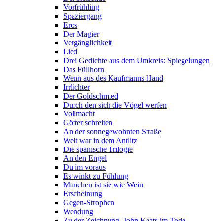
Vorfrühling
Spaziergang
Eros
Der Magier
Vergänglichkeit
Lied
Drei Gedichte aus dem Umkreis: Spiegelungen
Das Füllhorn
Wenn aus des Kaufmanns Hand
Irrlichter
Der Goldschmied
Durch den sich die Vögel werfen
Vollmacht
Götter schreiten
An der sonnegewohnten Straße
Welt war in dem Antlitz
Die spanische Trilogie
An den Engel
Du im voraus
Es winkt zu Fühlung
Manchen ist sie wie Wein
Erscheinung
Gegen-Strophen
Wendung
Zu der Zeichnung, John Keats im Tode