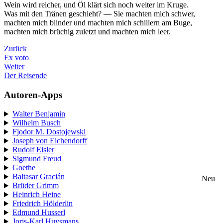
Wein wird reicher, und Öl klärt sich noch weiter im Kruge.
Was mit den Tränen geschieht? — Sie machten mich schwer,
machten mich blinder und machten mich schillern am Buge,
machten mich brüchig zuletzt und machten mich leer.
Zurück
Ex voto
Weiter
Der Reisende
Autoren-Apps
Walter Benjamin
Wilhelm Busch
Fjodor M. Dostojewski
Joseph von Eichendorff
Rudolf Eisler
Sigmund Freud
Goethe
Baltasar Gracián
Neu
Brüder Grimm
Heinrich Heine
Friedrich Hölderlin
Edmund Husserl
Joris-Karl Huysmans