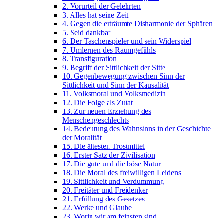
2. Vorurteil der Gelehrten
3. Alles hat seine Zeit
4. Gegen die erträumte Disharmonie der Sphären
5. Seid dankbar
6. Der Taschenspieler und sein Widerspiel
7. Umlernen des Raumgefühls
8. Transfiguration
9. Begriff der Sittlichkeit der Sitte
10. Gegenbewegung zwischen Sinn der
Sittlichkeit und Sinn der Kausalität
11. Volksmoral und Volksmedizin
12. Die Folge als Zutat
13. Zur neuen Erziehung des
Menschengeschlechts
14. Bedeutung des Wahnsinns in der Geschichte
der Moralität
15. Die ältesten Trostmittel
16. Erster Satz der Zivilisation
17. Die gute und die böse Natur
18. Die Moral des freiwilligen Leidens
19. Sittlichkeit und Verdummung
20. Freitäter und Freidenker
21. Erfüllung des Gesetzes
22. Werke und Glaube
23. Worin wir am feinsten sind