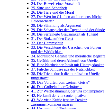
24. Der Beweis einer Vorschrift
25. Sitte und Schönheit
26. Die Tiere und die Moral
27. Der Wert im Glauben an übermenschliche
Leidenschaften
28. Die Stimmung als Argument
29. Die Schauspieler der Tugend und der Sünde
30. Die verfeinerte Grausamkeit als Tugend
31. Der Stolz auf den Geist
32. Der Hemmschuh
33. Die Verachtung der Ursachen, der Folgen
und der Wirklichkeit
34. Moralische Gefühle und moralische Begriffe
35. Gefühle und deren Abkunft von Urteilen
36. Eine Narrheit der Pietät mit Hintergedanken
37. Falsche Schlüsse aus der Nützlichkeit
38. Die Triebe durch die moralischen Urteile
umgestaltet
39. Das Vorurteil vom „reinen Geiste“
40. Das Grübeln über Gebräuche
41. Zur Wertbestimmung der vita contemplativa
42. Herkunft der vita contemplativa
43. Wie viele Kräfte jetzt im Denker
zusammenkommen müssen
44. Ursprung und Bedeutung