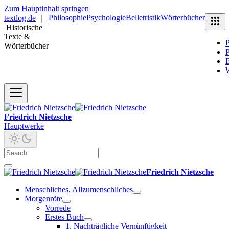
Zum Hauptinhalt springen
Philosophie
Psychologie
Belletristik
Wörterbücher
textlog.de
❘
Historische
Texte &
P
Wörterbücher
P
B
Friedrich Nietzsche
Hauptwerke
Friedrich Nietzsche
Menschliches, Allzumenschliches
Morgenröte
Vorrede
Erstes Buch
1. Nachträgliche Vernünftigkeit