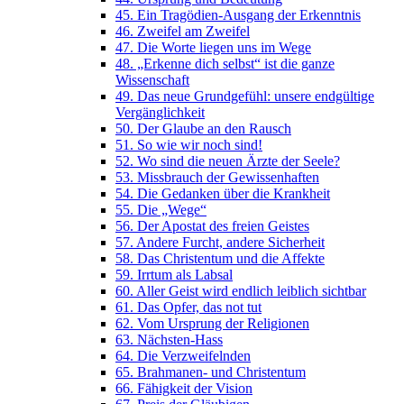
45. Ein Tragödien-Ausgang der Erkenntnis
46. Zweifel am Zweifel
47. Die Worte liegen uns im Wege
48. „Erkenne dich selbst“ ist die ganze
Wissenschaft
49. Das neue Grundgefühl: unsere endgültige
Vergänglichkeit
50. Der Glaube an den Rausch
51. So wie wir noch sind!
52. Wo sind die neuen Ärzte der Seele?
53. Missbrauch der Gewissenhaften
54. Die Gedanken über die Krankheit
55. Die „Wege“
56. Der Apostat des freien Geistes
57. Andere Furcht, andere Sicherheit
58. Das Christentum und die Affekte
59. Irrtum als Labsal
60. Aller Geist wird endlich leiblich sichtbar
61. Das Opfer, das not tut
62. Vom Ursprung der Religionen
63. Nächsten-Hass
64. Die Verzweifelnden
65. Brahmanen- und Christentum
66. Fähigkeit der Vision