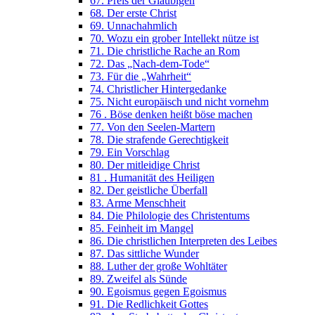
67. Preis der Gläubigen
68. Der erste Christ
69. Unnachahmlich
70. Wozu ein grober Intellekt nütze ist
71. Die christliche Rache an Rom
72. Das „Nach-dem-Tode“
73. Für die „Wahrheit“
74. Christlicher Hintergedanke
75. Nicht europäisch und nicht vornehm
76 . Böse denken heißt böse machen
77. Von den Seelen-Martern
78. Die strafende Gerechtigkeit
79. Ein Vorschlag
80. Der mitleidige Christ
81 . Humanität des Heiligen
82. Der geistliche Überfall
83. Arme Menschheit
84. Die Philologie des Christentums
85. Feinheit im Mangel
86. Die christlichen Interpreten des Leibes
87. Das sittliche Wunder
88. Luther der große Wohltäter
89. Zweifel als Sünde
90. Egoismus gegen Egoismus
91. Die Redlichkeit Gottes