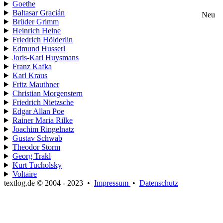
Goethe
Baltasar Gracián
Neu
Brüder Grimm
Heinrich Heine
Friedrich Hölderlin
Edmund Husserl
Joris-Karl Huysmans
Franz Kafka
Karl Kraus
Fritz Mauthner
Christian Morgenstern
Friedrich Nietzsche
Edgar Allan Poe
Rainer Maria Rilke
Joachim Ringelnatz
Gustav Schwab
Theodor Storm
Georg Trakl
Kurt Tucholsky
Voltaire
textlog.de © 2004 - 2023
•
Impressum
•
Datenschutz